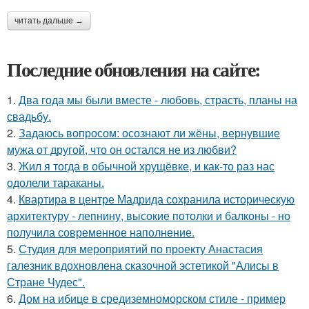
читать дальше →
Последние обновления на сайте:
1.
Два года мы были вместе - любовь, страсть, планы на
свадьбу.
2.
Задаюсь вопросом: осознают ли жёны, вернувшие
мужа от другой, что он остался не из любви?
3.
Жил я тогда в обычной хрущёвке, и как-то раз нас
одолели тараканы.
4.
Квартира в центре Мадрида сохранила историческую
архитектуру - лепнину, высокие потолки и балконы - но
получила современное наполнение.
5.
Студия для мероприятий по проекту Анастасия
галезник вдохновлена сказочной эстетикой "Алисы в
Стране Чудес".
6.
Дом на ибице в средиземноморском стиле - пример