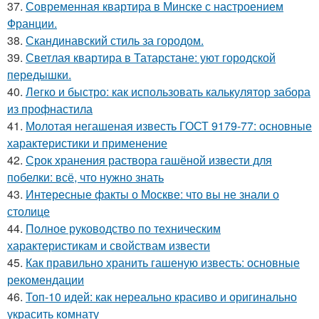
37.
Современная квартира в Минске с настроением
Франции.
38.
Скандинавский стиль за городом.
39.
Светлая квартира в Татарстане: уют городской
передышки.
40.
Легко и быстро: как использовать калькулятор забора
из профнастила
41.
Молотая негашеная известь ГОСТ 9179-77: основные
характеристики и применение
42.
Срок хранения раствора гашёной извести для
побелки: всё, что нужно знать
43.
Интересные факты о Москве: что вы не знали о
столице
44.
Полное руководство по техническим
характеристикам и свойствам извести
45.
Как правильно хранить гашеную известь: основные
рекомендации
46.
Топ-10 идей: как нереально красиво и оригинально
украсить комнату