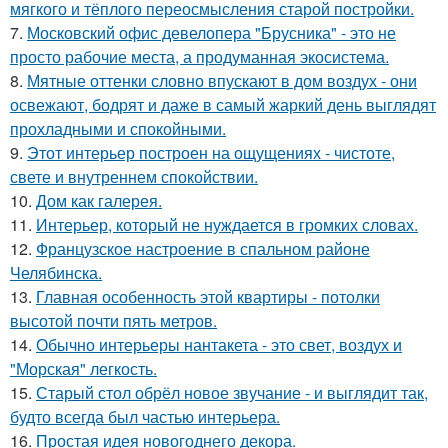
мягкого и тёплого переосмысления старой постройки.
7.
Московский офис девелопера "Брусника" - это не
просто рабочие места, а продуманная экосистема.
8.
Мятные оттенки словно впускают в дом воздух - они
освежают, бодрят и даже в самый жаркий день выглядят
прохладными и спокойными.
9.
Этот интерьер построен на ощущениях - чистоте,
свете и внутреннем спокойствии.
10.
Дом как галерея.
11.
Интерьер, который не нуждается в громких словах.
12.
Французское настроение в спальном районе
Челябинска.
13.
Главная особенность этой квартиры - потолки
высотой почти пять метров.
14.
Обычно интерьеры нантакета - это свет, воздух и
"Морская" легкость.
15.
Старый стол обрёл новое звучание - и выглядит так,
будто всегда был частью интерьера.
16.
Простая идея новогоднего декора.