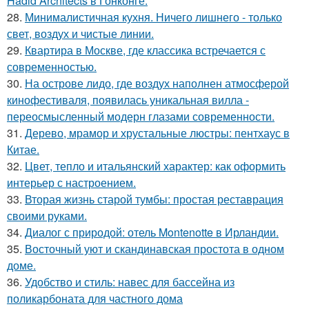
Hadid Architects в Гонконге.
28.
Минималистичная кухня. Ничего лишнего - только
свет, воздух и чистые линии.
29.
Квартира в Москве, где классика встречается с
современностью.
30.
На острове лидо, где воздух наполнен атмосферой
кинофестиваля, появилась уникальная вилла -
переосмысленный модерн глазами современности.
31.
Дерево, мрамор и хрустальные люстры: пентхаус в
Китае.
32.
Цвет, тепло и итальянский характер: как оформить
интерьер с настроением.
33.
Вторая жизнь старой тумбы: простая реставрация
своими руками.
34.
Диалог с природой: отель Montenotte в Ирландии.
35.
Восточный уют и скандинавская простота в одном
доме.
36.
Удобство и стиль: навес для бассейна из
поликарбоната для частного дома