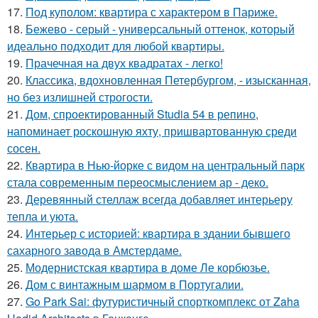
17.
Под куполом: квартира с характером в Париже.
18.
Бежево - серый - универсальный оттенок, который
идеально подходит для любой квартиры.
19.
Прачечная на двух квадратах - легко!
20.
Классика, вдохновленная Петербургом, - изысканная,
но без излишней строгости.
21.
Дом, спроектированный Studia 54 в репино,
напоминает роскошную яхту, пришвартованную среди
сосен.
22.
Квартира в Нью-йорке с видом на центральный парк
стала современным переосмыслением ар - деко.
23.
Деревянный стеллаж всегда добавляет интерьеру
тепла и уюта.
24.
Интерьер с историей: квартира в здании бывшего
сахарного завода в Амстердаме.
25.
Модернистская квартира в доме Ле корбюзье.
26.
Дом с винтажным шармом в Португалии.
27.
Go Park Sai: футуристичный спорткомплекс от Zaha