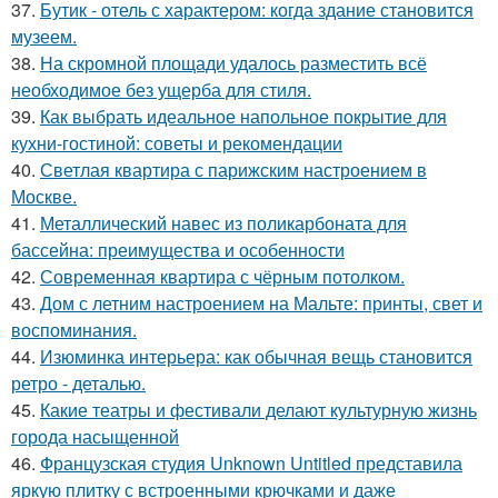
37.
Бутик - отель с характером: когда здание становится
музеем.
38.
На скромной площади удалось разместить всё
необходимое без ущерба для стиля.
39.
Как выбрать идеальное напольное покрытие для
кухни-гостиной: советы и рекомендации
40.
Светлая квартира с парижским настроением в
Москве.
41.
Металлический навес из поликарбоната для
бассейна: преимущества и особенности
42.
Современная квартира с чёрным потолком.
43.
Дом с летним настроением на Мальте: принты, свет и
воспоминания.
44.
Изюминка интерьера: как обычная вещь становится
ретро - деталью.
45.
Какие театры и фестивали делают культурную жизнь
города насыщенной
46.
Французская студия Unknown Untitled представила
яркую плитку с встроенными крючками и даже