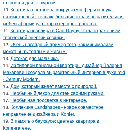
откроется для экскурсий.
10.
Квартира построена вокруг атмосферы и звука:
пятиметровый стеллаж, большие окна и выразительная
мебель формируют характер пространства.
11.
Квартира ювелира в Сан-Паулу стала отражением
творческой энергии хозяйки.
12.
Очень наглядный пример того, как минимализм
может быть тёплым и живым.
13.
Детская для мальчика.
14.
Из типовой панельной квартиры дизайнер Валерия
Макаревич создала выразительный интерьер в духе mid
- Century Modern.
15.
Дом, который живёт вместе с природой.
16.
Необычный декор для стен своими руками.
17.
Необычная подсветка в интерьере.
18.
Коллекция Landshapes - новое совместное
направление дизайнера и Kohler.
19.
В память о баухаусе: цветная квартира в
Копенгагене.