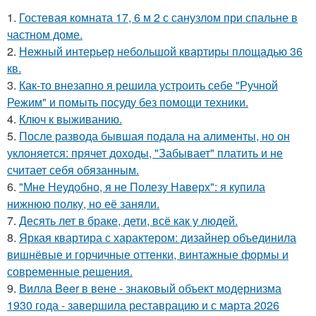
1.
Гостевая комната 17, 6 м 2 с санузлом при спальне в
частном доме.
2.
Нежный интерьер небольшой квартиры площадью 36
кв.
3.
Как-то внезапно я решила устроить себе "Ручной
Режим" и помыть посуду без помощи техники.
4.
Ключ к выживанию.
5.
После развода бывшая подала на алименты, но он
уклоняется: прячет доходы, "Забывает" платить и не
считает себя обязанным.
6.
"Мне Неудобно, я не Полезу Наверх": я купила
нижнюю полку, но её заняли.
7.
Десять лет в браке, дети, всё как у людей.
8.
Яркая квартира с характером: дизайнер объединила
вишнёвые и горчичные оттенки, винтажные формы и
современные решения.
9.
Вилла Beer в вене - знаковый объект модернизма
1930 года - завершила реставрацию и с марта 2026