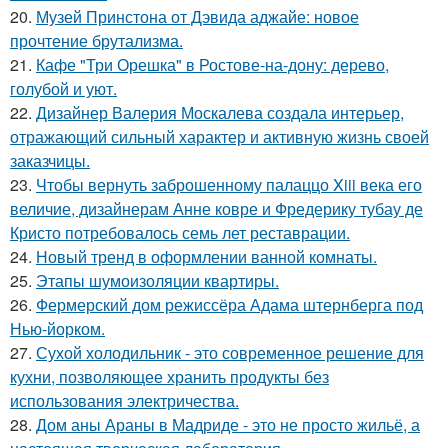
20.
Музей Принстона от Дэвида аджайе: новое
прочтение брутализма.
21.
Кафе "Три Орешка" в Ростове-на-дону: дерево,
голубой и уют.
22.
Дизайнер Валерия Москалева создала интерьер,
отражающий сильный характер и активную жизнь своей
заказчицы.
23.
Чтобы вернуть заброшенному палаццо Xiii века его
величие, дизайнерам Анне ковре и Фредерику тубау де
Кристо потребовалось семь лет реставрации.
24.
Новый тренд в оформлении ванной комнаты.
25.
Этапы шумоизоляции квартиры.
26.
Фермерский дом режиссёра Адама штернберга под
Нью-йорком.
27.
Сухой холодильник - это современное решение для
кухни, позволяющее хранить продукты без
использования электричества.
28.
Дом аны Араны в Мадриде - это не просто жильё, а