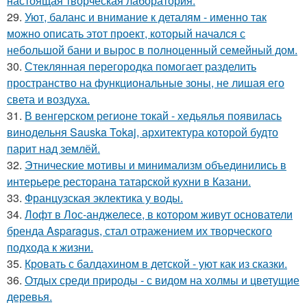
настоящая творческая лаборатория.
29.
Уют, баланс и внимание к деталям - именно так
можно описать этот проект, который начался с
небольшой бани и вырос в полноценный семейный дом.
30.
Стеклянная перегородка помогает разделить
пространство на функциональные зоны, не лишая его
света и воздуха.
31.
В венгерском регионе токай - хедьялья появилась
винодельня Sauska Tokaj, архитектура которой будто
парит над землёй.
32.
Этнические мотивы и минимализм объединились в
интерьере ресторана татарской кухни в Казани.
33.
Французская эклектика у воды.
34.
Лофт в Лос-анджелесе, в котором живут основатели
бренда Asparagus, стал отражением их творческого
подхода к жизни.
35.
Кровать с балдахином в детской - уют как из сказки.
36.
Отдых среди природы - с видом на холмы и цветущие
деревья.