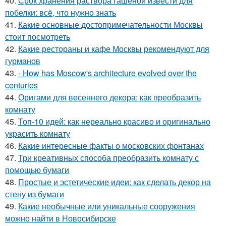
40.
Срок хранения раствора гашёной извести для
побелки: всё, что нужно знать
41.
Какие основные достопримечательности Москвы
стоит посмотреть
42.
Какие рестораны и кафе Москвы рекомендуют для
гурманов
43.
- How has Moscow's architecture evolved over the
centuries
44.
Оригами для весеннего декора: как преобразить
комнату
45.
Топ-10 идей: как нереально красиво и оригинально
украсить комнату
46.
Какие интересные факты о московских фонтанах
47.
Три креативных способа преобразить комнату с
помощью бумаги
48.
Простые и эстетические идеи: как сделать декор на
стену из бумаги
49.
Какие необычные или уникальные сооружения
можно найти в Новосибирске