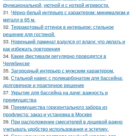
функциональной, уютной и с ноткой игривости.
31.
Чёрно-белый интерьер с характером: минимализм и
металл в 65 м.
32.
Терракотовый оттенок в интерьере: стильное
решение для гостиной.
33.
Новенький ламинат вздулся от влаги: что делать и
как избежать повторения
34.
Какие фестивали регулярно проводятся в
Челябинске
35.
Загородный интерьер с мужским характером.
36.
Стальной навес с поликарбонатом для бассейна:
долговечное и практичное решение
37.
Укрытие для бассейна на даче: важность и
преимущества
38.
Преимущества горизонтального забора из
профлиста: заказ и установка в Москве
39.
При расположении смесителей в душевой важно
учитывать удобство использования и эстетику.