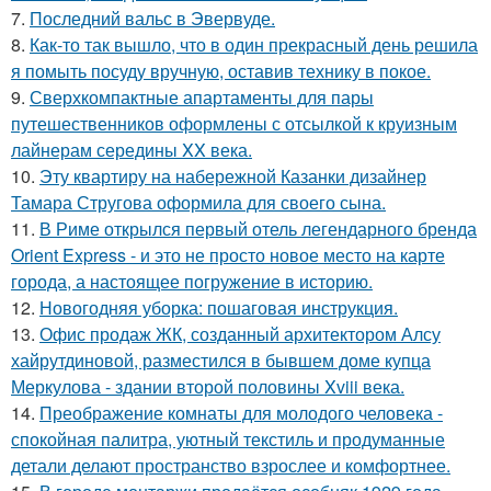
7.
Последний вальс в Эвервуде.
8.
Как-то так вышло, что в один прекрасный день решила
я помыть посуду вручную, оставив технику в покое.
9.
Сверхкомпактные апартаменты для пары
путешественников оформлены с отсылкой к круизным
лайнерам середины XX века.
10.
Эту квартиру на набережной Казанки дизайнер
Тамара Стругова оформила для своего сына.
11.
В Риме открылся первый отель легендарного бренда
Orient Express - и это не просто новое место на карте
города, а настоящее погружение в историю.
12.
Новогодняя уборка: пошаговая инструкция.
13.
Офис продаж ЖК, созданный архитектором Алсу
хайрутдиновой, разместился в бывшем доме купца
Меркулова - здании второй половины Xviii века.
14.
Преображение комнаты для молодого человека -
спокойная палитра, уютный текстиль и продуманные
детали делают пространство взрослее и комфортнее.