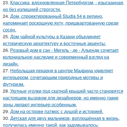
23.
Классика, вдохновленная Петербургом, - изысканная,
но без излишней строгости.
24.
Дом, спроектированный Studia 54 в репино,
напоминает роскошную яхту, пришвартованную среди
сосен.
25.
Дом чайной культуры в Казани объединяет
историческую архитектуру и восточные акценты.
26.
Розовый дом в сан - Мигель - де - Альенде сочетает
колониальное наследие и современный взгляд на
дизайн.
27.
Небольшая пекарня в центре Мадрида удивляет
интерьером, сочетающим природные мотивы и
футуризм.
28.
Уютные уголки под скатной крышей часто становятся
настоящим вызовом для дизайнеров, но именно такие
зоны делают интерьер особенным.
29.
Дом на острове патмос с душой и историей.
30.
Детская для двух мальчиков, воплощённая в жизнь,
получилась именно такой, как задумывалось: