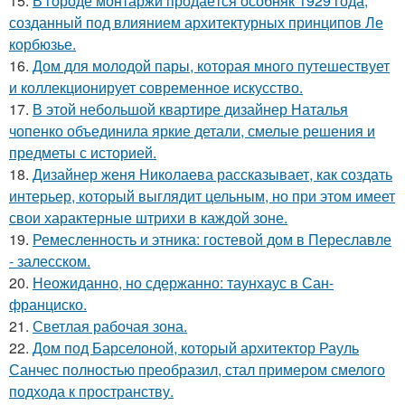
15.
В городе монтаржи продаётся особняк 1929 года,
созданный под влиянием архитектурных принципов Ле
корбюзье.
16.
Дом для молодой пары, которая много путешествует
и коллекционирует современное искусство.
17.
В этой небольшой квартире дизайнер Наталья
чопенко объединила яркие детали, смелые решения и
предметы с историей.
18.
Дизайнер женя Николаева рассказывает, как создать
интерьер, который выглядит цельным, но при этом имеет
свои характерные штрихи в каждой зоне.
19.
Ремесленность и этника: гостевой дом в Переславле
- залесском.
20.
Неожиданно, но сдержанно: таунхаус в Сан-
франциско.
21.
Светлая рабочая зона.
22.
Дом под Барселоной, который архитектор Рауль
Санчес полностью преобразил, стал примером смелого
подхода к пространству.