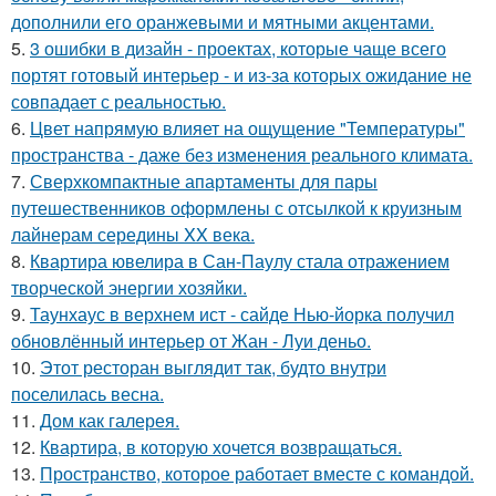
дополнили его оранжевыми и мятными акцентами.
5.
3 ошибки в дизайн - проектах, которые чаще всего
портят готовый интерьер - и из-за которых ожидание не
совпадает с реальностью.
6.
Цвет напрямую влияет на ощущение "Температуры"
пространства - даже без изменения реального климата.
7.
Сверхкомпактные апартаменты для пары
путешественников оформлены с отсылкой к круизным
лайнерам середины XX века.
8.
Квартира ювелира в Сан-Паулу стала отражением
творческой энергии хозяйки.
9.
Таунхаус в верхнем ист - сайде Нью-йорка получил
обновлённый интерьер от Жан - Луи деньо.
10.
Этот ресторан выглядит так, будто внутри
поселилась весна.
11.
Дом как галерея.
12.
Квартира, в которую хочется возвращаться.
13.
Пространство, которое работает вместе с командой.