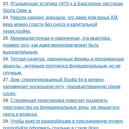
23.
Итальянская эстетика 1970-х в Барселоне: ресторан
Gloria Oster a.
24.
Никола хардинг доказала, что даже дом конца XIX
века можно спасти без сноса и капитальной
перестройки.
25.
Минималистичная и лаконичная, эта квартира -
пример того, как даже монохром может быть
выразительным.
26.
Теплая палитра, лаконичные формы и продуманные
акценты - интерьер получился функциональным, но не
скучным.
27.
Дом, спроектированный Studia 54 в репино,
напоминает роскошную яхту, пришвартованную среди
сосен.
28.
Стеклянная перегородка помогает разделить
пространство на функциональные зоны, не лишая его
света и воздуха.
29.
Чтобы внести разнообразие в повседневную рутину,
попробуйте оформить спальню в стиле бохо.