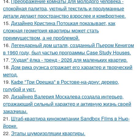
14.
Преображение комнаты для молодого человека -
спокойная палитра, уютный текстиль и продуманные
детали делают пространство взрослее и комфортнее.
15.
Дизайнер Кристина Потоцкая показывает, как
сложная геометрия квартиры может стать
преимуществом, а не проблемой.
16.
Легендарный дом шталя, созданный Пьером Кенигом
в 1960 году, был частью программы Case Study Houses.
17.
"Худая" ёлка - тренд - 2026 для маленьких квартир.
18.
Дом рика оуэнса отражает его характер и творческий
метод.
19.
Кафе "Три Орешка" в Ростове-на-дону: дерево,
голубой и уют.
20.
Дизайнер Валерия Москалева создала интерьер,
отражающий сильный характер и активную жизнь своей
заказчицы.
21.
Штаб-квартира кинокомпании Sandbox Films в Нью-
йорке.
22.
Этапы шумоизоляции квартиры.