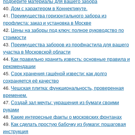
подберите материалы для вашего забора
40.
Дом с характером в Коннектикуте.
41.
Преимущества горизонтального забора из
профлиста: заказ и установка в Москве
42.
Цены на заборы под ключ: полное руководство по
стоимости
43.
Преимущества заборов из профнастила для вашего
участка в Московской области
44.
Как правильно хранить известь: основные правила и
рекомендации
45.
Срок хранения гашёной извести: как долго
сохраняется её качество
46.
Чешская плитка: функциональность, проверенная
временем.
47.
Создай зал мечты: украшения из бумаги своими
руками
48.
Какие интересные факты о московских фонтанах
49.
Как сделать простую бабочку из бумаги: пошаговая
инструкция