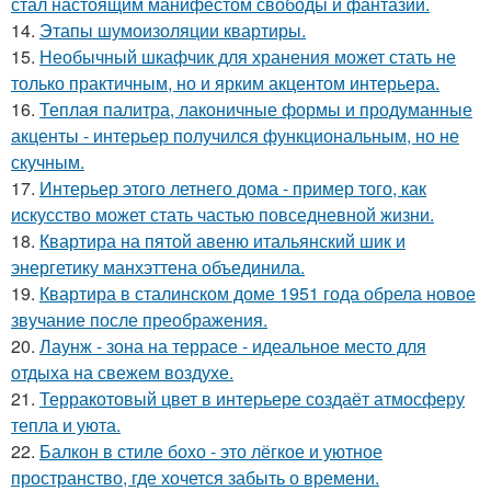
стал настоящим манифестом свободы и фантазии.
14.
Этапы шумоизоляции квартиры.
15.
Необычный шкафчик для хранения может стать не
только практичным, но и ярким акцентом интерьера.
16.
Теплая палитра, лаконичные формы и продуманные
акценты - интерьер получился функциональным, но не
скучным.
17.
Интерьер этого летнего дома - пример того, как
искусство может стать частью повседневной жизни.
18.
Квартира на пятой авеню итальянский шик и
энергетику манхэттена объединила.
19.
Квартира в сталинском доме 1951 года обрела новое
звучание после преображения.
20.
Лаунж - зона на террасе - идеальное место для
отдыха на свежем воздухе.
21.
Терракотовый цвет в интерьере создаёт атмосферу
тепла и уюта.
22.
Балкон в стиле бохо - это лёгкое и уютное
пространство, где хочется забыть о времени.