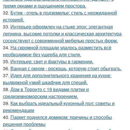
тремя окнами и ощущением простора.
32.
Бутик - отель в подземелье: стиль с неожиданной
историей.
33.
Интерьер оформлен на стыке эпох: элегантная
лепнина, высокие потолки и классическая архитектура
соседствуют с современной мебелью простых форм.
34.
На скромной площади удалось разместить всё
необходимое без ущерба для стиля.
35.
Интерьер: свет и фактуры в гармонии.
36.
Ванная с окном - роскошь, которую стоит обыграть.
37.
Идея для дополнительного хранения на кухне:
выдвижной узкий шкафчик для специй.
38.
Дом в Торонто с 19 видами плитки и
средиземноморским настроением.
39.
Как выбрать идеальный кухонный пол: советы и
рекомендации
40.
Паркет поднялся домиком: причины и способы
решения проблемы