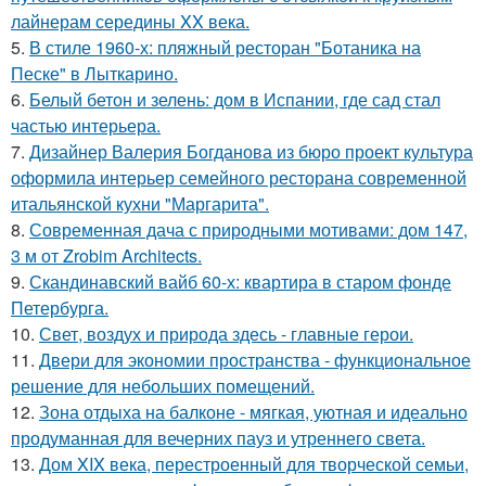
лайнерам середины XX века.
5.
В стиле 1960-х: пляжный ресторан "Ботаника на
Песке" в Лыткарино.
6.
Белый бетон и зелень: дом в Испании, где сад стал
частью интерьера.
7.
Дизайнер Валерия Богданова из бюро проект культура
оформила интерьер семейного ресторана современной
итальянской кухни "Маргарита".
8.
Современная дача с природными мотивами: дом 147,
3 м от Zrobim Architects.
9.
Скандинавский вайб 60-х: квартира в старом фонде
Петербурга.
10.
Свет, воздух и природа здесь - главные герои.
11.
Двери для экономии пространства - функциональное
решение для небольших помещений.
12.
Зона отдыха на балконе - мягкая, уютная и идеально
продуманная для вечерних пауз и утреннего света.
13.
Дом XIX века, перестроенный для творческой семьи,