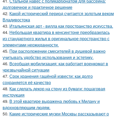
41.
Стальной навес с поликарбонатом для бассейна:
долговечное и практичное решение
42.
Какой исторический период считается золотым веком
Владивостока
43.
Итальянская арт - вилла как пространство искусства.
44.
Небольшая квартира в кенсингтоне преобразилась
из стандартного жилья в оригинальное пространство с
элементами неожиданности.
45.
При расположении смесителей в душевой важно
учитывать удобство использования и эстетику.
46.
Всеобщая мобилизация: как работает военкомат в
чрезвычайной ситуации
47.
Срок хранения гашёной извести: как долго
сохраняется её качество
48.
Как сделать декор на стену из бумаги: пошаговая
инструкция
49.
В этой квартире выражена любовь к Милану и
вдохновляющим людям.
50.
Какие исторические музеи Москвы рассказывают о