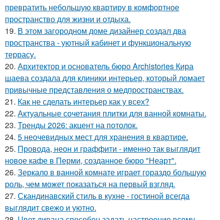
превратить небольшую квартиру в комфортное
пространство для жизни и отдыха.
19.
В этом загородном доме дизайнер создал два
пространства - уютный кабинет и функциональную
террасу.
20.
Архитектор и основатель бюро Archistories Кира
шаева создала для клиники интерьер, который ломает
привычные представления о медпространствах.
21.
Как не сделать интерьер как у всех?
22.
Актуальные сочетания плитки для ванной комнаты.
23.
Тренды 2026: акцент на потолок.
24.
5 неочевидных мест для хранения в квартире.
25.
Провода, неон и граффити - именно так выглядит
новое кафе в Перми, созданное бюро "Неарт".
26.
Зеркало в ванной комнате играет гораздо большую
роль, чем может показаться на первый взгляд.
27.
Скандинавский стиль в кухне - гостиной всегда
выглядит свежо и уютно.
28.
Цвет дивана способен задать настроение всему