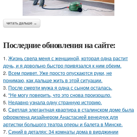
читать дальше →
Последние обновления на сайте:
1.
Жизнь свела меня с женщиной, которая одна растит
дочь, и я довольно быстро привязался к ним обеим.
2.
Всем привет. Уже просто опускаются руки, не
понимаю, как дальше жить в этой ситуации.
3.
После смерти мужа я одна с сыном осталась.
4.
"Не могу поверить, что это снова произошло.
5.
Недавно узнала одну странную историю.
6.
Светлая элегантная квартира в сталинском доме была
оформлена дизайнером Анастасией венедчук для
артистки большого театра оперы и балета в Минске.
7.
Синий в деталях: 34 комнаты дома в вирджинии