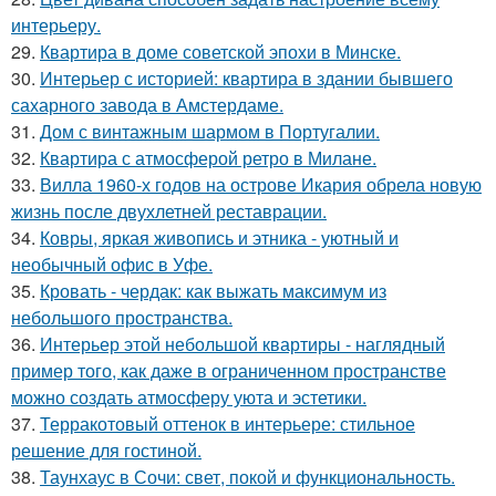
интерьеру.
29.
Квартира в доме советской эпохи в Минске.
30.
Интерьер с историей: квартира в здании бывшего
сахарного завода в Амстердаме.
31.
Дом с винтажным шармом в Португалии.
32.
Квартира с атмосферой ретро в Милане.
33.
Вилла 1960-х годов на острове Икария обрела новую
жизнь после двухлетней реставрации.
34.
Ковры, яркая живопись и этника - уютный и
необычный офис в Уфе.
35.
Кровать - чердак: как выжать максимум из
небольшого пространства.
36.
Интерьер этой небольшой квартиры - наглядный
пример того, как даже в ограниченном пространстве
можно создать атмосферу уюта и эстетики.
37.
Терракотовый оттенок в интерьере: стильное
решение для гостиной.
38.
Таунхаус в Сочи: свет, покой и функциональность.