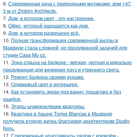
6.
Современная дача с природными мотивами: дом 147,
3 м от Zrobim Architects.
7.
Дом, в котором цвет - это настроение.
8.
Офис, который ощущается как дом.
9.
Дом, в котором разрешено всё.
10.
Полная трансформация современной виллы в
Мадриде стала сложной, но продуманной задачей для
студии Casa Mu oz.
11.
Зона отдыха на балконе - мягкая, уютная и идеально
продуманная для вечерних пауз и утреннего света.
12.
Ремонт балкона своими руками.
13.
Оливковый цвет в интерьере.
14.
Как установить экран под ванну: пошагово и без
ошибок.
15.
Этапы шумоизоляции квартиры.
16.
Квартира в башне Torres Blancas в Мадриде
получила вторую жизнь благодаря архитекторам Studio
Noju.
17.
Современные апартаменты рядом с кремлём -