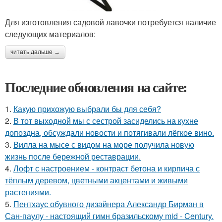
Для изготовления садовой лавочки потребуется наличие
следующих материалов:
читать дальше →
Последние обновления на сайте:
1.
Какую прихожую выбрали бы для себя?
2.
В тот выходной мы с сестрой засиделись на кухне
допоздна, обсуждали новости и потягивали лёгкое вино.
3.
Вилла на мысе с видом на море получила новую
жизнь после бережной реставрации.
4.
Лофт с настроением - контраст бетона и кирпича с
тёплым деревом, цветными акцентами и живыми
растениями.
5.
Пентхаус обувного дизайнера Александр Бирман в
Сан-паулу - настоящий гимн бразильскому mid - Century.