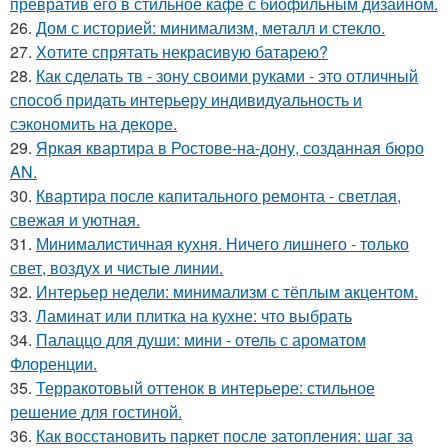
превратив его в стильное кафе с биофильным дизайном.
26.
Дом с историей: минимализм, металл и стекло.
27.
Хотите спрятать некрасивую батарею?
28.
Как сделать тв - зону своими руками - это отличный
способ придать интерьеру индивидуальность и
сэкономить на декоре.
29.
Яркая квартира в Ростове-на-дону, созданная бюро
AN.
30.
Квартира после капитального ремонта - светлая,
свежая и уютная.
31.
Минималистичная кухня. Ничего лишнего - только
свет, воздух и чистые линии.
32.
Интерьер недели: минимализм с тёплым акцентом.
33.
Ламинат или плитка на кухне: что выбрать
34.
Палаццо для души: мини - отель с ароматом
Флоренции.
35.
Терракотовый оттенок в интерьере: стильное
решение для гостиной.
36.
Как восстановить паркет после затопления: шаг за