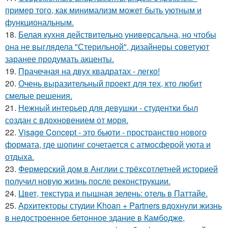
пример того, как минимализм может быть уютным и
функциональным.
18.
Белая кухня действительно универсальна, но чтобы
она не выглядела "Стерильной", дизайнеры советуют
заранее продумать акценты.
19.
Прачечная на двух квадратах - легко!
20.
Очень выразительный проект для тех, кто любит
смелые решения.
21.
Нежный интерьер для девушки - студентки был
создан с вдохновением от моря.
22.
Visage Concept - это бьюти - пространство нового
формата, где шопинг сочетается с атмосферой уюта и
отдыха.
23.
Фермерский дом в Англии с трёхсотлетней историей
получил новую жизнь после реконструкции.
24.
Цвет, текстура и пышная зелень: отель в Паттайе.
25.
Архитекторы студии Khoan + Partners вдохнули жизнь
в недостроенное бетонное здание в Камбодже,