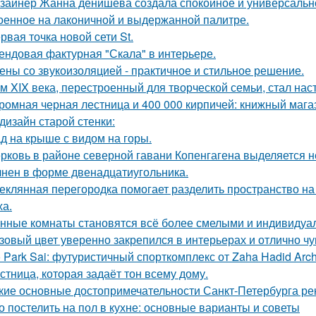
зайнер Жанна денишева создала спокойное и универсально
оенное на лаконичной и выдержанной палитре.
рвая точка новой сети St.
ендовая фактурная "Скала" в интерьере.
ены со звукоизоляцией - практичное и стильное решение.
м XIX века, перестроенный для творческой семьи, стал н
ромная черная лестница и 400 000 кирпичей: книжный магаз
дизайн старой стенки:
д на крыше с видом на горы.
рковь в районе северной гавани Копенгагена выделяется н
нен в форме двенадцатиугольника.
еклянная перегородка помогает разделить пространство на
ха.
нные комнаты становятся всё более смелыми и индивидуа
зовый цвет уверенно закрепился в интерьерах и отлично чув
 Park Sai: футуристичный спорткомплекс от Zaha Hadid Archi
стница, которая задаёт тон всему дому.
кие основные достопримечательности Санкт-Петербурга ре
о постелить на пол в кухне: основные варианты и советы