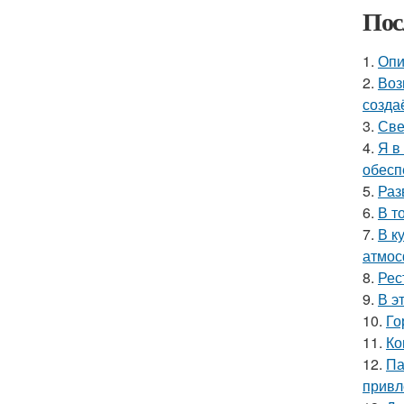
Пос
1.
Опи
2.
Воз
созда
3.
Све
4.
Я в
обесп
5.
Раз
6.
В т
7.
В к
атмос
8.
Рес
9.
В э
10.
Го
11.
Ко
12.
Па
привл