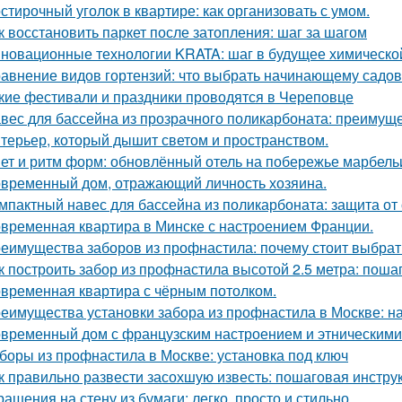
стирочный уголок в квартире: как организовать с умом.
к восстановить паркет после затопления: шаг за шагом
новационные технологии KRATA: шаг в будущее химическ
авнение видов гортензий: что выбрать начинающему садо
кие фестивали и праздники проводятся в Череповце
вес для бассейна из прозрачного поликарбоната: преимущ
терьер, который дышит светом и пространством.
ет и ритм форм: обновлённый отель на побережье марбель
временный дом, отражающий личность хозяина.
мпактный навес для бассейна из поликарбоната: защита от
временная квартира в Минске с настроением Франции.
еимущества заборов из профнастила: почему стоит выбрат
к построить забор из профнастила высотой 2.5 метра: поша
временная квартира с чёрным потолком.
еимущества установки забора из профнастила в Москве: на
временный дом с французским настроением и этническими
боры из профнастила в Москве: установка под ключ
к правильно развести засохшую известь: пошаговая инстру
рашения на стену из бумаги: легко, просто и стильно