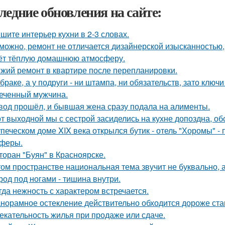
ледние обновления на сайте:
шите интерьер кухни в 2-3 словах.
можно, ремонт не отличается дизайнерской изысканностью, 
ёт тёплую домашнюю атмосферу.
жий ремонт в квартире после перепланировки.
 браке, а у подруги - ни штампа, ни обязательств, зато ключ
еченный мужчина.
вод прошёл, и бывшая жена сразу подала на алименты.
от выходной мы с сестрой засиделись на кухне допоздна, об
упеческом доме XIX века открылся бутик - отель "Хоромы" - 
феры.
торан "Буян" в Красноярске.
том пространстве национальная тема звучит не буквально, 
род под ногами - тишина внутри.
гда нежность с характером встречается.
норамное остекление действительно обходится дороже ста
екательность жилья при продаже или сдаче.