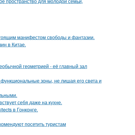
е пространство для молодой семьи,
астоящим манифестом свободы и фантазии.
ин в Китае.
еобычной геометрией - её главный зал
 функциональные зоны, не лишая его света и
льными.
ствует себя даже на кухне.
tects в Гонконге.
комендуют посетить туристам