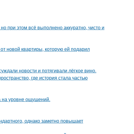
но при этом всё выполнено аккуратно, чисто и
и от новой квартиры, которую ей подарил
суждали новости и потягивали лёгкое вино.
пространство, где история стала частью
а на уровне ощущений.
ндартного, однако заметно повышает