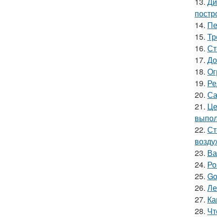
13.
Ди
постр
14.
Пе
15.
Тр
16.
Ст
17.
До
18.
Ог
19.
Ре
20.
Са
21.
Це
выпол
22.
Ст
возду
23.
Ва
24.
Ро
25.
Go
26.
Ле
27.
Ка
28.
Чт