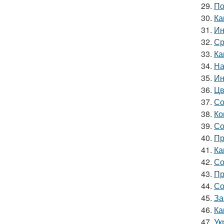
29.
По
30.
Ка
31.
Ин
32.
Ср
33.
Ка
34.
На
35.
Ин
36.
Цв
37.
Со
38.
Ко
39.
Со
40.
Пр
41.
Ка
42.
Со
43.
Пр
44.
Со
45.
За
46.
Ка
47.
Ук