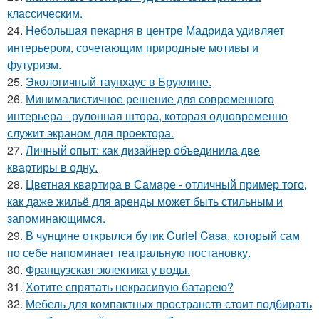
классическим.
24.
Небольшая пекарня в центре Мадрида удивляет
интерьером, сочетающим природные мотивы и
футуризм.
25.
Экологичный таунхаус в Бруклине.
26.
Минималистичное решение для современного
интерьера - рулонная штора, которая одновременно
служит экраном для проектора.
27.
Личный опыт: как дизайнер объединила две
квартиры в одну.
28.
Цветная квартира в Самаре - отличный пример того,
как даже жильё для аренды может быть стильным и
запоминающимся.
29.
В чунцине открылся бутик Curiel Casa, который сам
по себе напоминает театральную постановку.
30.
Французская эклектика у воды.
31.
Хотите спрятать некрасивую батарею?
32.
Мебель для компактных пространств стоит подбирать