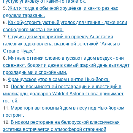
пустую упаковку от каких-то таблеток.
5.
Жил я тогда в обычной хрущёвке, и как-то раз нас
одолели тараканы.
6.
Как обустроить уютный уголок для чтения - даже если
свободного места немного.
7.
Студия для мероприятий по проекту Анастасия
галезник вдохновлена сказочной эстетикой "Алисы в
Стране Чудес".
8.
Мятные оттенки словно впускают в дом воздух - они
освежают, бодрят и даже в самый жаркий день выглядят
прохладными и спокойными.
9.
Французское утро в самом центре Нью-йорка.
10.
После восьмилетней реставрации и инвестиций в
миллиарды долларов Waldorf Astoria снова принимает
гостей.
11.
Марк торп автономный дом в лесу под Нью-йорком
построит.
12.
В новом ресторане на белорусской классическая
эстетика встречается с атмосферой старинной