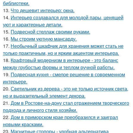
библиотеки.
13.
Что дешевит интерьер: окна.
14.
Интерьер создавался для молодой пары, ценящей
уют и характерные детали.
15.
Подвесной стеллаж своими руками.
16.
Мы строим уютную мансарду.
17.
Необычный шкафчик для хранения может стать не
только практичным, но и ярким акцентом интерьера.
18.
Крафтовый модернизм в интерьере - это баланс
между грубостью формы и теплом ручной работы.
19.
Подвесная кухня - смелое решение в современном
интерьере.
20.
Светильник из дерева - это не только источник света,
но и выразительный элемент декора.
21.
Дом в Ростове-на-дону стал отражением творческого
подхода и личного стиля хозяйки.
22.
Дом в приморском крае преобразился и заиграл
новыми красками.
23.
Магнитные стопоры - удобная альтернатива