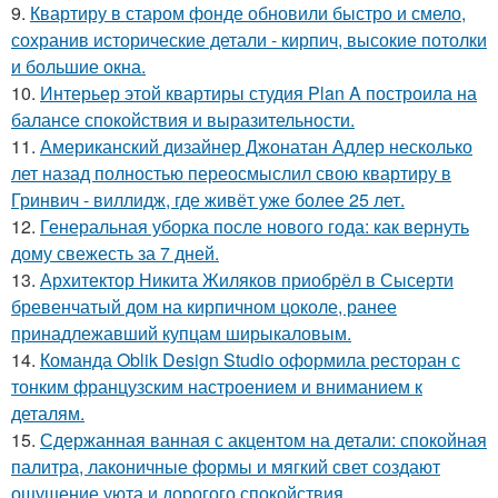
9.
Квартиру в старом фонде обновили быстро и смело,
сохранив исторические детали - кирпич, высокие потолки
и большие окна.
10.
Интерьер этой квартиры студия Plan A построила на
балансе спокойствия и выразительности.
11.
Американский дизайнер Джонатан Адлер несколько
лет назад полностью переосмыслил свою квартиру в
Гринвич - виллидж, где живёт уже более 25 лет.
12.
Генеральная уборка после нового года: как вернуть
дому свежесть за 7 дней.
13.
Архитектор Никита Жиляков приобрёл в Сысерти
бревенчатый дом на кирпичном цоколе, ранее
принадлежавший купцам ширыкаловым.
14.
Команда Oblik Design Studio оформила ресторан с
тонким французским настроением и вниманием к
деталям.
15.
Сдержанная ванная с акцентом на детали: спокойная
палитра, лаконичные формы и мягкий свет создают
ощущение уюта и дорогого спокойствия.