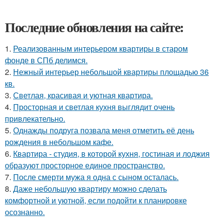
Последние обновления на сайте:
1.
Реализованным интерьером квартиры в старом
фонде в СПб делимся.
2.
Нежный интерьер небольшой квартиры площадью 36
кв.
3.
Светлая, красивая и уютная квартира.
4.
Просторная и светлая кухня выглядит очень
привлекательно.
5.
Однажды подруга позвала меня отметить её день
рождения в небольшом кафе.
6.
Квартира - студия, в которой кухня, гостиная и лоджия
образуют просторное единое пространство.
7.
После смерти мужа я одна с сыном осталась.
8.
Даже небольшую квартиру можно сделать
комфортной и уютной, если подойти к планировке
осознанно.