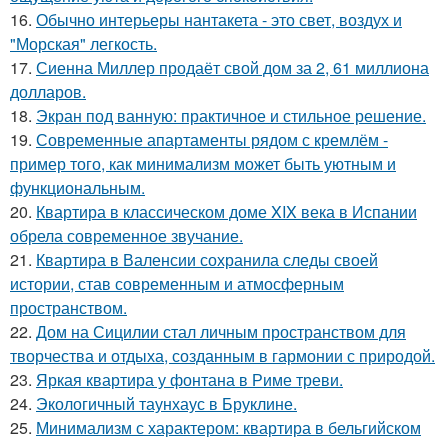
16.
Обычно интерьеры нантакета - это свет, воздух и
"Морская" легкость.
17.
Сиенна Миллер продаёт свой дом за 2, 61 миллиона
долларов.
18.
Экран под ванную: практичное и стильное решение.
19.
Современные апартаменты рядом с кремлём -
пример того, как минимализм может быть уютным и
функциональным.
20.
Квартира в классическом доме XIX века в Испании
обрела современное звучание.
21.
Квартира в Валенсии сохранила следы своей
истории, став современным и атмосферным
пространством.
22.
Дом на Сицилии стал личным пространством для
творчества и отдыха, созданным в гармонии с природой.
23.
Яркая квартира у фонтана в Риме треви.
24.
Экологичный таунхаус в Бруклине.
25.
Минимализм с характером: квартира в бельгийском