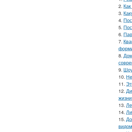
2.
Как
3.
Как
4.
Пос
5.
Пос
6.
Пар
7.
Ква
форми
8.
Дом
совре
9.
Шоу
10.
Не
11.
Эт
12.
Ди
жизни
13.
Ле
14.
Ли
15.
До
видом