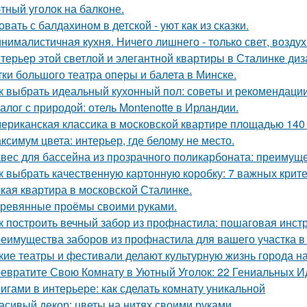
тный уголок на балконе.
овать с балдахином в детской - уют как из сказки.
нималистичная кухня. Ничего лишнего - только свет, воздух
терьер этой светлой и элегантной квартиры в Сталинке ди
тки большого театра оперы и балета в Минске.
к выбрать идеальный кухонный пол: советы и рекомендаци
алог с природой: отель Montenotte в Ирландии.
ериканская классика в московской квартире площадью 140 
ксимум цвета: интерьер, где белому не место.
вес для бассейна из прозрачного поликарбоната: преимущ
к выбрать качественную картонную коробку: 7 важных крит
кая квартира в московской Сталинке.
ревянные проёмы своими руками.
к построить вечный забор из профнастила: пошаговая инст
еимущества заборов из профнастила для вашего участка в
кие театры и фестивали делают культурную жизнь города 
евратите Свою Комнату в Уютный Уголок: 22 Гениальных И
игами в интерьере: как сделать комнату уникальной
асивый декор: цветы на нитях своими руками