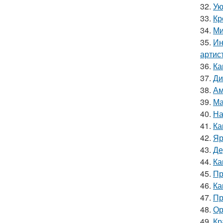
32.
Ую
33.
Кр
34.
Ми
35.
Ин
артис
36.
Ка
37.
Ди
38.
Ам
39.
Ма
40.
На
41.
Ка
42.
Яр
43.
Де
44.
Ка
45.
Пр
46.
Ка
47.
Пр
48.
Ор
49.
Кр