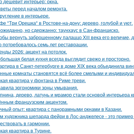
о дешевит интерьер: окна.
веты перед началом ремонта.
ругление в интерьере.
фе "Три Орешка" в Ростове-на-дону: дерево, голубой и уют.
ожиданно, но сдержанно: таунхаус в Сан-франциско.
обы вернуть заброшенному палаццо Xiii века его величие, 
о потребовалось семь лет реставрации.
енды 2026: акцент на потолок.
большая белая кухня всегда выглядит свежо и просторно.
артира в Санкт-петербурге в доме XIX века объединила вин
нные комнаты становятся всё более смелыми и индивидуа
кая квартира у фонтана в Риме треви.
авила эргономики зоны умывания.
пнина, дерево, латунь и мрамор стали основой интерьера 
ённым французским акцентом.
чный опыт: квартира с панорамными окнами в Казани.
м художника шепарда фейри в Лос-анджелесе - это пример т
ествовать в гармонии.
кая квартира в Турине.