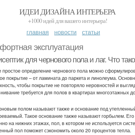
ИДЕИ ДИЗАЙНА ИНТЕРЬЕРА
+1000 идей для вашего интерьера!
главная
новости
статьи
фортная эксплуатация
септик для чернового пола и лаг. Что так
 простое определение чернового пола можно сформулироват
ое покрытие – от ламината до паркета и линолеума. Основн
хность, чтобы покрытие не повторяло неровностей и выгля
нивание требуется для полов в квартирах многоэтажных д
рновым полом называют также и основание под утепленный
реваемый. Такое основание также называют горбылем. Его с
нно на нижних этажах, пол, в котором не используется сист
енный пол поможет сэкономить около 20 процентов тепла.