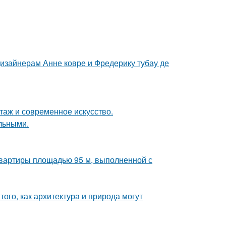
дизайнерам Анне ковре и Фредерику тубау де
таж и современное искусство.
льными.
квартиры площадью 95 м, выполненной с
ого, как архитектура и природа могут