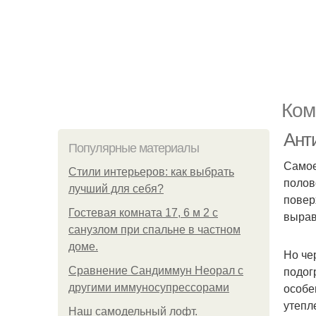
Ком
Анти
Популярные материалы
Самое
Стили интерьеров: как выбрать
полов
лучший для себя?
повер
Гостевая комната 17, 6 м 2 с
вырав
санузлом при спальне в частном
доме.
Но че
подог
Сравнение Сандиммун Неорал с
особе
другими иммуносупрессорами
утепл
Наш самодельный лофт.