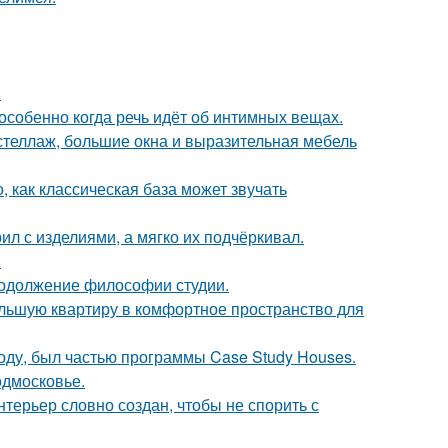
.
особенно когда речь идёт об интимных вещах.
стеллаж, большие окна и выразительная мебель
, как классическая база может звучать
ил с изделиями, а мягко их подчёркивал.
.
продолжение философии студии.
ольшую квартиру в комфортное пространство для
оду, был частью программы Case Study Houses.
одмосковье.
терьер словно создан, чтобы не спорить с