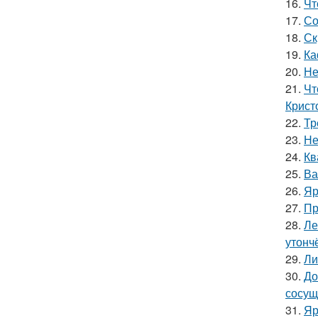
16.
Чт
17.
Со
18.
Ск
19.
Ка
20.
Не
21.
Чт
Крист
22.
Тр
23.
Не
24.
Кв
25.
Ва
26.
Яр
27.
Пр
28.
Ле
утонч
29.
Ли
30.
До
сосущ
31.
Яр