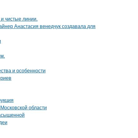
 и чистые линии.
зайнер Анастасия венедчук создавала для
и
м.
ества и особенности
ериев
рукция
 Московской области
насыщенной
деи