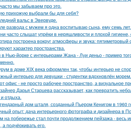
 часто мы забываем про это.
ую прихожую выбрали бы для себя?
ледний вальс в Эвервуде.
ле развода с мужем я одна воспитываю сына, ему семь лет
ни часто слышат упрёки в неряшливости и плохой гигиене, 
ртира построена вокруг атмосферы и звука: пятиметровый 
руют характер пространства.
 в Нью-йорке с интерьерами Жана - Луи деньо - пример того
менно.
рум в доме XIX века оформлен так, чтобы интерьер не спор
жный интерьер для девушки - студентки вдохновлён морем
от офис - не просто рабочее пространство, а визуальное 
зайнер Дарья Старцева рассказывает, как превратить неб
 и отдыха.
гендарный дом шталя, созданный Пьером Кенигом в 1960 г
чный опыт: дача интерьерного фотографа и дизайнера в П
м на побережье стал почти продолжением пейзажа - весь ин
, а подчёркивать его.