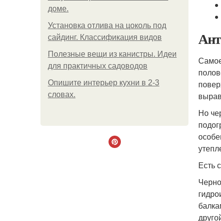
доме.
Установка отлива на цоколь под
Ант
сайдинг. Классификация видов
Полезные вещи из канистры. Идеи
Самое
для практичных садоводов
полов
Опишите интерьер кухни в 2-3
повер
словах.
вырав
Но че
подог
особе
утепл
Есть 
Черно
гидро
балка
друго