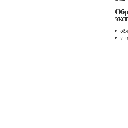
Обр
экс
обя
уст