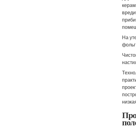
керам
вреди
приби
помещ
На ут
фольг
Чисто
насти
Техно
практ
проек
постр
низка
Про
пол