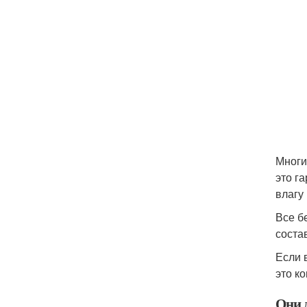
Многи
это г
влагу
Все б
соста
Если 
это к
Они д