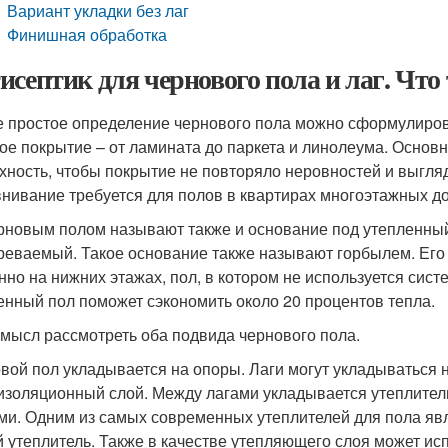
Вариант укладки без лаг
Финишная обработка
исептик для чернового пола и лаг. Что
 простое определение чернового пола можно сформулироват
ое покрытие – от ламината до паркета и линолеума. Основн
хность, чтобы покрытие не повторяло неровностей и выгля
нивание требуется для полов в квартирах многоэтажных д
рновым полом называют также и основание под утепленный
реваемый. Такое основание также называют горбылем. Его с
нно на нижних этажах, пол, в котором не используется сист
енный пол поможет сэкономить около 20 процентов тепла.
смысл рассмотреть оба подвида чернового пола.
вой пол укладывается на опоры. Лаги могут укладываться н
изоляционный слой. Между лагами укладывается утеплитель
ми. Одним из самых современных утеплителей для пола явл
й утеплитель. Также в качестве утепляющего слоя может ис