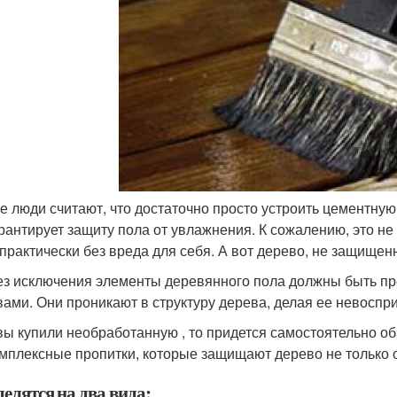
е люди считают, что достаточно просто устроить цементную 
арантирует защиту пола от увлажнения. К сожалению, это не
 практически без вреда для себя. А вот дерево, не защищен
ез исключения элементы деревянного пола должны быть п
вами. Они проникают в структуру дерева, делая ее невоспр
вы купили необработанную , то придется самостоятельно о
омплексные пропитки, которые защищают дерево не только от
елятся на два вида: