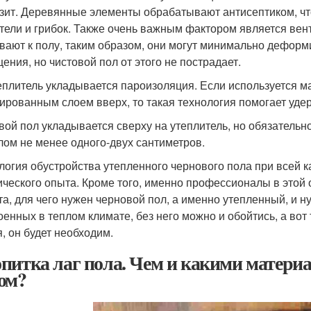
зит. Деревянные элементы обрабатывают антисептиком, чт
тели и грибок. Также очень важным фактором является вен
вают к полу, таким образом, они могут минимально деформ
ения, но чистовой пол от этого не пострадает.
еплитель укладывается пароизоляция. Если используется м
ированным слоем вверх, то такая технология помогает уде
вой пол укладывается сверху на утеплитель, но обязательн
лом не менее одного-двух сантиметров.
логия обустройства утепленного чернового пола при всей к
ического опыта. Кроме того, именно профессионалы в этой 
та, для чего нужен черновой пол, а именно утепленный, и ну
оенных в теплом климате, без него можно и обойтись, а вот
я, он будет необходим.
питка лаг пола. Чем и какими материа
ом?