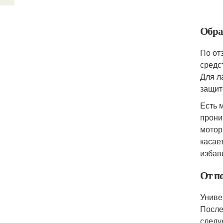
Обра
По от
средс
Для л
защит
Есть 
прони
мотор
касае
избав
От п
Униве
После
следу