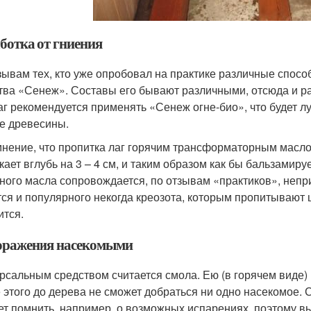
ботка от гниения
зывам тех, кто уже опробовал на практике различные спос
тва «Сенеж». Составы его бывают различными, отсюда и раз
аг рекомендуется применять «Сенеж огне-био», что будет л
е древесины.
мнение, что пропитка лаг горячим трансформаторным масл
кает вглубь на 3 – 4 см, и таким образом как бы бальзамир
ного масла сопровождается, по отзывам «практиков», неп
тся и популярного некогда креозота, которым пропитывают
ится.
оражения насекомыми
рсальным средством считается смола. Ею (в горячем виде)
 этого до дерева не сможет добраться ни одно насекомое. 
ет помнить, например, о возможных испарениях, поэтому вы