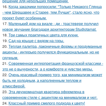
решение для небольших помещений.
16.
Когда заказчики попросили: "Только Никакого Глянца
- чем Шершавее и Старее, тем Лучше", стало ясно, что
проект будет особенным.
17.
Маленький дом на виале - ди - трастевере получил
новое звучание благодаря архитекторам Studiotamat.
18.
Три самых практичных цвета для кухни.
19.
Сад на крыше с видом на горы.
20.
Теплая палитра, лаконичные формы и продуманные
акценты - интерьер получился функциональным, но не
скучным.
21.
Современная интерпретация французской классики -
это не о вычурности, а о комфорте и чувстве меры.
22.
Очень красивый пример того, как минимализм может
быть не холодным, а наполненным теплом и
атмосферой.
23.
Эта двухкомнатная квартира оформлена в
современном стиле с акцентом на минимализм и уют.
24.
Классный пример смелого подхода к цвету!