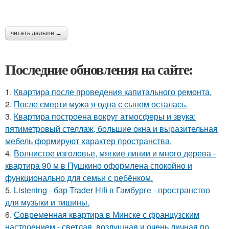
читать дальше →
Последние обновления на сайте:
1.
Квартира после проведения капитального ремонта.
2.
После смерти мужа я одна с сыном осталась.
3.
Квартира построена вокруг атмосферы и звука:
пятиметровый стеллаж, большие окна и выразительная
мебель формируют характер пространства.
4.
Волнистое изголовье, мягкие линии и много дерева -
квартира 90 м в Пушкино оформлена спокойно и
функционально для семьи с ребёнком.
5.
Listening - бар Trader Hifi в Гамбурге - пространство
для музыки и тишины.
6.
Современная квартира в Минске с французским
настроением - светлая, воздушная и очень личная по