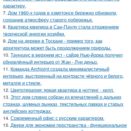
характеру.
7.
Дом 1960-х годов в хэмптонсе бережно обновили,
сохранив атмосферу старого побережья.
8.
Квартира ювелира в Сан-Паулу стала отражением
творческой энергии хозяйки.
9.
Дом на дереве в Тоскане - пример того, как
архитектура может быть продолжением природы.
10.
Таунхаус в верхнем ист - сайде Нью-йорка получил
обновлённый интерьер от Жан - Луи деньо.
11.
Команда Archjoint создала минималистичный
интерьер, выстроенный на контрасте чёрного и белого,
металле и стекле.
12.
Цветотерапия: яркая квартира в ноттинг - хилл.
13.
Этот дом словно собран из впечатлений о дальних
странах, шумных рынках, текстильных лавках и старых
английских коттеджах.
14.
Современный офис с русским характером.
15.
Двери для экономии пространства - функциональное