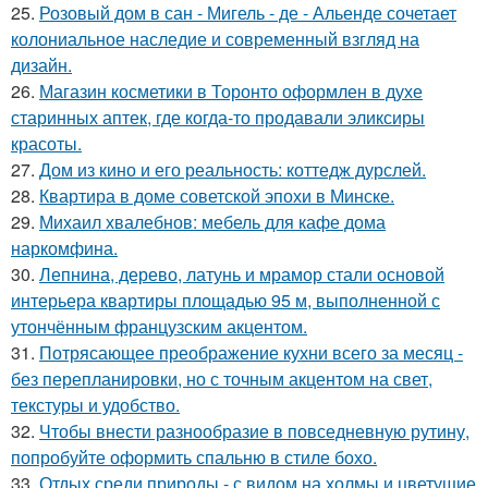
25.
Розовый дом в сан - Мигель - де - Альенде сочетает
колониальное наследие и современный взгляд на
дизайн.
26.
Магазин косметики в Торонто оформлен в духе
старинных аптек, где когда-то продавали эликсиры
красоты.
27.
Дом из кино и его реальность: коттедж дурслей.
28.
Квартира в доме советской эпохи в Минске.
29.
Михаил хвалебнов: мебель для кафе дома
наркомфина.
30.
Лепнина, дерево, латунь и мрамор стали основой
интерьера квартиры площадью 95 м, выполненной с
утончённым французским акцентом.
31.
Потрясающее преображение кухни всего за месяц -
без перепланировки, но с точным акцентом на свет,
текстуры и удобство.
32.
Чтобы внести разнообразие в повседневную рутину,
попробуйте оформить спальню в стиле бохо.
33.
Отдых среди природы - с видом на холмы и цветущие