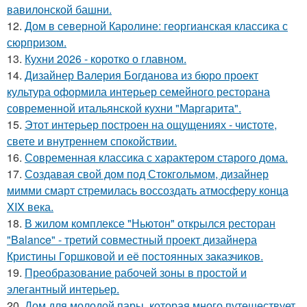
вавилонской башни.
12.
Дом в северной Каролине: георгианская классика с
сюрпризом.
13.
Кухни 2026 - коротко о главном.
14.
Дизайнер Валерия Богданова из бюро проект
культура оформила интерьер семейного ресторана
современной итальянской кухни "Маргарита".
15.
Этот интерьер построен на ощущениях - чистоте,
свете и внутреннем спокойствии.
16.
Современная классика с характером старого дома.
17.
Создавая свой дом под Стокгольмом, дизайнер
мимми смарт стремилась воссоздать атмосферу конца
XIX века.
18.
В жилом комплексе "Ньютон" открылся ресторан
"Balance" - третий совместный проект дизайнера
Кристины Горшковой и её постоянных заказчиков.
19.
Преобразование рабочей зоны в простой и
элегантный интерьер.
20.
Дом для молодой пары, которая много путешествует