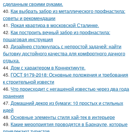
сделанным своими руками.
40.
Как выбрать забор из металлического профнастила:
советы и рекомендации
41.
Яркая квартира в московской Сталинке.
42.
Как построить вечный забор из профнастила:
пошаговая инструкция
43.
Дизайнер столкнулась с непростой задачей: найти
бытовку достойного качества для комфортного дачного
отдыха.
44.
Дом с характером в Коннектикуте.
45.
ГОСТ 9179-2018: Основные положения и требования
к строительной извести
46.
Что происходит с негашеной известью через два года
хранения
47.
Домашний декор из бумаги: 10 простых и стильных
идей
48.
Основные элементы стиля хай-тек в интерьере
49.
Какие мероприятия проводятся в Барнауле, которые
привлекают туристов