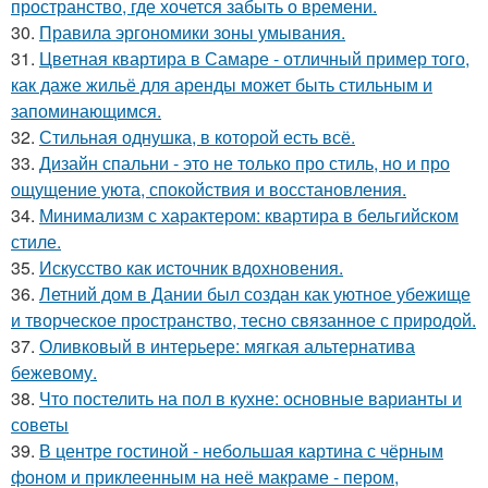
пространство, где хочется забыть о времени.
30.
Правила эргономики зоны умывания.
31.
Цветная квартира в Самаре - отличный пример того,
как даже жильё для аренды может быть стильным и
запоминающимся.
32.
Стильная однушка, в которой есть всё.
33.
Дизайн спальни - это не только про стиль, но и про
ощущение уюта, спокойствия и восстановления.
34.
Минимализм с характером: квартира в бельгийском
стиле.
35.
Искусство как источник вдохновения.
36.
Летний дом в Дании был создан как уютное убежище
и творческое пространство, тесно связанное с природой.
37.
Оливковый в интерьере: мягкая альтернатива
бежевому.
38.
Что постелить на пол в кухне: основные варианты и
советы
39.
В центре гостиной - небольшая картина с чёрным
фоном и приклеенным на неё макраме - пером,