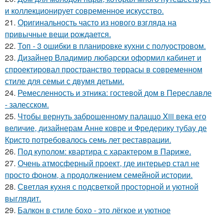
и коллекционирует современное искусство.
21.
Оригинальность часто из нового взгляда на
привычные вещи рождается.
22.
Топ - 3 ошибки в планировке кухни с полуостровом.
23.
Дизайнер Владимир любарски оформил кабинет и
спроектировал пространство террасы в современном
стиле для семьи с двумя детьми.
24.
Ремесленность и этника: гостевой дом в Переславле
- залесском.
25.
Чтобы вернуть заброшенному палаццо Xiii века его
величие, дизайнерам Анне ковре и Фредерику тубау де
Кристо потребовалось семь лет реставрации.
26.
Под куполом: квартира с характером в Париже.
27.
Очень атмосферный проект, где интерьер стал не
просто фоном, а продолжением семейной истории.
28.
Светлая кухня с подсветкой просторной и уютной
выглядит.
29.
Балкон в стиле бохо - это лёгкое и уютное