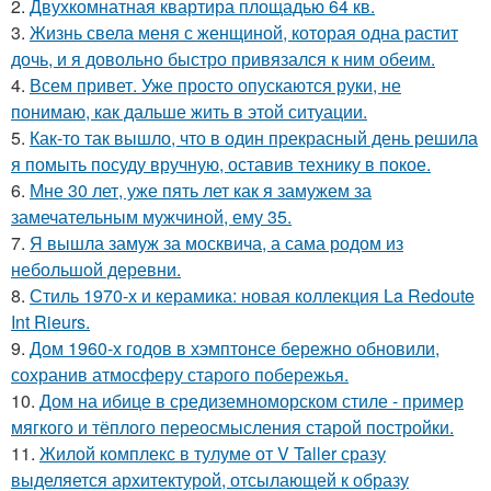
2.
Двухкомнатная квартира площадью 64 кв.
3.
Жизнь свела меня с женщиной, которая одна растит
дочь, и я довольно быстро привязался к ним обеим.
4.
Всем привет. Уже просто опускаются руки, не
понимаю, как дальше жить в этой ситуации.
5.
Как-то так вышло, что в один прекрасный день решила
я помыть посуду вручную, оставив технику в покое.
6.
Мне 30 лет, уже пять лет как я замужем за
замечательным мужчиной, ему 35.
7.
Я вышла замуж за москвича, а сама родом из
небольшой деревни.
8.
Стиль 1970-х и керамика: новая коллекция La Redoute
Int Rieurs.
9.
Дом 1960-х годов в хэмптонсе бережно обновили,
сохранив атмосферу старого побережья.
10.
Дом на ибице в средиземноморском стиле - пример
мягкого и тёплого переосмысления старой постройки.
11.
Жилой комплекс в тулуме от V Taller сразу
выделяется архитектурой, отсылающей к образу