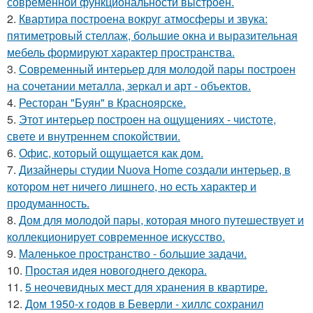
современной функциональности выстроен.
2.
Квартира построена вокруг атмосферы и звука:
пятиметровый стеллаж, большие окна и выразительная
мебель формируют характер пространства.
3.
Современный интерьер для молодой пары построен
на сочетании металла, зеркал и арт - объектов.
4.
Ресторан "Буян" в Красноярске.
5.
Этот интерьер построен на ощущениях - чистоте,
свете и внутреннем спокойствии.
6.
Офис, который ощущается как дом.
7.
Дизайнеры студии Nuova Home создали интерьер, в
котором нет ничего лишнего, но есть характер и
продуманность.
8.
Дом для молодой пары, которая много путешествует и
коллекционирует современное искусство.
9.
Маленькое пространство - большие задачи.
10.
Простая идея новогоднего декора.
11.
5 неочевидных мест для хранения в квартире.
12.
Дом 1950-х годов в Беверли - хиллс сохранил