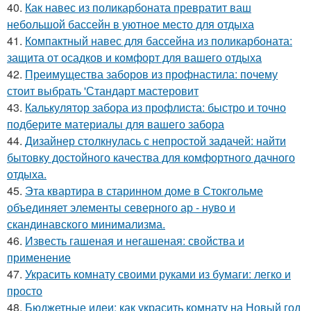
40.
Как навес из поликарбоната превратит ваш
небольшой бассейн в уютное место для отдыха
41.
Компактный навес для бассейна из поликарбоната:
защита от осадков и комфорт для вашего отдыха
42.
Преимущества заборов из профнастила: почему
стоит выбрать 'Стандарт мастеровит
43.
Калькулятор забора из профлиста: быстро и точно
подберите материалы для вашего забора
44.
Дизайнер столкнулась с непростой задачей: найти
бытовку достойного качества для комфортного дачного
отдыха.
45.
Эта квартира в старинном доме в Стокгольме
объединяет элементы северного ар - нуво и
скандинавского минимализма.
46.
Известь гашеная и негашеная: свойства и
применение
47.
Украсить комнату своими руками из бумаги: легко и
просто
48.
Бюджетные идеи: как украсить комнату на Новый год