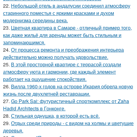
22.
Небольшой отель в андалусии соединил атмосферу
старинного поместья с яркими красками и духом
модернизма середины века.
23.
Цветная квартира в Самаре - отличный пример того,
как даже жильё для аренды может быть стильным и
запоминающимся.
24.
От процесса ремонта и преображения интерьера
действительно можно получать удовольствие.
25.
В этой просторной квартире с террасой создали
атмосферу уюта и гармонии, где каждый элемент
работает на ощущение спокойствия.
26.
Вилла 1960-х годов на острове Икария обрела новую
жизнь после двухлетней реставрации.
27.
Go Park Sai: футуристичный спорткомплекс от Zaha
Hadid Architects в Гонконге.
28.
Стильная однушка, в которой есть всё.
29.
Отдых среди природы - с видом на холмы и цветущие
деревья.