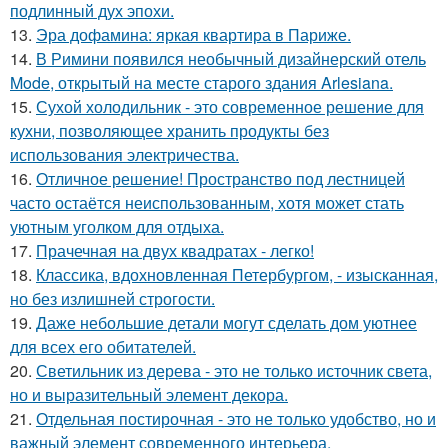
подлинный дух эпохи.
13.
Эра дофамина: яркая квартира в Париже.
14.
В Римини появился необычный дизайнерский отель
Mode, открытый на месте старого здания Arlesiana.
15.
Сухой холодильник - это современное решение для
кухни, позволяющее хранить продукты без
использования электричества.
16.
Отличное решение! Пространство под лестницей
часто остаётся неиспользованным, хотя может стать
уютным уголком для отдыха.
17.
Прачечная на двух квадратах - легко!
18.
Классика, вдохновленная Петербургом, - изысканная,
но без излишней строгости.
19.
Даже небольшие детали могут сделать дом уютнее
для всех его обитателей.
20.
Светильник из дерева - это не только источник света,
но и выразительный элемент декора.
21.
Отдельная постирочная - это не только удобство, но и
важный элемент современного интерьера.