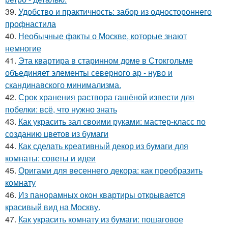
39.
Удобство и практичность: забор из одностороннего
профнастила
40.
Необычные факты о Москве, которые знают
немногие
41.
Эта квартира в старинном доме в Стокгольме
объединяет элементы северного ар - нуво и
скандинавского минимализма.
42.
Срок хранения раствора гашёной извести для
побелки: всё, что нужно знать
43.
Как украсить зал своими руками: мастер-класс по
созданию цветов из бумаги
44.
Как сделать креативный декор из бумаги для
комнаты: советы и идеи
45.
Оригами для весеннего декора: как преобразить
комнату
46.
Из панорамных окон квартиры открывается
красивый вид на Москву.
47.
Как украсить комнату из бумаги: пошаговое