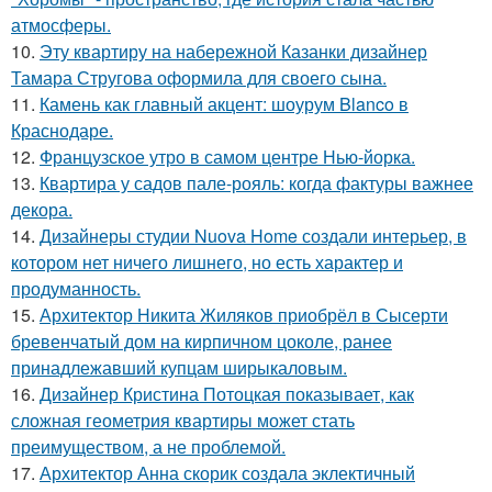
атмосферы.
10.
Эту квартиру на набережной Казанки дизайнер
Тамара Стругова оформила для своего сына.
11.
Камень как главный акцент: шоурум Blanco в
Краснодаре.
12.
Французское утро в самом центре Нью-йорка.
13.
Квартира у садов пале-рояль: когда фактуры важнее
декора.
14.
Дизайнеры студии Nuova Home создали интерьер, в
котором нет ничего лишнего, но есть характер и
продуманность.
15.
Архитектор Никита Жиляков приобрёл в Сысерти
бревенчатый дом на кирпичном цоколе, ранее
принадлежавший купцам ширыкаловым.
16.
Дизайнер Кристина Потоцкая показывает, как
сложная геометрия квартиры может стать
преимуществом, а не проблемой.
17.
Архитектор Анна скорик создала эклектичный