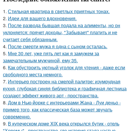
1.
Стильная квартира в светлых приятных тонах.
2.
Идеи для вашего вдохновения.
3.
После развода бывшая подала на алименты, но он
уклоняется: прячет доходы, "Забывает" платить и не
считает себя обязанным.
4.
После смерти мужа я одна с сыном осталась.
5.
Мне 30 лет, уже пять лет как я замужем за
замечательным мужчиной, ему 35.
6.
Как обустроить уютный уголок для чтения - даже если
свободного места немного.
7.
Интерьер построен на смелой палитре: изумрудная
кухня, глубокая синяя библиотека и графичная лестница
создают эффект живого арт - пространства.
8.
Дом в Нью-йорке с интерьерами Жана - Луи деньо -
пример того, как классическая база может звучать
современно.
9.
В купеческом доме XIX века открылся бутик - отель
"Хоромы" - пространство, где история стала частью