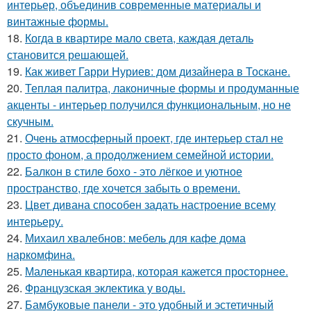
интерьер, объединив современные материалы и
винтажные формы.
18.
Когда в квартире мало света, каждая деталь
становится решающей.
19.
Как живет Гарри Нуриев: дом дизайнера в Тоскане.
20.
Теплая палитра, лаконичные формы и продуманные
акценты - интерьер получился функциональным, но не
скучным.
21.
Очень атмосферный проект, где интерьер стал не
просто фоном, а продолжением семейной истории.
22.
Балкон в стиле бохо - это лёгкое и уютное
пространство, где хочется забыть о времени.
23.
Цвет дивана способен задать настроение всему
интерьеру.
24.
Михаил хвалебнов: мебель для кафе дома
наркомфина.
25.
Маленькая квартира, которая кажется просторнее.
26.
Французская эклектика у воды.
27.
Бамбуковые панели - это удобный и эстетичный