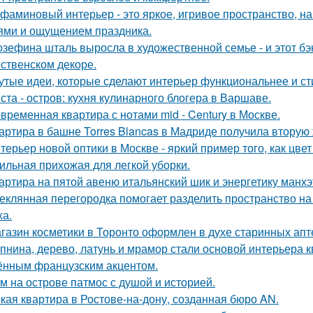
фаминовый интерьер - это яркое, игривое пространство, 
ями и ощущением праздника.
зефина шталь выросла в художественной семье - и этот бэк
ственском декоре.
утые идеи, которые сделают интерьер функциональнее и ст
ста - остров: кухня кулинарного блогера в Варшаве.
временная квартира с нотами mid - Century в Москве.
артира в башне Torres Blancas в Мадриде получила вторую 
терьер новой оптики в Москве - яркий пример того, как цв
ильная прихожая для легкой уборки.
артира на пятой авеню итальянский шик и энергетику манх
еклянная перегородка помогает разделить пространство на
ха.
газин косметики в Торонто оформлен в духе старинных апте
пнина, дерево, латунь и мрамор стали основой интерьера 
ённым французским акцентом.
м на острове патмос с душой и историей.
кая квартира в Ростове-на-дону, созданная бюро AN.