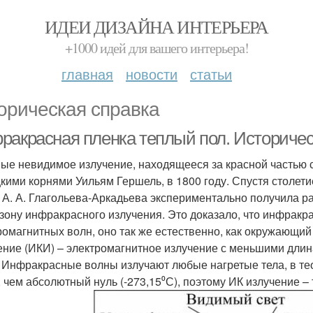
ИДЕИ ДИЗАЙНА ИНТЕРЬЕРА
+1000 идей для вашего интерьера!
главная
новости
статьи
орическая справка
ракрасная пленка теплый пол. Историчес
ые невидимое излучение, находящееся за красной частью с
кими корнями Уильям Гершель, в 1800 году. Спустя столет
 А. А. Глагольева-Аркадьева экспериментально получила р
зону инфракрасного излучения. Это доказало, что инфракр
ромагнитных волн, оно так же естественно, как окружающи
ение (ИКИ) – электромагнитное излучение с меньшими длинам
. Инфракрасные волны излучают любые нагретые тела, в те
 чем абсолютный нуль (-273,15⁰С), поэтому ИК излучение –