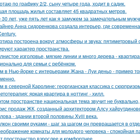
отаю по графику 2/2, сыну четыре года, ходит в садик.
ая площадь жилья составляет 45 квадратных метров.
 30 лет, уже пять лет как я замужем за замечательным мужч
айнер Анна сидоренкова создала интерьер, где современна
Century.
ртира построена вокруг атмосферы и звука: пятиметровый 
руют характер пространства.
лнистое изголовье, мягкие линии и много дерева - квартир
ионально для семьи с ребёнком.
м в Нью-йорке с интерьерами Жана - Луи деньо - пример тог
менно.
м в северной Каролине: георгианская классика с сюрпризом
етотерапия: яркая квартира в ноттинг - хилл.
этом пространстве национальная тема звучит не буквально,
ис продаж ЖК, созданный архитектором Алсу хайрутдинов
лова - здании второй половины Xviii века.
лкон своими руками - шаг за шагом он превращается в отде
еображение комнаты для молодого человека - спокойная п
т пространство взрослее и комфортнее.