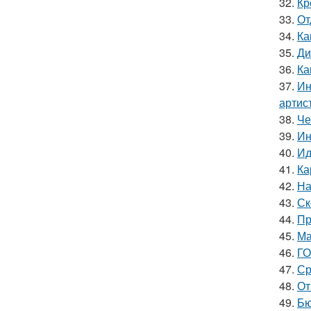
32.
Кр
33.
От
34.
Ка
35.
Ди
36.
Ка
37.
Ин
артис
38.
Че
39.
Ин
40.
Ид
41.
Ка
42.
На
43.
Ск
44.
Пр
45.
Ма
46.
ГО
47.
Ср
48.
От
49.
Бю