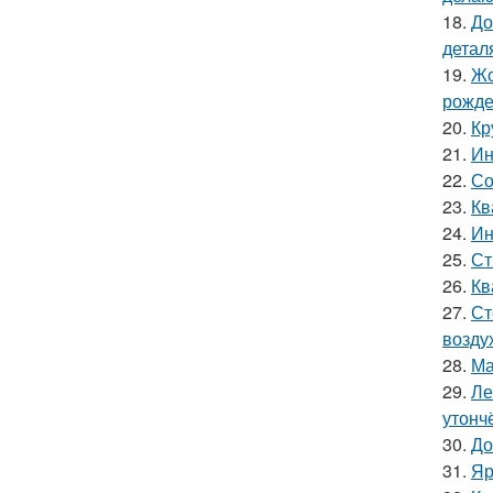
18.
До
детал
19.
Жо
рожде
20.
Кр
21.
Ин
22.
Со
23.
Кв
24.
Ин
25.
Ст
26.
Кв
27.
Ст
возду
28.
Ма
29.
Ле
утонч
30.
До
31.
Яр