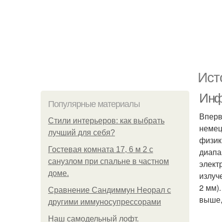
Ист
Инф
Популярные материалы
Вперв
Стили интерьеров: как выбрать
немец
лучший для себя?
физик
Гостевая комната 17, 6 м 2 с
диапа
санузлом при спальне в частном
элект
доме.
излуч
2 мм)
Сравнение Сандиммун Неорал с
выше,
другими иммуносупрессорами
Наш самодельный лофт.