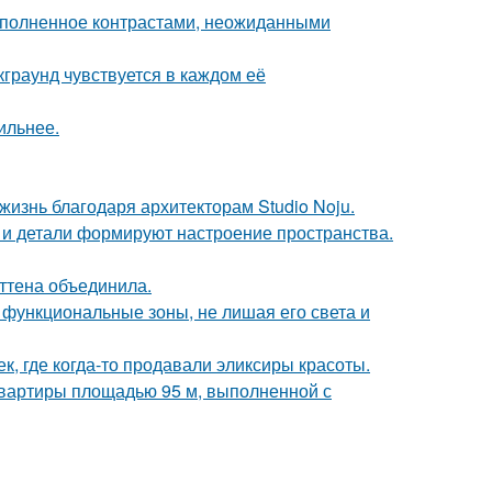
наполненное контрастами, неожиданными
граунд чувствуется в каждом её
ильнее.
жизнь благодаря архитекторам Studio Noju.
ет и детали формируют настроение пространства.
эттена объединила.
 функциональные зоны, не лишая его света и
к, где когда-то продавали эликсиры красоты.
квартиры площадью 95 м, выполненной с