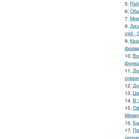
5.
Раб
6.
Общ
7.
Мне
8.
Диз
mid - 
9.
Ква
форми
10.
Во
функц
11.
До
совре
12.
До
13.
Цв
14.
В 
15.
Оф
Мерку
16.
Ба
17.
Пр
делаю