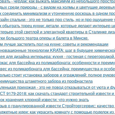
овать - чердак: как выжать максимум из небольшого простр
дых среди природы - с видом на холмы и цветущие деревья
к соединить минимализм и утонченную роскошь в одном пр
зайн спальни - это не только про стиль, но и про ощущение
к обыграть торец кухни: детали, которые делают интерьер 
терьер этой светлой и элегантной квартиры в Сталинке ди
тки большого театра оперы и балета в Минске.
м лучше застелить пол на кухне: советы и рекомендации
новационные технологии KRATA: шаг в будущее химическ
ея для дизайна интерьера: кухня - гостиная с перегородкой.
ркас для бассейна из поликарбоната: особенности и преим
вес из поликарбоната для бассейна: преимущества и особ
олько стоит установка заборов и ограждений: полное руков
еимущества штакетного забора из профнастила
ленькая прихожая - это не повод отказываться от уюта и ф
СТ 9179-2018: как скачать стандарт строительной извести и
ок хранения хлорной извести: что нужно знать
зыв о гранулированной извести Стройторгсервис: качество
джетные идеи: как украсить комнату с помощью поделок из