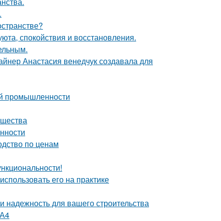
анства.
.
остранстве?
 уюта, спокойствия и восстановления.
цельным.
зайнер Анастасия венедчук создавала для
ой промышленности
ущества
енности
одство по ценам
ункциональности!
 использовать его на практике
 и надежность для вашего строительства
 А4