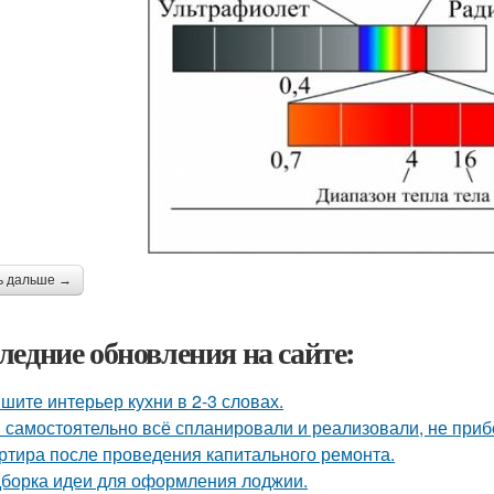
ь дальше →
ледние обновления на сайте:
шите интерьер кухни в 2-3 словах.
 самостоятельно всё спланировали и реализовали, не приб
ртира после проведения капитального ремонта.
борка идеи для оформления лоджии.