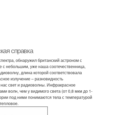
кая справка
пектра, обнаружил британский астроном с
ие с небольшим, уже наша соотечественница,
адиоволну, длина которой соответствовала
асное излучение – разновидность
й нас свет и радиоволны. Инфракрасное
и волн, чем у видимого света (от 0,8 мкм до 1-
ории под ними понимаются тела с температурой
 тепловое.