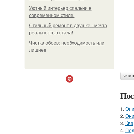
Уютный интерьер спальни в
современном стиле.
Стильный ремонт в двушке - мечта
реальностью стала!
Чистка обоев: необходимость или
лишнее
читат
Пос
1.
Опи
2.
Они
3.
Ква
4.
Под