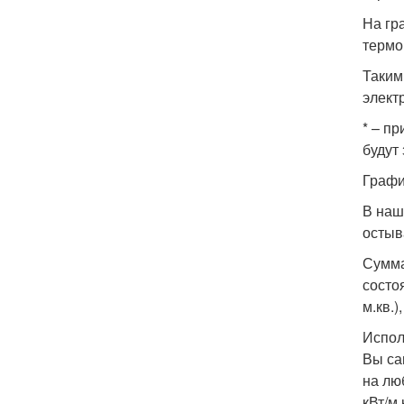
На гр
термо
Таким
элект
* – п
будут
Графи
В наш
остыв
Сумма
состо
м.кв.)
Испол
Вы са
на люб
кВт/м.