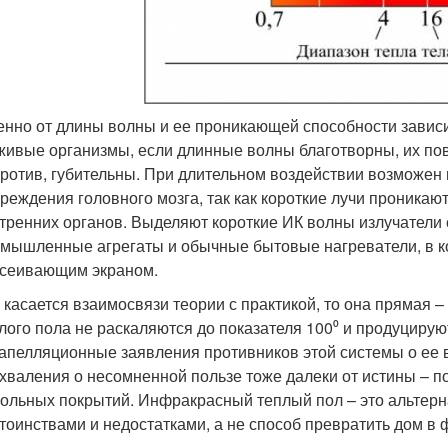
нно от длины волны и ее проникающей способности зависи
живые организмы, если длинные волны благотворны, их пов
ротив, губительны. При длительном воздействии возможен н
реждения головного мозга, так как короткие лучи проникаю
тренних органов. Выделяют короткие ИК волны излучатели с
мышленные агрегаты и обычные бытовые нагреватели, в 
сеивающим экраном.
 касается взаимосвязи теории с практикой, то она прямая
лого пола не раскаляются до показателя 100⁰ и продуциру
апелляционные заявления противников этой системы о ее 
хваления о несомненной пользе тоже далеки от истины – п
ольных покрытий. Инфракрасный теплый пол – это альтерн
тоинствами и недостатками, а не способ превратить дом в 