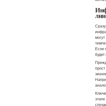
Инф
лин
Сразу
инфра
могут
темпе
Если 
будет
Прежд
прост
эконо
Напри
анало
Ключе
этапе
случа