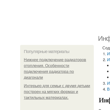
Инф
Сод
Популярные материалы
И
И
Нижнее подключение радиаторов
отопления. Особенности
подключения радиатора по
диагонали
И
Интерьер для семьи с двумя детьми
В
построен на мягких формах и
Инф
тактильных материалах.