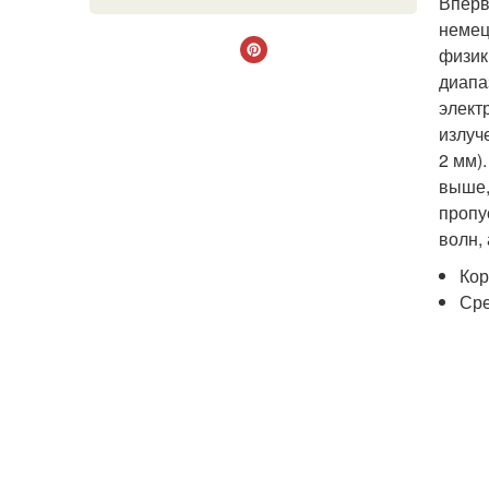
Вперв
немец
физик
диапа
элект
излуч
2 мм)
выше,
пропу
волн,
Кор
Сре