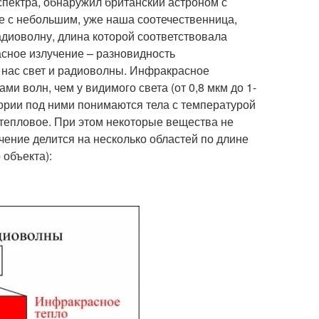
пектра, обнаружил британский астроном с
ие с небольшим, уже наша соотечественница,
адиоволну, длина которой соответствовала
асное излучение – разновидность
й нас свет и радиоволны. Инфракрасное
и волн, чем у видимого света (от 0,8 мкм до 1-
ории под ними понимаются тела с температурой
 тепловое. При этом некоторые вещества не
чение делится на несколько областей по длине
 объекта):