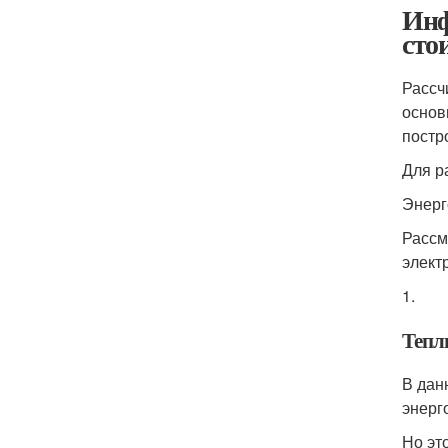
Инф
сто
Рассч
основ
постр
Для р
Энерг
Рассм
элект
1.
Тепл
В дан
энерго
Но эт