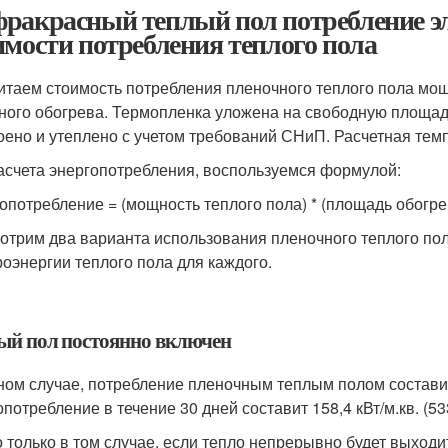
ракрасный теплый пол потребление эл
имости потребления теплого пола
итаем стоимость потребления пленочного теплого пола мощн
ного обогрева. Термопленка уложена на свободную площад
оено и утеплено с учетом требований СНиП. Расчетная темп
асчета энергопотребления, воспользуемся формулой:
опотребление = (мощность теплого пола) * (площадь обогрев
отрим два варианта использования пленочного теплого пол
роэнергии теплого пола для каждого.
ый пол постоянно включен
ном случае, потребление пленочным теплым полом составит 
потребление в течение 30 дней составит 158,4 кВт/м.кв. (533
о только в том случае, если тепло непрерывно будет выход