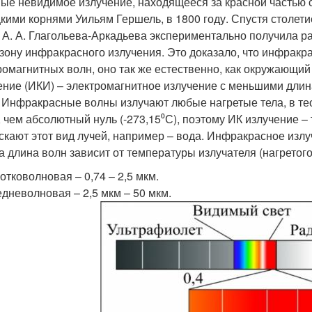
ые невидимое излучение, находящееся за красной частью с
кими корнями Уильям Гершель, в 1800 году. Спустя столет
 А. А. Глагольева-Аркадьева экспериментально получила р
зону инфракрасного излучения. Это доказало, что инфракр
ромагнитных волн, оно так же естественно, как окружающи
ение (ИКИ) – электромагнитное излучение с меньшими длинам
. Инфракрасные волны излучают любые нагретые тела, в те
 чем абсолютный нуль (-273,15⁰С), поэтому ИК излучение –
скают этот вид лучей, например – вода. Инфракрасное излу
 а длина волн зависит от температуры излучателя (нагретого
отковолновая – 0,74 – 2,5 мкм.
дневолновая – 2,5 мкм – 50 мкм.