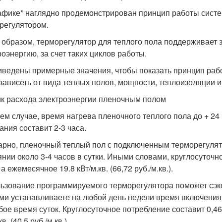
афике* наглядно продемонстрирован принцип работы систе
регулятором.
 образом, терморегулятор для теплого пола поддерживает
роэнергию, за счет таких циклов работы.
риведены примерные значения, чтобы показать принцип раб
 зависеть от вида теплых полов, мощности, теплоизоляции и
к расхода электроэнергии пленочным полом
ем случае, время нагрева пленочного теплого пола до + 24 
ания составит 2-3 часа.
рно, пленочный теплый пол с подключенным терморегулят
янии около 3-4 часов в сутки. Иными словами, круглосуточное
, а ежемесячное 19.8 кВт/м.кв. (66,72 руб./м.кв.).
ьзование программируемого терморегулятора поможет сэкон
ми устанавливаете на любой день недели время включения
ое время суток. Круглосуточное потребление составит 0,46 к
кв. (40,5 руб./м.кв.).