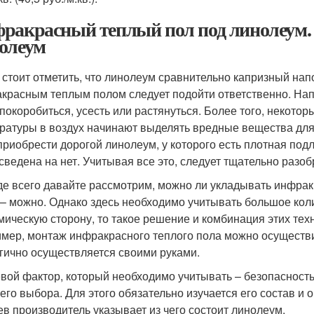
ракрасный теплый пол под линолеум.
олеум
 стоит отметить, что линолеум сравнительно капризный на
красным теплым полом следует подойти ответственно. Нап
 покоробиться, усесть или растянуться. Более того, некот
ратуры в воздух начинают выделять вредные вещества для
приобрести дорогой линолеум, у которого есть плотная под
 сведена на нет. Учитывая все это, следует тщательно разоб
е всего давайте рассмотрим, можно ли укладывать инфрак
 – можно. Однако здесь необходимо учитывать большое коли
мическую сторону, то такое решение и комбинация этих тех
мер, монтаж инфракрасного теплого пола можно осуществи
гично осуществляется своими руками.
вой фактор, который необходимо учитывать – безопасность
 его выбора. Для этого обязательно изучается его состав и
ев производитель указывает из чего состоит линолеум.