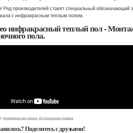
! Ряд производителей ставят специальный обозначающий з
иала с инфракрасным теплым полом.
ео инфракрасный теплый пол - Монтаж
ночного пола.
и:
Инфракрасная пленка
,
Историческая справка
авилось? Поделитесь с друзьями!