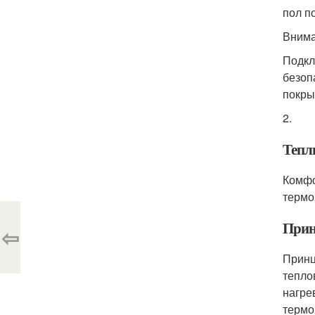
пол п
Внима
Подкл
безоп
покры
2.
Тепл
Комфо
термо
Прин
⇦
Принц
тепло
нагре
термо