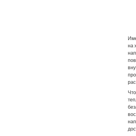
Име
на 
нап
пов
вну
про
рас
Что
теп
без
вос
нап
дос