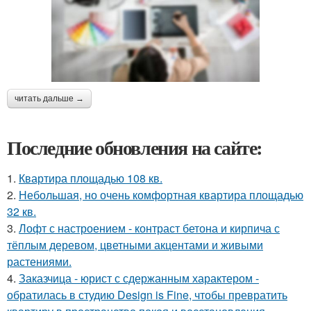
читать дальше →
Последние обновления на сайте:
1.
Квартира площадью 108 кв.
2.
Небольшая, но очень комфортная квартира площадью
32 кв.
3.
Лофт с настроением - контраст бетона и кирпича с
тёплым деревом, цветными акцентами и живыми
растениями.
4.
Заказчица - юрист с сдержанным характером -
обратилась в студию Design is Fine, чтобы превратить