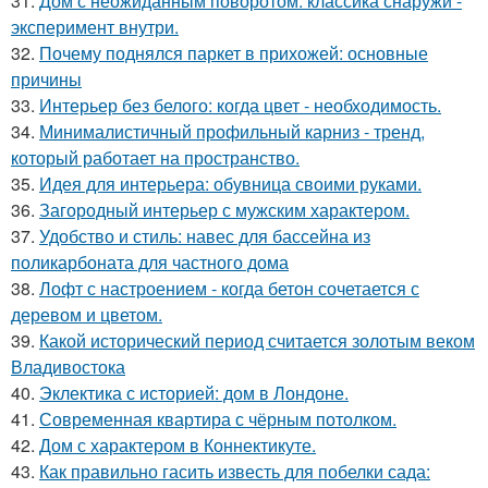
31.
Дом с неожиданным поворотом: классика снаружи -
эксперимент внутри.
32.
Почему поднялся паркет в прихожей: основные
причины
33.
Интерьер без белого: когда цвет - необходимость.
34.
Минималистичный профильный карниз - тренд,
который работает на пространство.
35.
Идея для интерьера: обувница своими руками.
36.
Загородный интерьер с мужским характером.
37.
Удобство и стиль: навес для бассейна из
поликарбоната для частного дома
38.
Лофт с настроением - когда бетон сочетается с
деревом и цветом.
39.
Какой исторический период считается золотым веком
Владивостока
40.
Эклектика с историей: дом в Лондоне.
41.
Современная квартира с чёрным потолком.
42.
Дом с характером в Коннектикуте.
43.
Как правильно гасить известь для побелки сада: