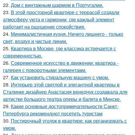
22.
Дом с винтажным шармом в Португалии.
23.
В этой просторной квартире с террасой создали
атмосферу уюта и гармонии, где каждый элемент
работает на ощущение спокойствия.
24.
Минималистичная кухня. Ничего лишнего - только
свет, воздух и чистые линии.
25.
Квартира в Москве, где классика встречается с
современностью.
26.
Современное искусство в движении: квартира -
галерея с поворотными элементами.
27.
Как установить стиральную машину с умом.
28.
Интерьер этой светлой и элегантной квартиры в
Сталинке дизайнер Анастасия венедчук создавала для
артистки большого театра оперы и балета в Минске.
29.
Какие основные достопримечательности Санкт-
Петербурга рекомендуют посетить туристам
30.
Постирочный уголок в квартире: как организовать с
умом.