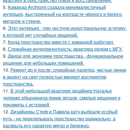
квартиру в пространство покоя и восстановления.
5.
Команда Archjoint создала минималистичный
интерьер, выстроенный на контрасте чёрного и белого,
металле и стекле.
6.
Этот интерьер - про честную индустриальную эстетику,
в которой нет случайных решений.
7.
Когда пространство вместе с командой работает.
8.
Спокойная интеллигентность: квартира рядом с МГУ.
9.
Двери для экономии пространства - функциональное
решение для небольших помещений.
10.
Ремонт до и после: спокойная палитра, чистые линии
и акцент на свет полностью меняют восприятие
пространства.
11.
В этой небольшой квартире дизайнер Наталья
чопенко объединила яркие детали, смелые решения и
предметы с историей.
12.
Дизайнеры Стеф и Памела катч выбрали особый
путь - не переделывать пространство радикально, а
раскрыть его характер мягко и бережно.