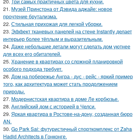
20.
Три самых практичных цвета для кухни.
21.
Музей Принстона от Дэвида аджайе: новое
прочтение брутализма.
22.
Стильная прихожая для легкой уборки.
23.
Эффект тканевых панелей на стене Instantly делает
интерьер более тёплым и выразительным.
24.
Даже небольшие детали могут сделать дом уютнее
для всех его обитателей.
25.
Хранение в квартирах со сложной планировкой
особого подхода требует.
26.
Дом на побережье Ангра - дус - рейс - яркий пример
того, как архитектура может стать продолжением
природы.
27.
Модернистская квартира в доме Ле корбюзье.
28.
Английский дом с историей в Челси.
29.
Яркая квартира в Ростове-на-дону, созданная бюро
AN.
30.
Go Park Sai: футуристичный спорткомплекс от Zaha
Hadid Architects в Гонконге.