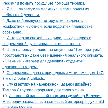
Режим" и помыть посуду без помощи техники.
3.
Я вышла замуж за москвича, а сама родом из
небольшой деревни.
4.
Даже небольшую квартиру можно сделать
комфортной и уютной, если подойти к планировке
осознанно.
5.
Интерьер на спокойных природных фактурах и
современной функциональности выстроен.
6.
Цвет напрямую влияет на ощущение "Температуры"
пространства - даже без изменения реального климата.
7.
Нежный интерьер для девушки - студентки
вдохновлён морем.
8.
Современная дача с природными мотивами: дом 147,
3 м от Zrobim Architects.
9.
Эту квартиру на набережной Казанки дизайнер
Тамара Стругова оформила для своего сына.
10.
Из типовой панельной квартиры дизайнер Валерия
Макаревич создала выразительный интерьер в духе mid
- Century Modern.