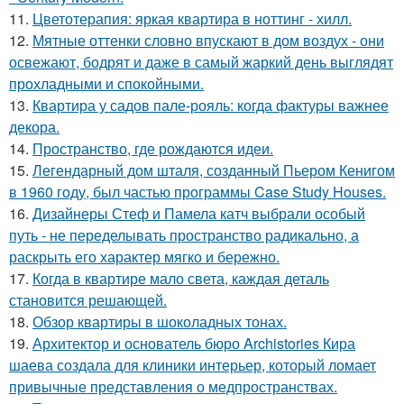
11.
Цветотерапия: яркая квартира в ноттинг - хилл.
12.
Мятные оттенки словно впускают в дом воздух - они
освежают, бодрят и даже в самый жаркий день выглядят
прохладными и спокойными.
13.
Квартира у садов пале-рояль: когда фактуры важнее
декора.
14.
Пространство, где рождаются идеи.
15.
Легендарный дом шталя, созданный Пьером Кенигом
в 1960 году, был частью программы Case Study Houses.
16.
Дизайнеры Стеф и Памела катч выбрали особый
путь - не переделывать пространство радикально, а
раскрыть его характер мягко и бережно.
17.
Когда в квартире мало света, каждая деталь
становится решающей.
18.
Обзор квартиры в шоколадных тонах.
19.
Архитектор и основатель бюро Archistories Кира
шаева создала для клиники интерьер, который ломает
привычные представления о медпространствах.