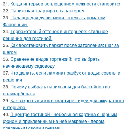
31.
Когда интерьер воплощением нежности становится.
32.
Парижская квартира с характером.
33.
Палаццо для души: мини - отель с ароматом
Флоренции.
34.
Терракотовый оттенок в интерьере: стильное
решение для гостиной.
35.
Как восстановить паркет после затопления: шаг за
шагом
36.
Сравнение видов гортензий: что выбрать
начинающему садоводу
37.
Что делать, если ламинат разбух от воды: советы и
решения
38.
Почему выбрать павильоны для бассейнов из
поликарбоната
39.
Как закрыть щиток в квартире - идеи для аккуратного
интерьера.
40.
В центре гостиной - небольшая картина с чёрным
фоном и приклеенным на неё макраме - пером,
сделанным своими руками.