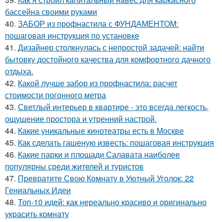
бассейна своими руками
40.
ЗАБОР из профнастила с ФУНДАМЕНТОМ:
пошаговая инструкция по установке
41.
Дизайнер столкнулась с непростой задачей: найти
бытовку достойного качества для комфортного дачного
отдыха.
42.
Какой лучше забор из профнастила: расчет
стоимости погонного метра
43.
Светлый интерьер в квартире - это всегда легкость,
ощущение простора и утренний настрой.
44.
Какие уникальные кинотеатры есть в Москве
45.
Как сделать гашеную известь: пошаговая инструкция
46.
Какие парки и площади Салавата наиболее
популярны среди жителей и туристов
47.
Превратите Свою Комнату в Уютный Уголок: 22
Гениальных Идеи
48.
Топ-10 идей: как нереально красиво и оригинально
украсить комнату