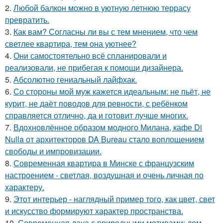
2.
Любой балкон можно в уютную летнюю террасу
превратить.
3.
Как вам? Согласны ли вы с тем мнением, что чем
светлее квартира, тем она уютнее?
4.
Они самостоятельно всё спланировали и
реализовали, не прибегая к помощи дизайнера.
5.
Абсолютно гениальный лайфхак.
6.
Со стороны мой муж кажется идеальным: не пьёт, не
курит, не даёт поводов для ревности, с ребёнком
справляется отлично, да и готовит лучше многих.
7.
Вдохновлённое образом модного Милана, кафе Di
Nulla от архитекторов DA Bureau стало воплощением
свободы и импровизации.
8.
Современная квартира в Минске с французским
настроением - светлая, воздушная и очень личная по
характеру.
9.
Этот интерьер - наглядный пример того, как цвет, свет
и искусство формируют характер пространства.
10.
Современная дача с природными мотивами: дом