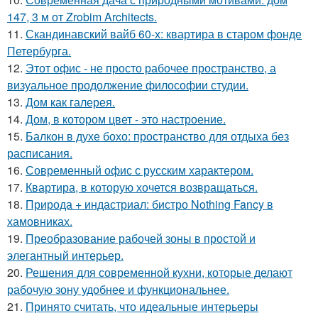
147, 3 м от Zrobim Architects.
11.
Скандинавский вайб 60-х: квартира в старом фонде
Петербурга.
12.
Этот офис - не просто рабочее пространство, а
визуальное продолжение философии студии.
13.
Дом как галерея.
14.
Дом, в котором цвет - это настроение.
15.
Балкон в духе бохо: пространство для отдыха без
расписания.
16.
Современный офис с русским характером.
17.
Квартира, в которую хочется возвращаться.
18.
Природа + индастриал: бистро Nothing Fancy в
хамовниках.
19.
Преобразование рабочей зоны в простой и
элегантный интерьер.
20.
Решения для современной кухни, которые делают
рабочую зону удобнее и функциональнее.
21.
Принято считать, что идеальные интерьеры