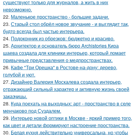
существуют только для журналов, а жить в них
невозможно.
22.
Маленькое пространство - большие задачи.
23.
Старый стол обрёл новое звучание - и выглядит так,
будто всегда был частью интерьера.
24.
Подоконник из обрезков: бюджетно и красиво.
25.
Архитектор и основатель бюро Archistories Кира
шаева создала для клиники интерьер, который ломает
привычные представления о медпространствах.
26.
Кафе "Три Орешка" в Ростове-на-дону: дерево,
голубой и уют.
27.
Дизайнер Валерия Москалева создала интерьер,
отражающий сильный характер и активную жизнь своей
заказчицы.
28.
Куда поехать на выходных: арт - пространство в селе
менчаково под Суздалем.
29.
Интерьер новой оптики в Москве - яркий пример того,
как цвет и детали формируют настроение пространства.
30.
Белая кухня действительно универсальна, но чтобы