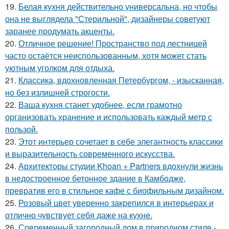
19.
Белая кухня действительно универсальна, но чтобы
она не выглядела "Стерильной", дизайнеры советуют
заранее продумать акценты.
20.
Отличное решение! Пространство под лестницей
часто остаётся неиспользованным, хотя может стать
уютным уголком для отдыха.
21.
Классика, вдохновленная Петербургом, - изысканная,
но без излишней строгости.
22.
Ваша кухня станет удобнее, если грамотно
организовать хранение и использовать каждый метр с
пользой.
23.
Этот интерьер сочетает в себе элегантность классики
и выразительность современного искусства.
24.
Архитекторы студии Khoan + Partners вдохнули жизнь
в недостроенное бетонное здание в Камбодже,
превратив его в стильное кафе с биофильным дизайном.
25.
Розовый цвет уверенно закрепился в интерьерах и
отлично чувствует себя даже на кухне.
26.
Современный загородный дом в природном стиле -