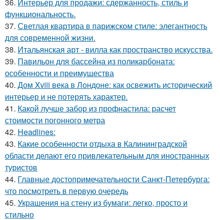
36.
Интерьер для продажи: сдержанность, стиль и
функциональность.
37.
Светлая квартира в парижском стиле: элегантность
для современной жизни.
38.
Итальянская арт - вилла как пространство искусства.
39.
Павильон для бассейна из поликарбоната:
особенности и преимущества
40.
Дом Xviii века в Лондоне: как освежить исторический
интерьер и не потерять характер.
41.
Какой лучше забор из профнастила: расчет
стоимости погонного метра
42.
Headlines:
43.
Какие особенности отдыха в Калининградской
области делают его привлекательным для иностранных
туристов
44.
Главные достопримечательности Санкт-Петербурга:
что посмотреть в первую очередь
45.
Украшения на стену из бумаги: легко, просто и
стильно