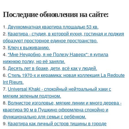
Последние обновления на сайте:
1.
Двухкомнатная квартира площадью 53 кв.
2.
Квартира - студия, в которой кухня, гостиная и лоджия
образуют просторное единое пространство.
3.
Ключ к выживанию.
4.
"Мне Неудобно, я не Полезу Наверх": я купила
нижнюю полку, но её заняли.
5.
Десять лет в браке, дети, всё как у людей.
6.
Стиль 1970-х и керамика: новая коллекция La Redoute
Int Rieurs.
7.
Universal Khaki - спокойный нейтральный хаки с
мягким зеленым подтоном.
8.
Волнистое изголовье, мягкие линии и много дерева -
квартира 90 м в Пушкино оформлена спокойно и
функционально для семьи с ребёнком.
9.
Квартира как личный остров тишины в городе