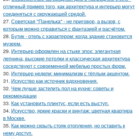
отличный пример того, как архитектура и интерьер могут
соединяться с окружающей средой.
27.
Советская "Панелька" - не приговор, а вызов, с
которым можно справиться с фантазией и расчётом.
28.
Бутик - отель с характером: когда здание становится
музеем.
29.
Интерьер оформлен на стыке эпох: элегантная
лепнина, высокие потолки и классическая архитектура
соседствуют с современной мебелью простых форм.
30.
Интерьер недели: минимализм с тёплым акцентом.
31.
Искусство как источник вдохновения.
32.
Чем лучше застелить пол на кухне: советы и
рекомендации
33.
Как установить плинтус, если есть выступ.
34.
Искусство, яркие краски и винтаж: цветная квартира
в Москве.
35.
Как можно скрыть стояк отопления, но оставить к
нему доступ.