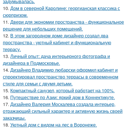
задумывалась.
10.
Дом в северной Каролине: георгианская классика с
сюрпризом.
11.
Двери для экономии пространства - функциональное
решение для небольших помещений.
12.
В этом загородном доме дизайнер создал два
пространства - уютный кабинет и функциональную
террасу.
13.
Личный опыт: дача интерьерного фотографа и
дизайнера в Подмосковье.
14.
Дизайнер Владимир любарски оформил кабинет и
спроектировал пространство террасы в современном
стиле для семьи с двумя детьми.
15.
Компактный санузел, который работает на 100%.
16.
Путешествие по Азии: яркий дом в Коннектикуте.
17.
Дизайнер Валерия Москалева создала интерьер,
отражающий сильный характер и активную жизнь своей
заказчицы.
18.
Уютный дом с видом на лес в Воронеже.