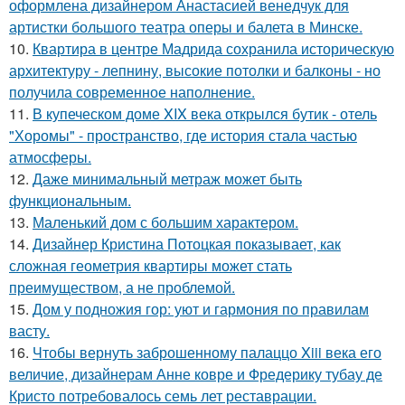
оформлена дизайнером Анастасией венедчук для
артистки большого театра оперы и балета в Минске.
10.
Квартира в центре Мадрида сохранила историческую
архитектуру - лепнину, высокие потолки и балконы - но
получила современное наполнение.
11.
В купеческом доме XIX века открылся бутик - отель
"Хоромы" - пространство, где история стала частью
атмосферы.
12.
Даже минимальный метраж может быть
функциональным.
13.
Маленький дом с большим характером.
14.
Дизайнер Кристина Потоцкая показывает, как
сложная геометрия квартиры может стать
преимуществом, а не проблемой.
15.
Дом у подножия гор: уют и гармония по правилам
васту.
16.
Чтобы вернуть заброшенному палаццо Xiii века его
величие, дизайнерам Анне ковре и Фредерику тубау де
Кристо потребовалось семь лет реставрации.