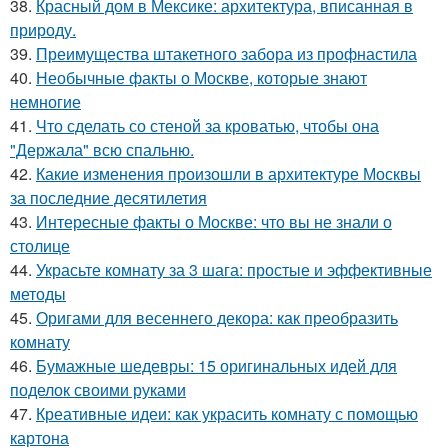
38.
Красный дом в Мексике: архитектура, вписанная в
природу.
39.
Преимущества штакетного забора из профнастила
40.
Необычные факты о Москве, которые знают
немногие
41.
Что сделать со стеной за кроватью, чтобы она
"Держала" всю спальню.
42.
Какие изменения произошли в архитектуре Москвы
за последние десятилетия
43.
Интересные факты о Москве: что вы не знали о
столице
44.
Украсьте комнату за 3 шага: простые и эффективные
методы
45.
Оригами для весеннего декора: как преобразить
комнату
46.
Бумажные шедевры: 15 оригинальных идей для
поделок своими руками
47.
Креативные идеи: как украсить комнату с помощью
картона