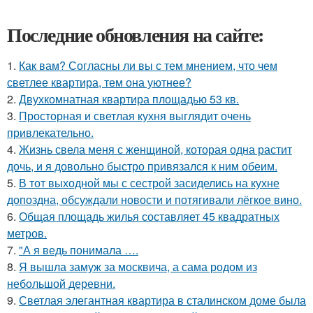
Последние обновления на сайте:
1.
Как вам? Согласны ли вы с тем мнением, что чем
светлее квартира, тем она уютнее?
2.
Двухкомнатная квартира площадью 53 кв.
3.
Просторная и светлая кухня выглядит очень
привлекательно.
4.
Жизнь свела меня с женщиной, которая одна растит
дочь, и я довольно быстро привязался к ним обеим.
5.
В тот выходной мы с сестрой засиделись на кухне
допоздна, обсуждали новости и потягивали лёгкое вино.
6.
Общая площадь жилья составляет 45 квадратных
метров.
7.
"А я ведь понимала ….
8.
Я вышла замуж за москвича, а сама родом из
небольшой деревни.
9.
Светлая элегантная квартира в сталинском доме была