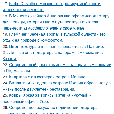
17.
Кафе Di Nulla в Москве: контролируемый хаос и
итальянская легкость.
18.
В Минске дизайнер Анна римша оформила квартиру
для певицы, которая много путешествует и хотела
перенести атмосферу отелей в свое жилье.
19.
Глэмпинг "Зелёная Тропа" в тульской области - это
отдых на природе с комфортом.
20.
Цвет, текстура и пышная зелень: отель в Паттайе.
21.
Личный опыт: квартира с панорамными окнами в
Казани.
22.
Современный дом с камином и панорамными окнами
в Подмосковье.
23.
Квартира с атмосферой ретро в Милане.
24.
Вилла 1960-х годов на острове Икария обрела новую
жизнь после двухлетней реставрации.
25.
Ковры, яркая живопись и этника - уютный и
необычный офис в Уфе.
26.
Современное искусство в движении: квартира -
галерея с поворотными элементами.