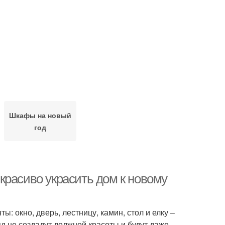
Шкафы на новый
год
к красиво украсить дом к новому
 окно, дверь, лестницу, камин, стол и елку –
 не создадут должной красоты и будут даже