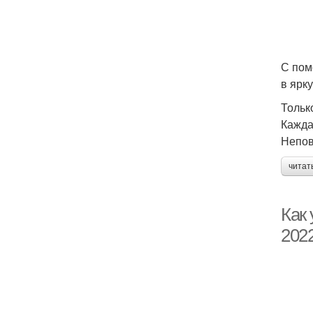
С пом
в ярк
Тольк
Кажда
Непов
читат
Как 
202