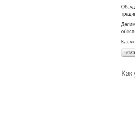
Обсуд
тради
Делим
обесп
Как у
читат
Как 