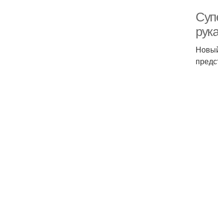
Суп
рука
Новый
предс