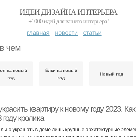
ИДЕИ ДИЗАЙНА ИНТЕРЬЕРА
+1000 идей для вашего интерьера!
главная
новости
статьи
 в чем
ол на новый
Ёлки на новый
Новый год
год
год
украсить квартиру к новому году 2023. Ка
 году кролика
льно украшать в доме лишь крупные архитектурные элементы:
Излишества, нагромождение мишуры и игрушек везде подряд