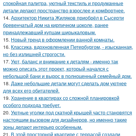
спокойная палитра, уютный текстиль и продуманные
детали делают пространство взрослее и комфортнее.
14.
Архитектор Никита Жиляков приобрёл в Сысерти
бревенчатый дом на кирпичном цоколе, ранее
принадлежавший купцам ширыкаловым.
15.
Новый тренд в оформлении ванной комнаты.
16.
Классика, вдохновленная Петербургом, - изысканная,
но без излишней строгости.
17.
Уют, баланс и внимание к деталям - именно так
можно описать этот проект, который начался с
небольшой бани и вырос в полноценный семейный дом.
18.
Даже небольшие детали могут сделать дом уютнее
для всех его обитателей.
19.
Хранение в квартирах со сложной планировкой
особого подхода требует.
20.
Уютные уголки под скатной крышей часто становятся
настоящим вызовом для дизайнеров, но именно такие
зоны делают интерьер особенным.
21.
В этой просторной квартире с террасой создали