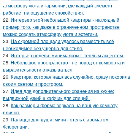
атмосферу уюта и гармонии, где каждый элемент
работает на ощущение спокойствия.
22.
Интерьер этой небольшой квартиры - наглядный
пример того, как даже в ограниченном пространстве
можно создать атмосферу уюта и эстетики.
23.
На скромной площади удалось разместить всё
необходимое без ущерба для стиля.
24.
Интерьер недели: минимализм с тёплым акцентом.
25.
Небольшое пространство - не повод от комфорта и
выразительности отказываться.
26.
Квартира, которая нашлась случайно, сразу покорила
своим светом и простором.
27.
Идея для дополнительного хранения на кухне:
выдвижной узкий шкафчик для специй.
28.
Как размер и форма зеркала на ванную комнату
влияют.
29.
Палаццо для души: мини - отель с ароматом
Флоренции.