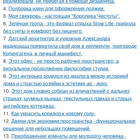
реализовали, не прибегая к помощи дизайнера.
4.
Подборка идеи для оформления лоджии.
5.
Моя свекровь - настоящая "Королева Чистоты".
6.
Зелёная тропа - это формат отдыха Slow Life: природа
без суеты и комфорт без лишнего.
7.
Датский архитектор и художник Александра
мадирацца превратила свой дом в хеллерупе, пригороде
Копенгагена, в личный манифест.
8.
Этот офис - не просто рабочее пространство, а
визуальное продолжение философии студии.
9.
Этот интерьер родился из диалога между историей
дома и страстью хозяйки к эстетике ар - деко.
10.
Этот дом словно собран из впечатлений о дальних
странах, шумных рынках, текстильных лавках и старых
английских коттеджах.
11.
Как украсить коридор к новому году.
12.
Двери для экономии пространства - функциональное
решение для небольших помещений.
13.
Преображение комнаты для молодого человека -