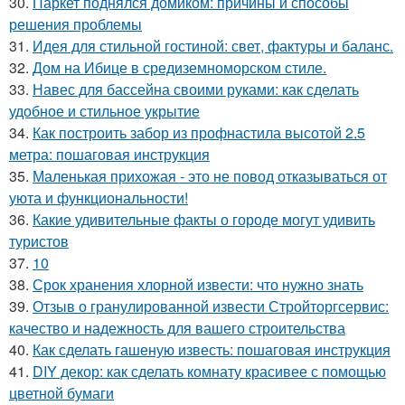
30.
Паркет поднялся домиком: причины и способы
решения проблемы
31.
Идея для стильной гостиной: свет, фактуры и баланс.
32.
Дом на Ибице в средиземноморском стиле.
33.
Навес для бассейна своими руками: как сделать
удобное и стильное укрытие
34.
Как построить забор из профнастила высотой 2.5
метра: пошаговая инструкция
35.
Маленькая прихожая - это не повод отказываться от
уюта и функциональности!
36.
Какие удивительные факты о городе могут удивить
туристов
37.
10
38.
Срок хранения хлорной извести: что нужно знать
39.
Отзыв о гранулированной извести Стройторгсервис:
качество и надежность для вашего строительства
40.
Как сделать гашеную известь: пошаговая инструкция
41.
DIY декор: как сделать комнату красивее с помощью
цветной бумаги