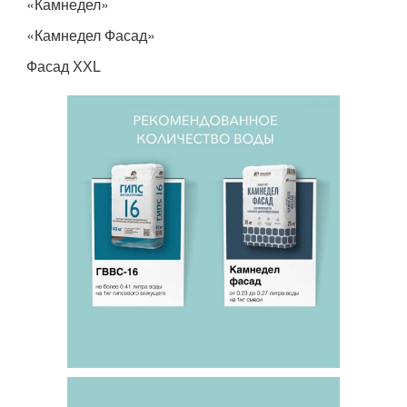
«Камнедел»
«Камнедел Фасад»
Фасад ХХL