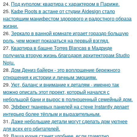
24.
Под куполом: квартира с характером в Париже.
25.
Кафе Roots в астане от студии Aidesign стало
настоящим манифестом здорового и радостного образа
жизни.
26.
Зеркало в ванной комнате играет гораздо большую
роль, чем может показаться на первый взгляд.
27.
Квартира в башне Torres Blancas в Мадриде
получила вторую жизнь благодаря архитекторам Studio
Noju.
28.
Дом Дениз байерн - это воплощение бережного
отношения к истории и личным эмоциям.
29.
Уют, баланс и внимание к деталям - именно так
можно описать этот проект, который начался с
небольшой бани и вырос в полноценный семейный дом.
30.
Эффект тканевых панелей на стене Instantly делает
интерьер более тёплым и выразительным.
31.
Даже небольшие детали могут сделать дом уютнее
для всех его обитателей.
32.
Ваша кухня станет удобнее, если грамотно