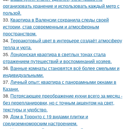
организовать хранение и использовать каждый метр с
пользой.
33.
Квартира в Валенсии сохранила следы своей
истории, став современным и атмосферным
пространством.
34.
Терракотовый цвет в интерьере создаёт атмосферу
тепла и уюта.
35.
Лондонская квартира в светлых тонах стала
отражением путешествий и воспоминаний хозяев.
36.
Ванные комнаты становятся всё более смелыми и
индивидуальными.
37.
Личный опыт: квартира с панорамными окнами в
Казани.
38.
Потрясающее преображение кухни всего за месяц -
без перепланировки, но с точным акцентом на свет,
текстуры и удобство.
39.
Дом в Торонто с 19 видами плитки и
средиземноморским настроением.