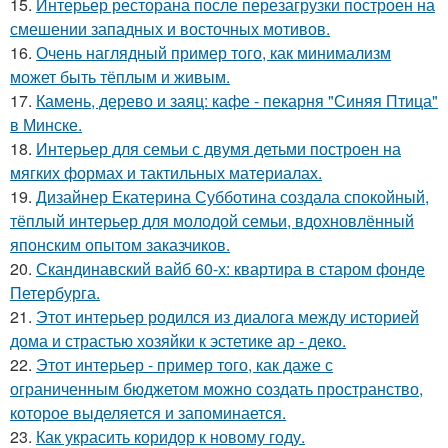
15.
Интерьер ресторана после перезагрузки построен на
смешении западных и восточных мотивов.
16.
Очень наглядный пример того, как минимализм
может быть тёплым и живым.
17.
Камень, дерево и заяц: кафе - пекарня "Синяя Птица"
в Минске.
18.
Интерьер для семьи с двумя детьми построен на
мягких формах и тактильных материалах.
19.
Дизайнер Екатерина Субботина создала спокойный,
тёплый интерьер для молодой семьи, вдохновлённый
японским опытом заказчиков.
20.
Скандинавский вайб 60-х: квартира в старом фонде
Петербурга.
21.
Этот интерьер родился из диалога между историей
дома и страстью хозяйки к эстетике ар - деко.
22.
Этот интерьер - пример того, как даже с
ограниченным бюджетом можно создать пространство,
которое выделяется и запоминается.
23.
Как украсить коридор к новому году.