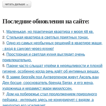
читать дальше →
Последние обновления на сайте:
1.
Маленькая, но практичная квартира у моря 48 кв.
2.
Стильная квартира в светлых приятных тонах.
3.
Одно из самых необычных решений в квартире маши,
- вход в санузел через кухню!
4.
Просторная и светлая кухня выглядит очень
привлекательно.
5.
Парни часто слышат упрёки в неряшливости и плохой
гигиене, особенно когда речь идёт об интимных вещах.
6.
В замке бергейк под Антверпеном живут Аксель ван
Ден босше, сооснователь бренда Serax, и его жена,
художница и керамист мари михилссен.
7.
Дом на побережье стал продолжением природного
пейзажа - интерьер здесь не конкурирует с видом, а
аккуратно его усиливает.