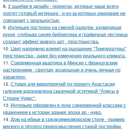
8.
3 ошибки в дизайн - проектах, которые чаще всего
портят готовый интерьер - и из-за которых ожидание не
совпадает с реальностью.
9.
Интерьер построен на смелой палитре: изумрудная
кухня, глубокая синяя библиотека и графичная лестница
создают эффект живого арт - пространства.
10.
Цвет напрямую влияет на ощущение "Температуры"
пространства - даже без изменения реального климата.
11.
Современная квартира в Минске с французским
настроением - светлая, воздушная и очень личная по
характеру.
12.
Студия для мероприятий по проекту Анастасия
галезник вдохновлена сказочной эстетикой "Алисы в
Стране Чудес".
13.
Интерьер оформлен в духе современной классики с
уважением к истории здания эпохи ар - нуво.
14.
Дом на ибице в средиземноморском стиле - пример
мягкого и тёплого переосмысления старой постройки.