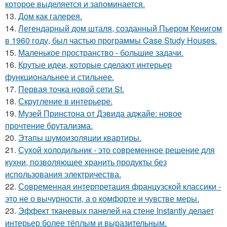
которое выделяется и запоминается.
13.
Дом как галерея.
14.
Легендарный дом шталя, созданный Пьером Кенигом
в 1960 году, был частью программы Case Study Houses.
15.
Маленькое пространство - большие задачи.
16.
Крутые идеи, которые сделают интерьер
функциональнее и стильнее.
17.
Первая точка новой сети St.
18.
Скругление в интерьере.
19.
Музей Принстона от Дэвида аджайе: новое
прочтение брутализма.
20.
Этапы шумоизоляции квартиры.
21.
Сухой холодильник - это современное решение для
кухни, позволяющее хранить продукты без
использования электричества.
22.
Современная интерпретация французской классики -
это не о вычурности, а о комфорте и чувстве меры.
23.
Эффект тканевых панелей на стене Instantly делает
интерьер более тёплым и выразительным.