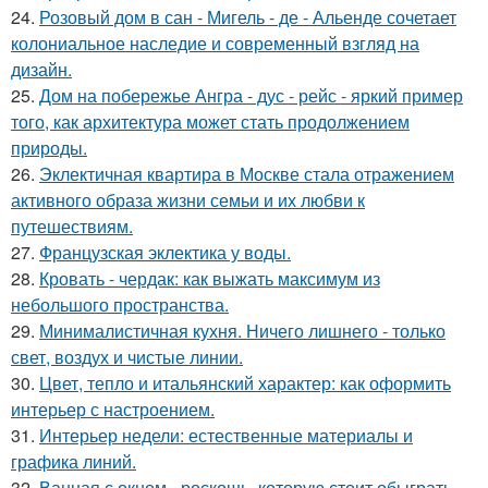
24.
Розовый дом в сан - Мигель - де - Альенде сочетает
колониальное наследие и современный взгляд на
дизайн.
25.
Дом на побережье Ангра - дус - рейс - яркий пример
того, как архитектура может стать продолжением
природы.
26.
Эклектичная квартира в Москве стала отражением
активного образа жизни семьи и их любви к
путешествиям.
27.
Французская эклектика у воды.
28.
Кровать - чердак: как выжать максимум из
небольшого пространства.
29.
Минималистичная кухня. Ничего лишнего - только
свет, воздух и чистые линии.
30.
Цвет, тепло и итальянский характер: как оформить
интерьер с настроением.
31.
Интерьер недели: естественные материалы и
графика линий.
32.
Ванная с окном - роскошь, которую стоит обыграть.