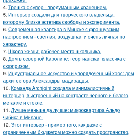
4.
Трешка с супер - продуманным хранением.
5.
Интерьер создали для творческого владельца,
которому близка эстетика свободы и эксперимента.
6.
Современная квартира в Минске с французским
настроением - светлая, воздушная и очень личная по
характеру.
7.
Школа жизни: рабочее место школьника.
8.
Дом в северной Каролине: георгианская классика с
сюрпризом.
9.
Индустриальное искусство и упорядоченный хаос: дом
архитектора Александры мадираццы.
10.
Команда Archjoint создала минималистичный
интерьер, выстроенный на контрасте чёрного и белого,
металле и стекле.
11.
Лучше меньше да лучше: микроквартира Альдо
чибика в Милане.
12.
Этот интерьер - пример того, как даже с
ограниченным бюджетом можно создать пространство,