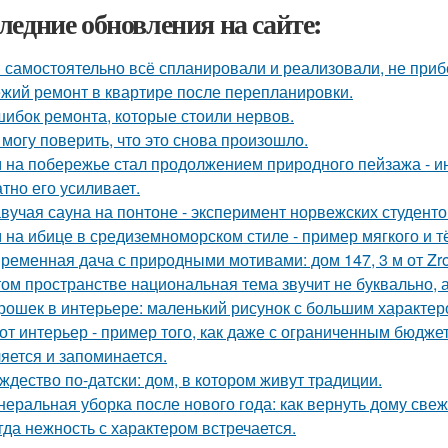
ледние обновления на сайте:
 самостоятельно всё спланировали и реализовали, не приб
жий ремонт в квартире после перепланировки.
шибок ремонта, которые стоили нервов.
 могу поверить, что это снова произошло.
 на побережье стал продолжением природного пейзажа - инт
атно его усиливает.
вучая сауна на понтоне - эксперимент норвежских студенто
 на ибице в средиземноморском стиле - пример мягкого и 
ременная дача с природными мотивами: дом 147, 3 м от Zrob
том пространстве национальная тема звучит не буквально, 
рошек в интерьере: маленький рисунок с большим характер
от интерьер - пример того, как даже с ограниченным бюдже
яется и запоминается.
ждество по-датски: дом, в котором живут традиции.
неральная уборка после нового года: как вернуть дому свеже
гда нежность с характером встречается.