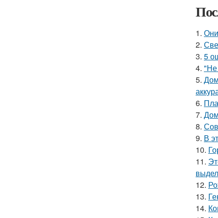
Пос
1.
Они
2.
Све
3.
5 о
4.
"Не
5.
Дом
аккур
6.
Пла
7.
Дом
8.
Сов
9.
В э
10.
Го
11.
Эт
выдел
12.
Ро
13.
Ге
14.
Ко