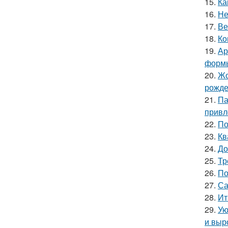
15.
Ка
16.
Не
17.
Ве
18.
Ко
19.
Ар
форм
20.
Жо
рожде
21.
Па
привл
22.
По
23.
Кв
24.
До
25.
Тр
26.
По
27.
Са
28.
Ит
29.
Ую
и выр