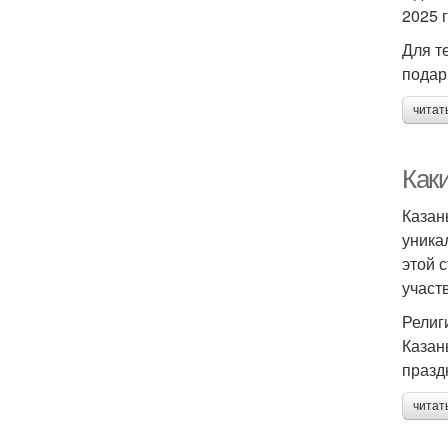
2025 
Для т
подар
читат
Как
Казан
уника
этой 
участ
Религ
Казан
празд
читат