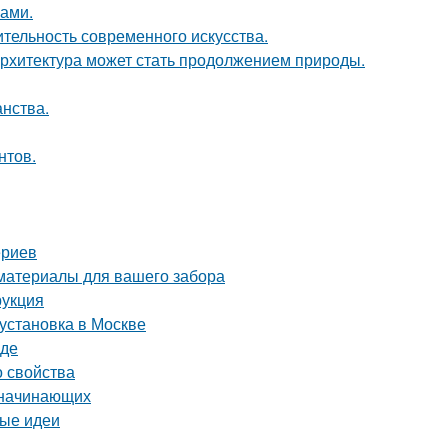
ками.
ительность современного искусства.
к архитектура может стать продолжением природы.
анства.
нтов.
ериев
 материалы для вашего забора
рукция
 установка в Москве
оде
о свойства
я начинающих
вые идеи