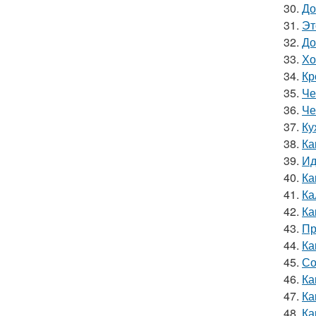
30.
До
31.
Эт
32.
До
33.
Хо
34.
Кр
35.
Че
36.
Че
37.
Ку
38.
Ка
39.
Ид
40.
Ка
41.
Ка
42.
Ка
43.
Пр
44.
Ка
45.
Со
46.
Ка
47.
Ка
48.
Ка