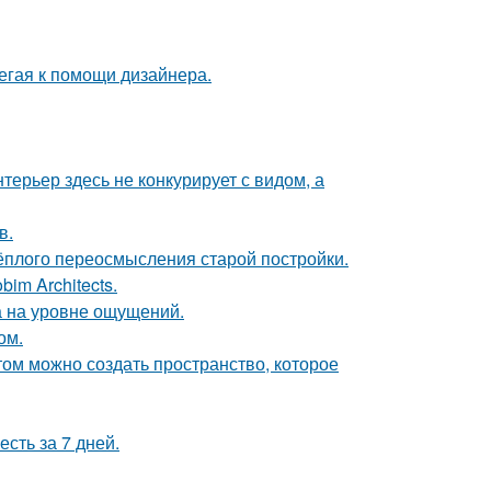
егая к помощи дизайнера.
ерьер здесь не конкурирует с видом, а
в.
тёплого переосмысления старой постройки.
im Architects.
а на уровне ощущений.
ом.
том можно создать пространство, которое
сть за 7 дней.