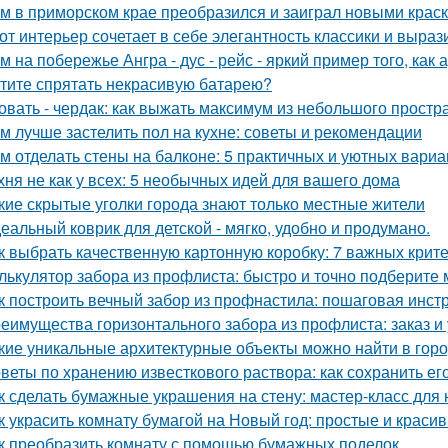
м в приморском крае преобразился и заиграл новыми крас
от интерьер сочетает в себе элегантность классики и выраз
м на побережье Ангра - дус - рейс - яркий пример того, ка
тите спрятать некрасивую батарею?
овать - чердак: как выжать максимум из небольшого простр
м лучше застелить пол на кухне: советы и рекомендации
м отделать стены на балконе: 5 практичных и уютных вариа
хня не как у всех: 5 необычных идей для вашего дома
кие скрытые уголки города знают только местные жители
еальный коврик для детской - мягко, удобно и продумано.
к выбрать качественную картонную коробку: 7 важных крит
лькулятор забора из профлиста: быстро и точно подберите
к построить вечный забор из профнастила: пошаговая инст
еимущества горизонтального забора из профлиста: заказ и
кие уникальные архитектурные объекты можно найти в гор
веты по хранению известкового раствора: как сохранить ег
к сделать бумажные украшения на стену: мастер-класс дл
к украсить комнату бумагой на Новый год: простые и краси
к преобразить комнату с помощью бумажных поделок