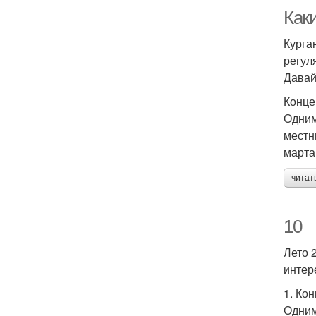
Как
Курга
регул
Давай
Конце
Одним
местн
марта
читат
10
Лето 
интер
1. Ко
Одним