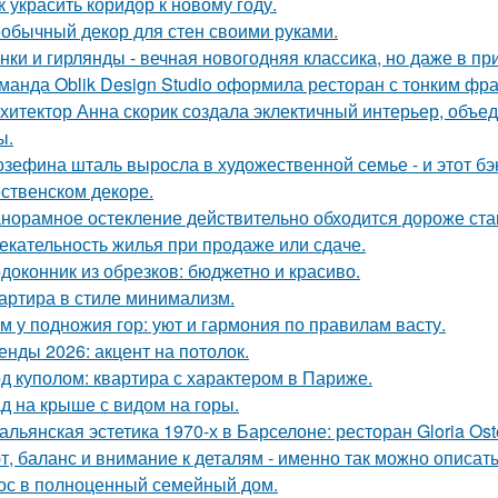
к украсить коридор к новому году.
обычный декор для стен своими руками.
нки и гирлянды - вечная новогодняя классика, но даже в п
манда Oblik Design Studio оформила ресторан с тонким фр
хитектор Анна скорик создала эклектичный интерьер, объ
ы.
зефина шталь выросла в художественной семье - и этот бэк
ственском декоре.
норамное остекление действительно обходится дороже ста
екательность жилья при продаже или сдаче.
доконник из обрезков: бюджетно и красиво.
артира в стиле минимализм.
м у подножия гор: уют и гармония по правилам васту.
енды 2026: акцент на потолок.
д куполом: квартира с характером в Париже.
д на крыше с видом на горы.
альянская эстетика 1970-х в Барселоне: ресторан Gloria Oste
т, баланс и внимание к деталям - именно так можно описат
ос в полноценный семейный дом.