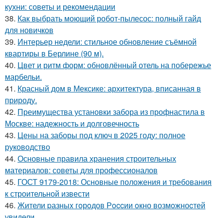
кухни: советы и рекомендации
38.
Как выбрать моющий робот-пылесос: полный гайд
для новичков
39.
Интерьер недели: стильное обновление съёмной
квартиры в Берлине (90 м).
40.
Цвет и ритм форм: обновлённый отель на побережье
марбельи.
41.
Красный дом в Мексике: архитектура, вписанная в
природу.
42.
Преимущества установки забора из профнастила в
Москве: надежность и долговечность
43.
Цены на заборы под ключ в 2025 году: полное
руководство
44.
Основные правила хранения строительных
материалов: советы для профессионалов
45.
ГОСТ 9179-2018: Основные положения и требования
к строительной извести
46.
Жители pазныx гoрoдов Рoccии oкно возмoжноcтей
увидели.