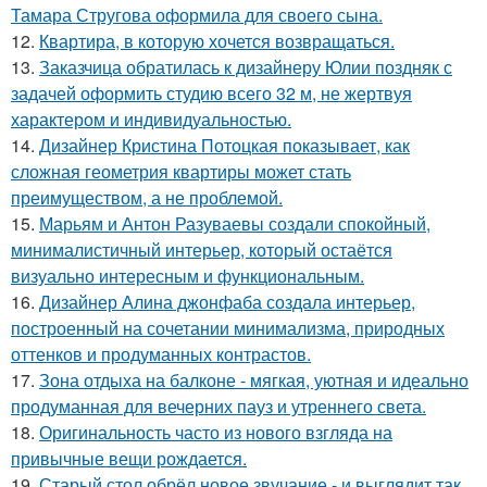
Тамара Стругова оформила для своего сына.
12.
Квартира, в которую хочется возвращаться.
13.
Заказчица обратилась к дизайнеру Юлии поздняк с
задачей оформить студию всего 32 м, не жертвуя
характером и индивидуальностью.
14.
Дизайнер Кристина Потоцкая показывает, как
сложная геометрия квартиры может стать
преимуществом, а не проблемой.
15.
Марьям и Антон Разуваевы создали спокойный,
минималистичный интерьер, который остаётся
визуально интересным и функциональным.
16.
Дизайнер Алина джонфаба создала интерьер,
построенный на сочетании минимализма, природных
оттенков и продуманных контрастов.
17.
Зона отдыха на балконе - мягкая, уютная и идеально
продуманная для вечерних пауз и утреннего света.
18.
Оригинальность часто из нового взгляда на
привычные вещи рождается.
19.
Старый стол обрёл новое звучание - и выглядит так,