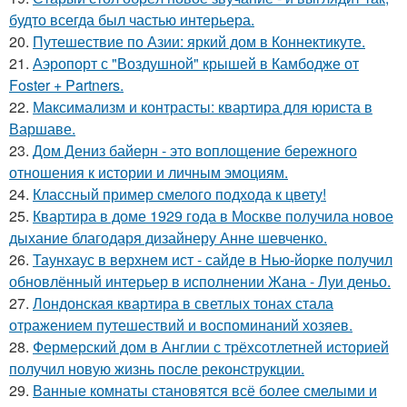
будто всегда был частью интерьера.
20.
Путешествие по Азии: яркий дом в Коннектикуте.
21.
Аэропорт с "Воздушной" крышей в Камбодже от
Foster + Partners.
22.
Максимализм и контрасты: квартира для юриста в
Варшаве.
23.
Дом Дениз байерн - это воплощение бережного
отношения к истории и личным эмоциям.
24.
Классный пример смелого подхода к цвету!
25.
Квартира в доме 1929 года в Москве получила новое
дыхание благодаря дизайнеру Анне шевченко.
26.
Таунхаус в верхнем ист - сайде в Нью-йорке получил
обновлённый интерьер в исполнении Жана - Луи деньо.
27.
Лондонская квартира в светлых тонах стала
отражением путешествий и воспоминаний хозяев.
28.
Фермерский дом в Англии с трёхсотлетней историей
получил новую жизнь после реконструкции.
29.
Ванные комнаты становятся всё более смелыми и