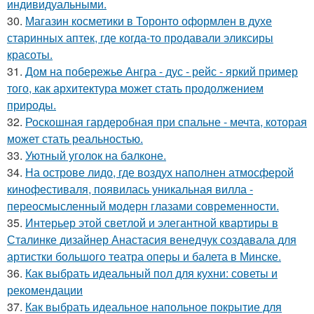
индивидуальными.
30.
Магазин косметики в Торонто оформлен в духе
старинных аптек, где когда-то продавали эликсиры
красоты.
31.
Дом на побережье Ангра - дус - рейс - яркий пример
того, как архитектура может стать продолжением
природы.
32.
Роскошная гардеробная при спальне - мечта, которая
может стать реальностью.
33.
Уютный уголок на балконе.
34.
На острове лидо, где воздух наполнен атмосферой
кинофестиваля, появилась уникальная вилла -
переосмысленный модерн глазами современности.
35.
Интерьер этой светлой и элегантной квартиры в
Сталинке дизайнер Анастасия венедчук создавала для
артистки большого театра оперы и балета в Минске.
36.
Как выбрать идеальный пол для кухни: советы и
рекомендации
37.
Как выбрать идеальное напольное покрытие для