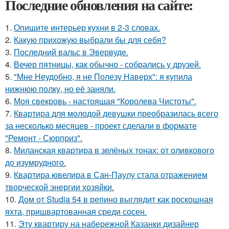
Последние обновления на сайте:
1.
Опишите интерьер кухни в 2-3 словах.
2.
Какую прихожую выбрали бы для себя?
3.
Последний вальс в Эвервуде.
4.
Вечер пятницы, как обычно - собрались у друзей.
5.
"Мне Неудобно, я не Полезу Наверх": я купила
нижнюю полку, но её заняли.
6.
Моя свекровь - настоящая "Королева Чистоты".
7.
Квартира для молодой девушки преобразилась всего
за несколько месяцев - проект сделали в формате
"Ремонт - Сюрприз".
8.
Миланская квартира в зелёных тонах: от оливкового
до изумрудного.
9.
Квартира ювелира в Сан-Паулу стала отражением
творческой энергии хозяйки.
10.
Дом от Studia 54 в репино выглядит как роскошная
яхта, пришвартованная среди сосен.
11.
Эту квартиру на набережной Казанки дизайнер