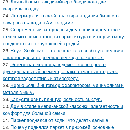
23.
Личный опыт: как дизайнер объединила две
квартиры в одну.
24.
Интерьер с историей: квартира в здании бывшего
сахарного завода в Амстердаме.
25.
Современный загородный дом в природном стиле -
отличный пример того, как архитектура и интерьер могут
соединяться с окружающей средой.
26.
Royal Scotsman - это не просто способ путешествия,
а настоящая интерьерная легенда на колёсах.
27.
Эстетичная лестница в доме - это не просто
функциональный элемент, а важная часть интерьера,
которая задаёт стиль и атмосферу.
28.
Чёрно-белый интерьер с характером: минимализм и
металл в 65 м.
29.
Как установить плинтус, если есть выступ.
30.
Дом в стиле американской классики: элегантность и
комфорт для большой семьи.
31.
Паркет поднялся от воды: что делать дальше
32.
Почему поднялся паркет в прихожей: основные