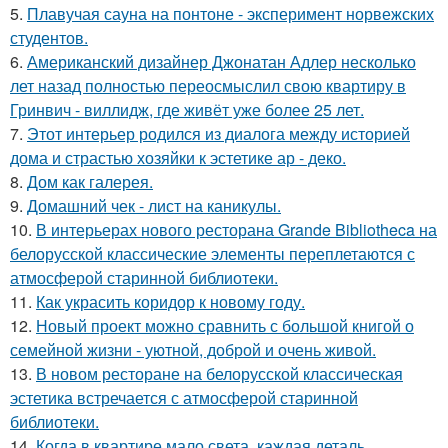
5.
Плавучая сауна на понтоне - эксперимент норвежских
студентов.
6.
Американский дизайнер Джонатан Адлер несколько
лет назад полностью переосмыслил свою квартиру в
Гринвич - виллидж, где живёт уже более 25 лет.
7.
Этот интерьер родился из диалога между историей
дома и страстью хозяйки к эстетике ар - деко.
8.
Дом как галерея.
9.
Домашний чек - лист на каникулы.
10.
В интерьерах нового ресторана Grande Bibliotheca на
белорусской классические элементы переплетаются с
атмосферой старинной библиотеки.
11.
Как украсить коридор к новому году.
12.
Новый проект можно сравнить с большой книгой о
семейной жизни - уютной, доброй и очень живой.
13.
В новом ресторане на белорусской классическая
эстетика встречается с атмосферой старинной
библиотеки.
14.
Когда в квартире мало света, каждая деталь