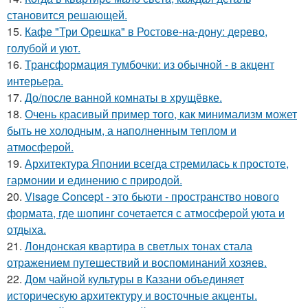
становится решающей.
15.
Кафе "Три Орешка" в Ростове-на-дону: дерево,
голубой и уют.
16.
Трансформация тумбочки: из обычной - в акцент
интерьера.
17.
До/после ванной комнаты в хрущёвке.
18.
Очень красивый пример того, как минимализм может
быть не холодным, а наполненным теплом и
атмосферой.
19.
Архитектура Японии всегда стремилась к простоте,
гармонии и единению с природой.
20.
Visage Concept - это бьюти - пространство нового
формата, где шопинг сочетается с атмосферой уюта и
отдыха.
21.
Лондонская квартира в светлых тонах стала
отражением путешествий и воспоминаний хозяев.
22.
Дом чайной культуры в Казани объединяет
историческую архитектуру и восточные акценты.