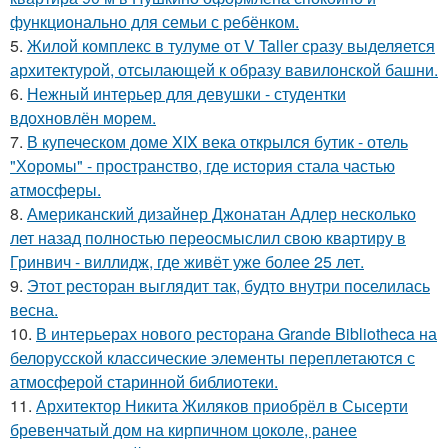
функционально для семьи с ребёнком.
5.
Жилой комплекс в тулуме от V Taller сразу выделяется
архитектурой, отсылающей к образу вавилонской башни.
6.
Нежный интерьер для девушки - студентки
вдохновлён морем.
7.
В купеческом доме XIX века открылся бутик - отель
"Хоромы" - пространство, где история стала частью
атмосферы.
8.
Американский дизайнер Джонатан Адлер несколько
лет назад полностью переосмыслил свою квартиру в
Гринвич - виллидж, где живёт уже более 25 лет.
9.
Этот ресторан выглядит так, будто внутри поселилась
весна.
10.
В интерьерах нового ресторана Grande Bibliotheca на
белорусской классические элементы переплетаются с
атмосферой старинной библиотеки.
11.
Архитектор Никита Жиляков приобрёл в Сысерти
бревенчатый дом на кирпичном цоколе, ранее