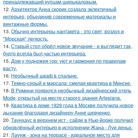
принадлежавший купцам ширыкаловым.
12.
Архитектор Анна скорик создала эклектичный
интерьер, объединив современные материалы и
винтажные формы.
13.
Обычно интерьеры нантакета - это свет, воздух и
"Морская" легкость.
14.
Старый стол обрёл новое звучание - и выглядит так,
будто всегда был частью интерьера.
15.
Дом у подножия гор: уют и гармония по правилам
васту.
16.
Необычный шкаф в спальне.
17.
Темно-серый и марсала: смелая квартира в Минске.
18.
В Римини появился необычный дизайнерский отель
Mode, открытый на месте старого здания Arlesiana.
19.
Квартира в доме 1929 года в Москве получила новое
дыхание благодаря дизайнеру Анне шевченко.
20.
Таунхаус в верхнем ист - сайде в Нью-йорке получил
обновлённый интерьер в исполнении Жана - Луи деньо.
21.
Лаунж - зона на террасе - идеальное место для