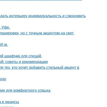
ридать интерьеру индивидуальность и сэкономить
в Уфе.
анировки, но с точным акцентом на свет,
65 м.
ий шкафчик для специй.
ой: советы и рекомендации
 тех, кто хочет добавить стильный акцент в
воду
ние для комфортного отдыха
а и нюансы