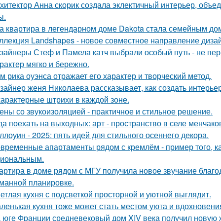
хитектор Анна скорик создала эклектичный интерьер, объ
ы.
а квартира в легендарном доме Dakota стала семейным дом
ллекция Landshapes - новое совместное направление дизай
зайнеры Стеф и Памела катч выбрали особый путь - не пер
арактер мягко и бережно.
м рика оуэнса отражает его характер и творческий метод.
зайнер женя Николаева рассказывает, как создать интерьер
характерные штрихи в каждой зоне.
ены со звукоизоляцией - практичное и стильное решение.
да поехать на выходных: арт - пространство в селе менчак
ллоуин - 2025: пять идей для стильного осеннего декора.
временные апартаменты рядом с кремлём - пример того, к
иональным.
артира в доме рядом с МГУ получила новое звучание благо
манной планировке.
етлая кухня с подсветкой просторной и уютной выглядит.
ленькая кухня тоже может стать местом уюта и вдохновени
 юге Франции средневековый дом XIV века получил новую 