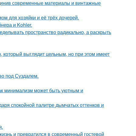
единив современные материалы и винтажные
ом для хозяйки и её трёх дочерей.
нера и Kohler.
еделывать пространство радикально, а раскрыть
, который выглядит цельным, но при этом имеет
ово под Суздалем.
ак минимализм может быть уютным и
даря спокойной палитре дымчатых оттенков и
я.
жизнь и превратился в современный гостевой