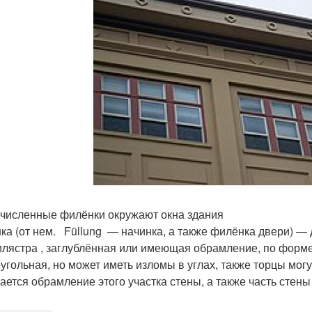
численные филёнки окружают окна здания
ка (от нем. Füllung — начинка, а также филёнка двери) — 
илястра , заглублённая или имеющая обрамление, по форме
угольная, но может иметь изломы в углах, также торцы мог
ается обрамление этого участка стены, а также часть стен