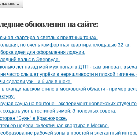
ь дальше →
ледние обновления на сайте:
льная квартира в светлых приятных тонах.
ольшая, но очень комфортная квартира площадью 32 кв.
борка идеи для оформления лоджии.
ледний вальс в Эвервуде.
колько лет назад мой муж попал в ДТП - сам виноват, въех
ни часто слышат упрёки в неряшливости и плохой гигиене, 
чи сделали узи - и были в шоке.
 в скандинавском стиле в московской области - пример цел
ектуру.
вучая сауна на понтоне - эксперимент норвежских студенто
к создать уют в гостиной зимой: 3 полезных совета.
сторан "Буян" в Красноярске.
терьер недели: эклектичная квартира в Москве.
еобразование рабочей зоны в простой и элегантный интерь