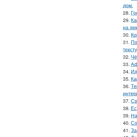
дом.
28.
Го
29.
Ка
на де
30.
Ко
31.
По
текст
32.
Чё
33.
Аф
34.
Ид
35.
Ка
36.
Те
интер
37.
Ср
38.
Ес
39.
На
40.
Со
41.
За