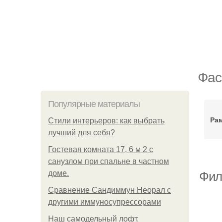
Фас
Популярные материалы
Ра
Стили интерьеров: как выбрать
лучший для себя?
Гостевая комната 17, 6 м 2 с
санузлом при спальне в частном
доме.
Филе
Сравнение Сандиммун Неорал с
другими иммуносупрессорами
Наш самодельный лофт.