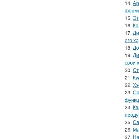
14.
Ар
форм
15.
Эт
16.
Ко
17.
Ди
его х
18.
До
19.
Ди
свои 
20.
Ст
21.
Ку
22.
Хэ
23.
Со
функц
24.
Кв
проду
25.
Св
26.
Ма
27.
На