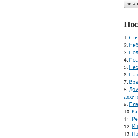
читат
Пос
1.
Сти
2.
Неб
3.
Под
4.
Пос
5.
Нес
6.
Пар
7.
Вра
8.
Дом
архит
9.
Пла
10.
Ка
11.
Ре
12.
Ин
13.
Пр