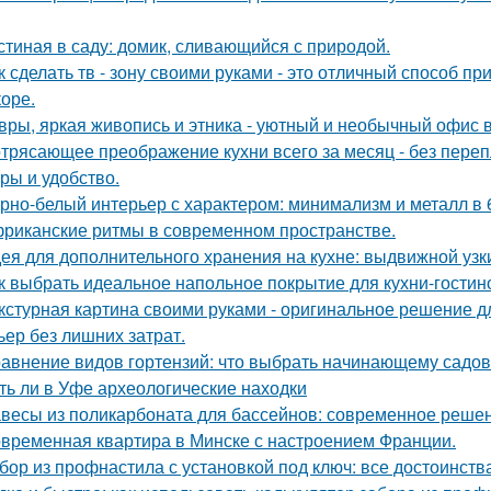
стиная в саду: домик, сливающийся с природой.
к сделать тв - зону своими руками - это отличный способ п
коре.
вры, яркая живопись и этника - уютный и необычный офис 
трясающее преображение кухни всего за месяц - без перепл
уры и удобство.
рно-белый интерьер с характером: минимализм и металл в 
риканские ритмы в современном пространстве.
ея для дополнительного хранения на кухне: выдвижной узк
к выбрать идеальное напольное покрытие для кухни-гостин
кстурная картина своими руками - оригинальное решение для
ьер без лишних затрат.
авнение видов гортензий: что выбрать начинающему садо
ть ли в Уфе археологические находки
весы из поликарбоната для бассейнов: современное реше
временная квартира в Минске с настроением Франции.
бор из профнастила с установкой под ключ: все достоинств