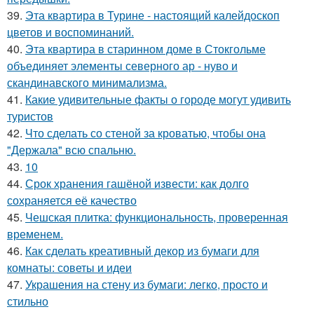
39.
Эта квартира в Турине - настоящий калейдоскоп
цветов и воспоминаний.
40.
Эта квартира в старинном доме в Стокгольме
объединяет элементы северного ар - нуво и
скандинавского минимализма.
41.
Какие удивительные факты о городе могут удивить
туристов
42.
Что сделать со стеной за кроватью, чтобы она
"Держала" всю спальню.
43.
10
44.
Срок хранения гашёной извести: как долго
сохраняется её качество
45.
Чешская плитка: функциональность, проверенная
временем.
46.
Как сделать креативный декор из бумаги для
комнаты: советы и идеи
47.
Украшения на стену из бумаги: легко, просто и
стильно