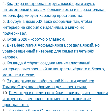
4.
Квартира построена вокруг атмосферы и звука:
пятиметровый стеллаж, большие окна и выразительная
мебель формируют характер пространства.
5.
Шоурум в доме XIX века оформлен так, чтобы
интерьер не спорил с изделиями, а мягко их
подчёркивал.
6.
Кухни 2026 - коротко о главном.
7.
Дизайнер лилия Асфандиярова создала яркий, но
уравновешенный интерьер для семьи из четырёх
человек.
8.
Команда Archjoint создала минималистичный
интерьер, выстроенный на контрасте чёрного и белого,
металле и стекле.
9.
Эту квартиру на набережной Казанки дизайнер
Тамара Стругова оформила для своего сына.
10.
Ремонт до и после: спокойная палитра, чистые линии
и акцент на свет полностью меняют восприятие
пространства.
11.
Дизайнер Дарья Старцева рассказывает, как