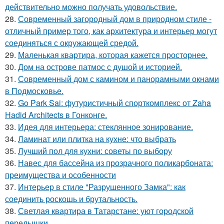
действительно можно получать удовольствие.
28.
Современный загородный дом в природном стиле -
отличный пример того, как архитектура и интерьер могут
соединяться с окружающей средой.
29.
Маленькая квартира, которая кажется просторнее.
30.
Дом на острове патмос с душой и историей.
31.
Современный дом с камином и панорамными окнами
в Подмосковье.
32.
Go Park Sai: футуристичный спорткомплекс от Zaha
Hadid Architects в Гонконге.
33.
Идея для интерьера: стеклянное зонирование.
34.
Ламинат или плитка на кухне: что выбрать
35.
Лучший пол для кухни: советы по выбору
36.
Навес для бассейна из прозрачного поликарбоната:
преимущества и особенности
37.
Интерьер в стиле "Разрушенного Замка": как
соединить роскошь и брутальность.
38.
Светлая квартира в Татарстане: уют городской
передышки.