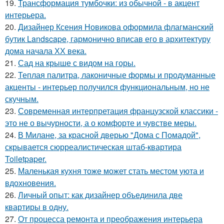
19.
Трансформация тумбочки: из обычной - в акцент
интерьера.
20.
Дизайнер Ксения Новикова оформила флагманский
бутик Landscape, гармонично вписав его в архитектуру
дома начала ХХ века.
21.
Сад на крыше с видом на горы.
22.
Теплая палитра, лаконичные формы и продуманные
акценты - интерьер получился функциональным, но не
скучным.
23.
Современная интерпретация французской классики -
это не о вычурности, а о комфорте и чувстве меры.
24.
В Милане, за красной дверью "Дома с Помадой",
скрывается сюрреалистическая штаб-квартира
Toiletpaper.
25.
Маленькая кухня тоже может стать местом уюта и
вдохновения.
26.
Личный опыт: как дизайнер объединила две
квартиры в одну.
27.
От процесса ремонта и преображения интерьера