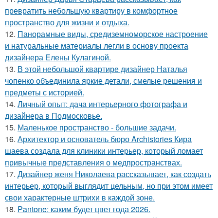
превратить небольшую квартиру в комфортное
пространство для жизни и отдыха.
12.
Панорамные виды, средиземноморское настроение
и натуральные материалы легли в основу проекта
дизайнера Елены Кулагиной.
13.
В этой небольшой квартире дизайнер Наталья
чопенко объединила яркие детали, смелые решения и
предметы с историей.
14.
Личный опыт: дача интерьерного фотографа и
дизайнера в Подмосковье.
15.
Маленькое пространство - большие задачи.
16.
Архитектор и основатель бюро Archistories Кира
шаева создала для клиники интерьер, который ломает
привычные представления о медпространствах.
17.
Дизайнер женя Николаева рассказывает, как создать
интерьер, который выглядит цельным, но при этом имеет
свои характерные штрихи в каждой зоне.
18.
Pantone: каким будет цвет года 2026.