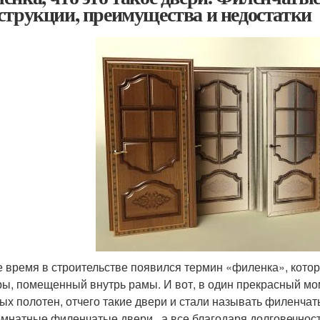
струкции, преимущества и недостатки
е время в строительстве появился термин «филенка», кото
ы, помещенный внутрь рамы. И вот, в один прекрасный мом
ых полотен, отчего такие двери и стали называть филенч
мнатные филенчатые двери , а все благодаря долговечност