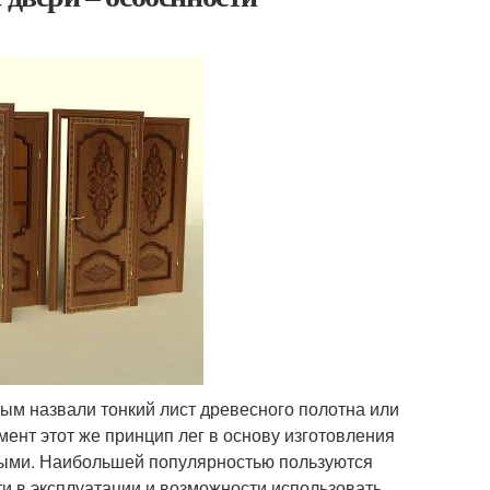
рым назвали тонкий лист древесного полотна или
ент этот же принцип лег в основу изготовления
атыми. Наибольшей популярностью пользуются
и в эксплуатации и возможности использовать