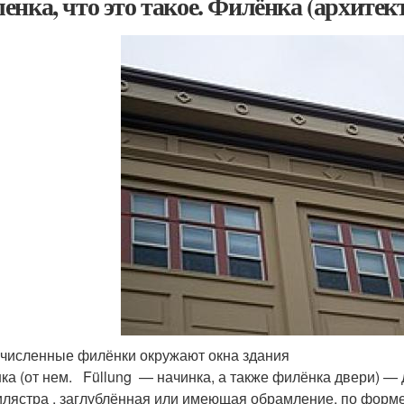
енка, что это такое. Филёнка (архитек
численные филёнки окружают окна здания
ка (от нем. Füllung
— начинка, а также филёнка двери) — 
илястра , заглублённая или имеющая обрамление, по форме