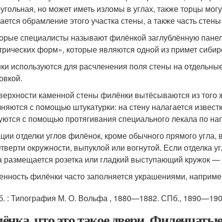
угольная, но может иметь изломы в углах, также торцы мог
ается обрамление этого участка стены
, а также часть стен
орые специалисты называют филёнкой заглублённую панел
трических форм»
, которые являются одной из примет сиби
ки используются для расчленения поля стены на отдельные 
овкой.
верхности каменной стены филёнки вытёсываются из того 
няются с помощью штукатурки: на стену налагается известк
уются с помощью протягивания специального лекала по н
ции отделки углов филёнок, кроме обычного прямого угла, 
етверти окружности, выпуклой или вогнутой. Если отделка у
а размещается розетка или гладкий выступающий кружок — 
енность филёнки часто заполняется украшениями, наприме
б.
: Типография М. О. Вольфа , 1880—1882.
СПб.
, 1890—190
ёнка, что это такое двери. Филенчатые