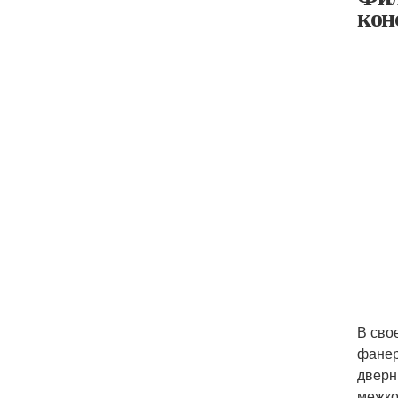
кон
В сво
фанер
дверн
межко