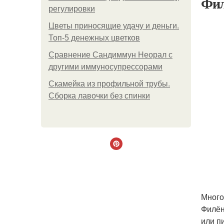
Фил
регулировки
Цветы приносящие удачу и деньги.
Топ-5 денежных цветков
Сравнение Сандиммун Неорал с
другими иммуносупрессорами
Скамейка из профильной трубы.
Сборка лавочки без спинки
Много
Филён
или п