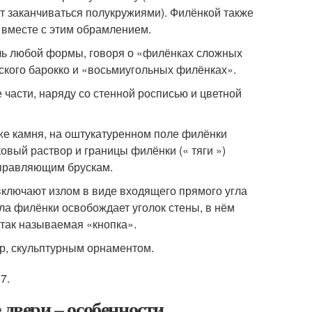
ут заканчиваться полукружиями). Филёнкой также
ы вместе с этим обрамлением
.
ь любой формы, говоря о «филёнках сложных
рского барокко и «восьмиугольных филёнках»
.
части, наряду со стенной росписью и цветной
же камня, на оштукатуренном поле филёнки
овый раствор и границы филёнки (« тяги »)
аправляющим брускам.
включают излом в виде входящего прямого угла
гла филёнки освобождает уголок стены, в нём
так называемая «кнопка».
р, скульптурным орнаментом
.
7.
 двери – особенности