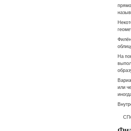
прямо
назыв
Некот
геоме
Филён
облиц
На по
выпол
образ
Вариа
или ч
иногд
Внутр
СП
Фил