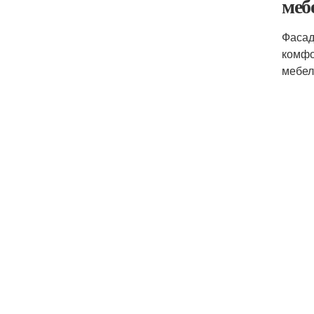
меб
Фасад
комфо
мебел