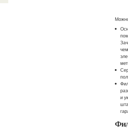
Можно
Осн
пом
Зач
чем
эле
мет
Сер
пол
Фил
раз
и у
шта
гар
Фил