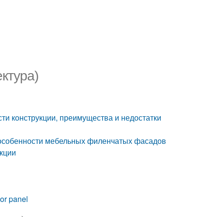
ектура)
сти конструкции, преимущества и недостатки
и особенности мебельных филенчатых фасадов
укции
or panel