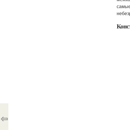
самые
небез
Конс
⇦