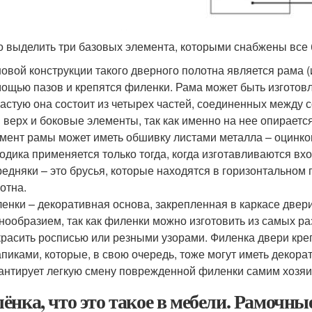
 выделить три базовых элемента, которыми снабжены все 
овой конструкции такого дверного полотна является рама (
ощью пазов и крепятся филенки. Рама может быть изготовле
астую она состоит из четырех частей, соединенных между 
 верх и боковые элементы, так как именно на нее опираетс
мент рамы может иметь обшивку листами металла – оцинко
одика применяется только тогда, когда изготавливаются вх
едняки – это брусья, которые находятся в горизонтально
отна.
енки – декоративная основа, закрепленная в каркасе двер
нообразием, так как филенки можно изготовить из самых р
красить росписью или резными узорами. Филенка двери креп
пиками, которые, в свою очередь, тоже могут иметь декор
антирует легкую смену поврежденной филенки самим хозяи
ёнка, что это такое в мебели. Рамочны