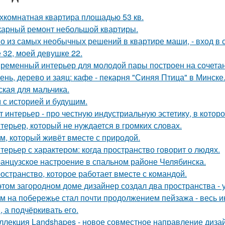
хкомнатная квартира площадью 53 кв.
арный ремонт небольшой квартиры.
о из самых необычных решений в квартире маши, - вход в с
 32, моей девушке 22.
ременный интерьер для молодой пары построен на сочетании
ень, дерево и заяц: кафе - пекарня "Синяя Птица" в Минске
ская для мальчика.
 с историей и будущим.
т интерьер - про честную индустриальную эстетику, в котор
терьер, который не нуждается в громких словах.
м, который живёт вместе с природой.
терьер с характером: когда пространство говорит о людях.
анцузское настроение в спальном районе Челябинска.
остранство, которое работает вместе с командой.
этом загородном доме дизайнер создал два пространства -
м на побережье стал почти продолжением пейзажа - весь ин
, а подчёркивать его.
ллекция Landshapes - новое совместное направление дизай