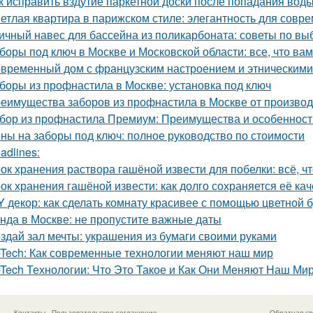
к исправить вздутие паркетной доски после попадания вод
етлая квартира в парижском стиле: элегантность для совр
ичный навес для бассейна из поликарбоната: советы по вы
боры под ключ в Москве и Московской области: все, что вам
временный дом с французским настроением и этническими
боры из профнастила в Москве: установка под ключ
еимущества заборов из профнастила в Москве от произво
бор из профнастила Премиум: Преимущества и особенност
ны на заборы под ключ: полное руководство по стоимости
adlines:
ок хранения раствора гашёной извести для побелки: всё, чт
ок хранения гашёной извести: как долго сохраняется её ка
Y декор: как сделать комнату красивее с помощью цветной 
нда в Москве: не пропустите важные даты
здай зал мечты: украшения из бумаги своими руками
-Tech: Как современные технологии меняют наш мир
-Tech Технологии: Что Это Такое и Как Они Меняют Наш Ми
Контакты
Пользовательское соглашение
Обратная св