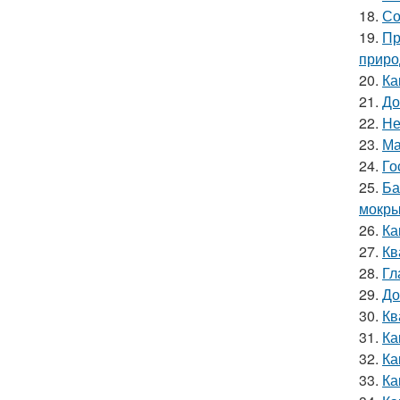
18.
Со
19.
Пр
приро
20.
Ка
21.
До
22.
Не
23.
Ма
24.
Го
25.
Ба
мокры
26.
Ка
27.
Кв
28.
Гл
29.
До
30.
Кв
31.
Ка
32.
Ка
33.
Ка