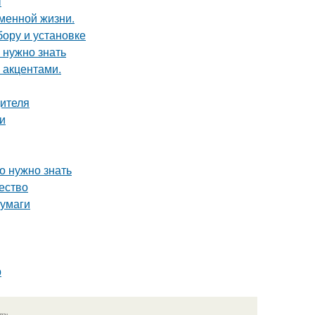
ы
еменной жизни.
бору и установке
 нужно знать
 акцентами.
дителя
и
о нужно знать
чество
бумаги
р
язь