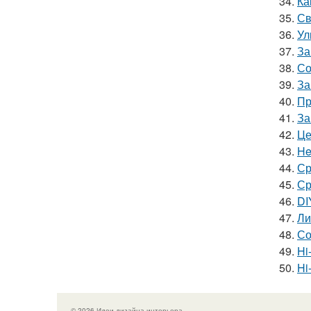
34.
Ка
35.
Св
36.
Ул
37.
За
38.
Со
39.
За
40.
Пр
41.
За
42.
Це
43.
He
44.
Ср
45.
Ср
46.
DI
47.
Ли
48.
Со
49.
Hi
50.
Hi
© 2026 Идеи дизайна интерьера