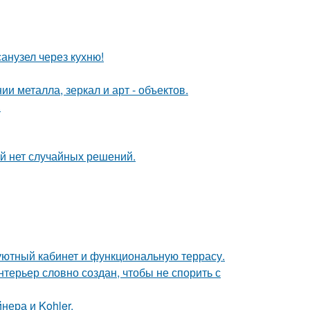
анузел через кухню!
 металла, зеркал и арт - объектов.
.
ой нет случайных решений.
 уютный кабинет и функциональную террасу.
терьер словно создан, чтобы не спорить с
нера и Kohler.