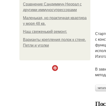
Сравнение Сандиммун Неорал с
другими иммуносупрессорами
Маленькая, но практичная квартира
у моря 48 кв.
Наш свеженький ремонт.
Старт
с кон
Варианты крепления полок к стене.
функц
Петли и уголки
испол
Изгот
В зав
метод
читат
Пос