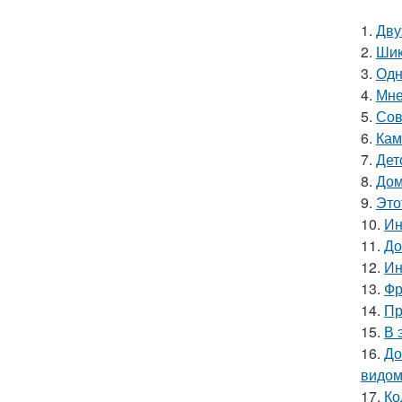
1.
Дву
2.
Шик
3.
Одн
4.
Мне
5.
Сов
6.
Кам
7.
Дет
8.
Дом
9.
Это
10.
Ин
11.
До
12.
Ин
13.
Фр
14.
Пр
15.
В 
16.
До
видом
17.
Ко