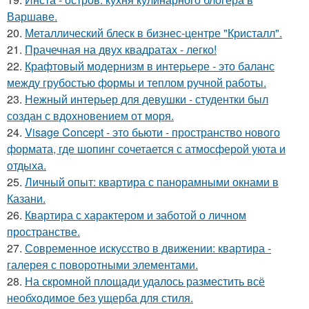
Варшаве.
20.
Металлический блеск в бизнес-центре "Кристалл".
21.
Прачечная на двух квадратах - легко!
22.
Крафтовый модернизм в интерьере - это баланс
между грубостью формы и теплом ручной работы.
23.
Нежный интерьер для девушки - студентки был
создан с вдохновением от моря.
24.
Visage Concept - это бьюти - пространство нового
формата, где шопинг сочетается с атмосферой уюта и
отдыха.
25.
Личный опыт: квартира с панорамными окнами в
Казани.
26.
Квартира с характером и заботой о личном
пространстве.
27.
Современное искусство в движении: квартира -
галерея с поворотными элементами.
28.
На скромной площади удалось разместить всё
необходимое без ущерба для стиля.