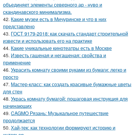
объединяет элементы северного ар - нуво и
скандинавского минимализма.
42.
Какие музеи есть в Мичуринске и что в них
представлено
43.
ГОСТ 9179-2018: как скачать стандарт строительной
извести и использовать его на практике
44.
Какие уникальные кинотеатры есть в Москве
45.
Известь гашеная и негашеная: свойства и
применение
46.
Украсить комнату своими руками из бумаги: легко и
просто
47.
Мастер-класс: как создать красивые бумажные цветы
для стен
48.
Укрась комнату бумагой: пошаговая инструкция для
начинающих
49.
CAGMO Рязань: Музыкальное путешествие
продолжается
50.
Хай-тек: как технологии формируют историю и
интерьер