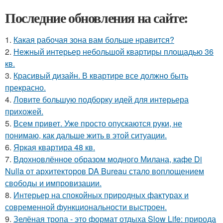
Последние обновления на сайте:
1.
Какая рабочая зона вам больше нравится?
2.
Нежный интерьер небольшой квартиры площадью 36
кв.
3.
Красивый дизайн. В квартире все должно быть
прекрасно.
4.
Ловите большую подборку идей для интерьера
прихожей.
5.
Всем привет. Уже просто опускаются руки, не
понимаю, как дальше жить в этой ситуации.
6.
Яркая квартира 48 кв.
7.
Вдохновлённое образом модного Милана, кафе Di
Nulla от архитекторов DA Bureau стало воплощением
свободы и импровизации.
8.
Интерьер на спокойных природных фактурах и
современной функциональности выстроен.
9.
Зелёная тропа - это формат отдыха Slow Life: природа