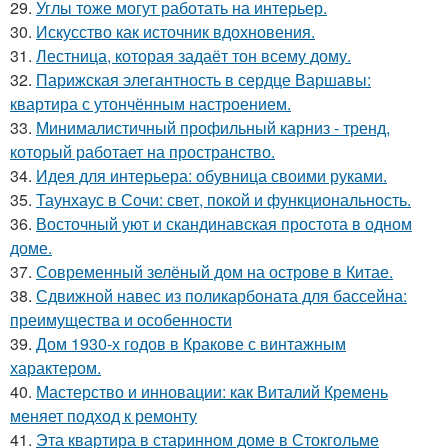
29.
Углы тоже могут работать на интерьер.
30.
Искусство как источник вдохновения.
31.
Лестница, которая задаёт тон всему дому.
32.
Парижская элегантность в сердце Варшавы:
квартира с утончённым настроением.
33.
Минималистичный профильный карниз - тренд,
который работает на пространство.
34.
Идея для интерьера: обувница своими руками.
35.
Таунхаус в Сочи: свет, покой и функциональность.
36.
Восточный уют и скандинавская простота в одном
доме.
37.
Современный зелёный дом на острове в Китае.
38.
Сдвижной навес из поликарбоната для бассейна:
преимущества и особенности
39.
Дом 1930-х годов в Кракове с винтажным
характером.
40.
Мастерство и инновации: как Виталий Кремень
меняет подход к ремонту
41.
Эта квартира в старинном доме в Стокгольме