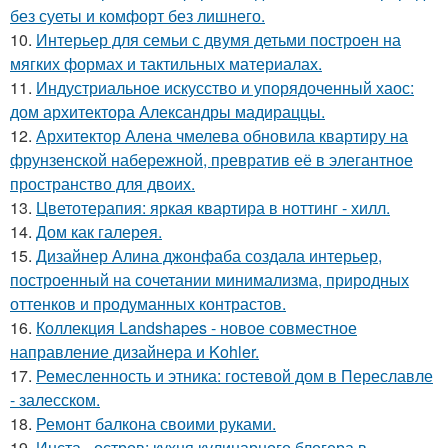
без суеты и комфорт без лишнего.
10.
Интерьер для семьи с двумя детьми построен на
мягких формах и тактильных материалах.
11.
Индустриальное искусство и упорядоченный хаос:
дом архитектора Александры мадираццы.
12.
Архитектор Алена чмелева обновила квартиру на
фрунзенской набережной, превратив её в элегантное
пространство для двоих.
13.
Цветотерапия: яркая квартира в ноттинг - хилл.
14.
Дом как галерея.
15.
Дизайнер Алина джонфаба создала интерьер,
построенный на сочетании минимализма, природных
оттенков и продуманных контрастов.
16.
Коллекция Landshapes - новое совместное
направление дизайнера и Kohler.
17.
Ремесленность и этника: гостевой дом в Переславле
- залесском.
18.
Ремонт балкона своими руками.
19.
Инста - остров: кухня кулинарного блогера в