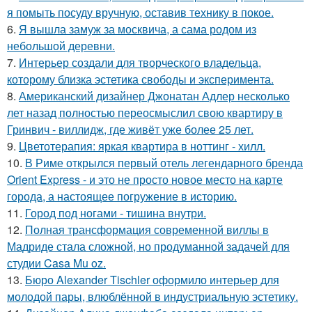
я помыть посуду вручную, оставив технику в покое.
6.
Я вышла замуж за москвича, а сама родом из
небольшой деревни.
7.
Интерьер создали для творческого владельца,
которому близка эстетика свободы и эксперимента.
8.
Американский дизайнер Джонатан Адлер несколько
лет назад полностью переосмыслил свою квартиру в
Гринвич - виллидж, где живёт уже более 25 лет.
9.
Цветотерапия: яркая квартира в ноттинг - хилл.
10.
В Риме открылся первый отель легендарного бренда
Orient Express - и это не просто новое место на карте
города, а настоящее погружение в историю.
11.
Город под ногами - тишина внутри.
12.
Полная трансформация современной виллы в
Мадриде стала сложной, но продуманной задачей для
студии Casa Mu oz.
13.
Бюро Alexander Tischler оформило интерьер для
молодой пары, влюблённой в индустриальную эстетику.