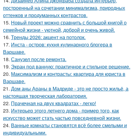
14.
Дизайнер Алина джонфаба создала интерьер,
построенный на сочетании минимализма, природных
оттенков и продуманных контрастов.
15.
Новый проект можно сравнить с большой книгой о
семейной жизни - уютной, доброй и очень живой.
16.
Тренды 2026: акцент на потолок.
17.
Инста - остров: кухня кулинарного блогера в
Варшаве.
18.
Санузел после ремонта.
19.
Экран под ванную: практичное и стильное решение.
20.
Максимализм и контрасты: квартира для юриста в
Варшаве.
21.
Дом аны Араны в Мадриде - это не просто жильё, а
настоящая творческая лаборатория.
22.
Прачечная на двух квадратах - легко!
23.
Интерьер этого летнего дома - пример того, как
искусство может стать частью повседневной жизни.
24.
Ванные комнаты становятся всё более смелыми и
индивидуальными.