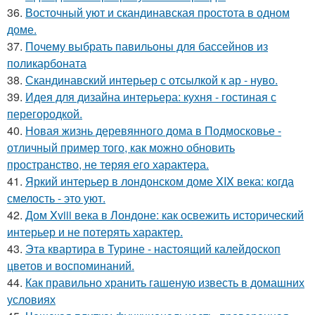
36.
Восточный уют и скандинавская простота в одном
доме.
37.
Почему выбрать павильоны для бассейнов из
поликарбоната
38.
Скандинавский интерьер с отсылкой к ар - нуво.
39.
Идея для дизайна интерьера: кухня - гостиная с
перегородкой.
40.
Новая жизнь деревянного дома в Подмосковье -
отличный пример того, как можно обновить
пространство, не теряя его характера.
41.
Яркий интерьер в лондонском доме XIX века: когда
смелость - это уют.
42.
Дом Xviii века в Лондоне: как освежить исторический
интерьер и не потерять характер.
43.
Эта квартира в Турине - настоящий калейдоскоп
цветов и воспоминаний.
44.
Как правильно хранить гашеную известь в домашних
условиях