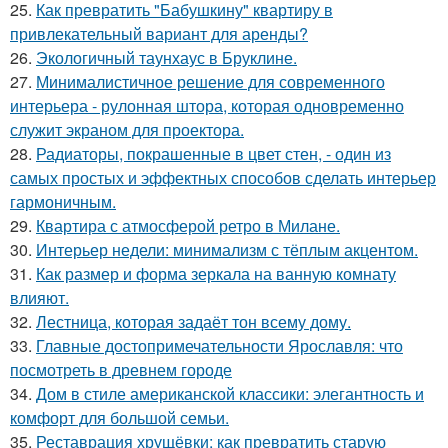
25.
Как превратить "Бабушкину" квартиру в
привлекательный вариант для аренды?
26.
Экологичный таунхаус в Бруклине.
27.
Минималистичное решение для современного
интерьера - рулонная штора, которая одновременно
служит экраном для проектора.
28.
Радиаторы, покрашенные в цвет стен, - один из
самых простых и эффектных способов сделать интерьер
гармоничным.
29.
Квартира с атмосферой ретро в Милане.
30.
Интерьер недели: минимализм с тёплым акцентом.
31.
Как размер и форма зеркала на ванную комнату
влияют.
32.
Лестница, которая задаёт тон всему дому.
33.
Главные достопримечательности Ярославля: что
посмотреть в древнем городе
34.
Дом в стиле американской классики: элегантность и
комфорт для большой семьи.
35.
Реставрация хрущёвки: как превратить старую