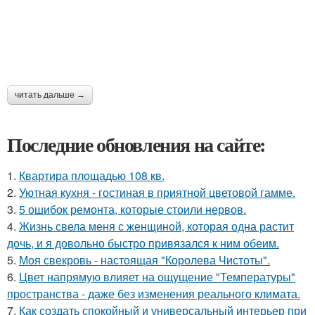
читать дальше →
Последние обновления на сайте:
1.
Квартира площадью 108 кв.
2.
Уютная кухня - гостиная в приятной цветовой гамме.
3.
5 ошибок ремонта, которые стоили нервов.
4.
Жизнь свела меня с женщиной, которая одна растит
дочь, и я довольно быстро привязался к ним обеим.
5.
Моя свекровь - настоящая "Королева Чистоты".
6.
Цвет напрямую влияет на ощущение "Температуры"
пространства - даже без изменения реального климата.
7.
Как создать спокойный и универсальный интерьер при