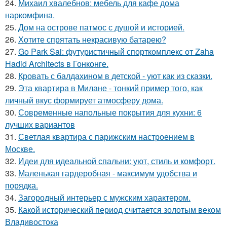
24.
Михаил хвалебнов: мебель для кафе дома
наркомфина.
25.
Дом на острове патмос с душой и историей.
26.
Хотите спрятать некрасивую батарею?
27.
Go Park Sai: футуристичный спорткомплекс от Zaha
Hadid Architects в Гонконге.
28.
Кровать с балдахином в детской - уют как из сказки.
29.
Эта квартира в Милане - тонкий пример того, как
личный вкус формирует атмосферу дома.
30.
Современные напольные покрытия для кухни: 6
лучших вариантов
31.
Светлая квартира с парижским настроением в
Москве.
32.
Идеи для идеальной спальни: уют, стиль и комфорт.
33.
Маленькая гардеробная - максимум удобства и
порядка.
34.
Загородный интерьер с мужским характером.
35.
Какой исторический период считается золотым веком
Владивостока