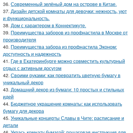
36.
Современный зелёный дом на острове в Китае.
37.
Дизайн детской комнаты для девочки: нежность, уют
и функциональность.
38.
Дом с характером в Коннектикуте.
39.
Преимущества заборов из профнастила в Москве от
производителя
40.
Преимущества забора из профнастила Эконом:
доступность и надежность
41.
Где в Екатеринбурге можно совместить культурный
отдых с активным досугом
42.
Своими руками: как превратить цветную бумагу в
уникальный декор
43.
Домашний декор из бумаги: 10 простых и стильных
идей
44.
Бюджетное украшение комнаты: как использовать
бумагу для декора
45.
Уникальные концерты Славы в Чите: расписание и
детали
46.
Укрась комнату бумагой: пошаговая инструкция для