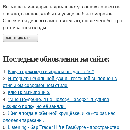
Вырастить мандарин в домашних условиях совсем не
сложно, главное, чтобы на улице не было морозов.
Опыляется дерево самостоятельно, после чего быстро
развиваются плоды.
читать дальше →
Последние обновления на сайте:
1.
Какую прихожую выбрали бы для себя?
2.
Интерьер небольшой кухни - гостиной выполнен в
стильном современном стиле.
3.
Ключ к выживанию.
4.
"Мне Неудобно, я не Полезу Наверх": я купила
нижнюю полку, но её заняли.
5.
Жил я тогда в обычной хрущёвке, и как-то раз нас
одолели тараканы.
6.
Listening - бар Trader Hifi в Гамбурге - пространство