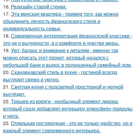
16.
Редизайн старой стенки:
17.
Эта минская квартира - пример того, как можно
объединить легкость французского стиля и
индивидуальность семьи.
18.
Современная интерпретация французской классики -
это не о вычурности, а о комфорте и чувстве меры.
19.
Уют, баланс и внимание к деталям - именно так
можно описать этот проект, который начался с
небольшой бани и вырос в полноценный семейный дом.
20.
Скандинавский стиль в кухне - гостиной всегда
выглядит свежо и уютно.
21.
Светлая кухня с подсветкой просторной и уютной
выглядит.
22.
Торшер из коряги - необычный элемент декора,
который сразу добавляет интерьеру атмосферу природы
и уюта.
23.
Отдельная постирочная - это не только удобство, но и
важный элемент современного интерьера.