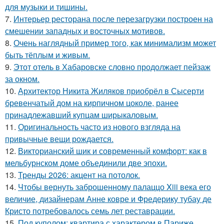
для музыки и тишины.
7.
Интерьер ресторана после перезагрузки построен на
смешении западных и восточных мотивов.
8.
Очень наглядный пример того, как минимализм может
быть тёплым и живым.
9.
Этот отель в Хабаровске словно продолжает пейзаж
за окном.
10.
Архитектор Никита Жиляков приобрёл в Сысерти
бревенчатый дом на кирпичном цоколе, ранее
принадлежавший купцам ширыкаловым.
11.
Оригинальность часто из нового взгляда на
привычные вещи рождается.
12.
Викторианский шик и современный комфорт: как в
мельбурнском доме объединили две эпохи.
13.
Тренды 2026: акцент на потолок.
14.
Чтобы вернуть заброшенному палаццо Xiii века его
величие, дизайнерам Анне ковре и Фредерику тубау де
Кристо потребовалось семь лет реставрации.
15.
Под куполом: квартира с характером в Париже.