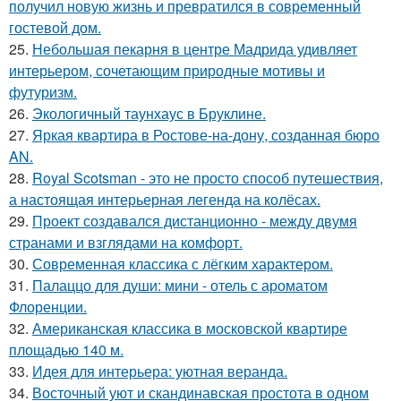
получил новую жизнь и превратился в современный
гостевой дом.
25.
Небольшая пекарня в центре Мадрида удивляет
интерьером, сочетающим природные мотивы и
футуризм.
26.
Экологичный таунхаус в Бруклине.
27.
Яркая квартира в Ростове-на-дону, созданная бюро
AN.
28.
Royal Scotsman - это не просто способ путешествия,
а настоящая интерьерная легенда на колёсах.
29.
Проект создавался дистанционно - между двумя
странами и взглядами на комфорт.
30.
Современная классика с лёгким характером.
31.
Палаццо для души: мини - отель с ароматом
Флоренции.
32.
Американская классика в московской квартире
площадью 140 м.
33.
Идея для интерьера: уютная веранда.
34.
Восточный уют и скандинавская простота в одном