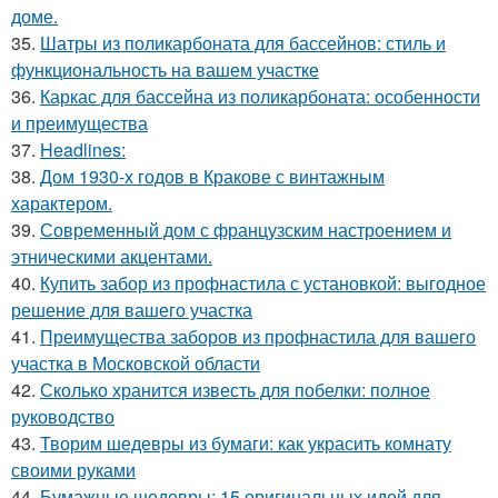
доме.
35.
Шатры из поликарбоната для бассейнов: стиль и
функциональность на вашем участке
36.
Каркас для бассейна из поликарбоната: особенности
и преимущества
37.
Headlines:
38.
Дом 1930-х годов в Кракове с винтажным
характером.
39.
Современный дом с французским настроением и
этническими акцентами.
40.
Купить забор из профнастила с установкой: выгодное
решение для вашего участка
41.
Преимущества заборов из профнастила для вашего
участка в Московской области
42.
Сколько хранится известь для побелки: полное
руководство
43.
Творим шедевры из бумаги: как украсить комнату
своими руками
44.
Бумажные шедевры: 15 оригинальных идей для