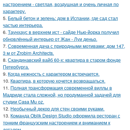
настроением - светлая, воздушная и очень личная по
характеру.
5.
Белый бетон и зелень: дом в Испании, где сад стал
частью интерьера.
6.
Таунхаус в верхнем ист - сайде Нью-йорка получил
обновлённый интерьер от Жан - Луи деньо.
7.
Современная дача с природными мотивами: дом 147,
3 м от Zrobim Architects.
8.
Скандинавский вайб 60-х: квартира в старом фонде
Петербурга.
9.
Когда нежность с характером встречается.
10.
Квартира, в которую хочется возвращаться.
11.
Полная трансформация современной виллы в
Мадриде стала сложной, но продуманной задачей для
студии Casa Mu oz.
12.
Необычный декор для стен своими руками.
13.
Команда Oblik Design Studio оформила ресторан с
тонким французским настроением и вниманием к
деталям.