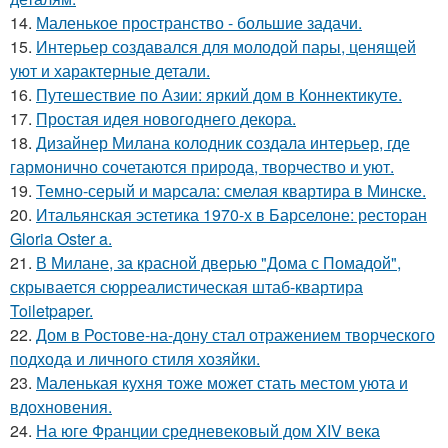
14.
Маленькое пространство - большие задачи.
15.
Интерьер создавался для молодой пары, ценящей
уют и характерные детали.
16.
Путешествие по Азии: яркий дом в Коннектикуте.
17.
Простая идея новогоднего декора.
18.
Дизайнер Милана колодник создала интерьер, где
гармонично сочетаются природа, творчество и уют.
19.
Темно-серый и марсала: смелая квартира в Минске.
20.
Итальянская эстетика 1970-х в Барселоне: ресторан
Gloria Oster a.
21.
В Милане, за красной дверью "Дома с Помадой",
скрывается сюрреалистическая штаб-квартира
Toiletpaper.
22.
Дом в Ростове-на-дону стал отражением творческого
подхода и личного стиля хозяйки.
23.
Маленькая кухня тоже может стать местом уюта и
вдохновения.
24.
На юге Франции средневековый дом XIV века