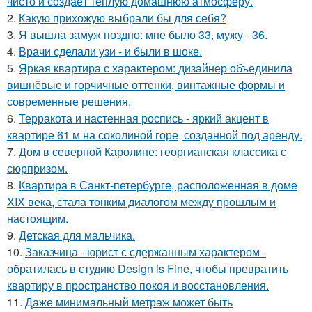
чисто и создаёт тёплую домашнюю атмосферу.
2.
Какую прихожую выбрали бы для себя?
3.
Я вышла замуж поздно: мне было 33, мужу - 36.
4.
Врачи сделали узи - и были в шоке.
5.
Яркая квартира с характером: дизайнер объединила
вишнёвые и горчичные оттенки, винтажные формы и
современные решения.
6.
Терракота и настенная роспись - яркий акцент в
квартире 61 м на соколиной горе, созданной под аренду.
7.
Дом в северной Каролине: георгианская классика с
сюрпризом.
8.
Квартира в Санкт-петербурге, расположенная в доме
XIX века, стала тонким диалогом между прошлым и
настоящим.
9.
Детская для мальчика.
10.
Заказчица - юрист с сдержанным характером -
обратилась в студию Design is Fine, чтобы превратить
квартиру в пространство покоя и восстановления.
11.
Даже минимальный метраж может быть