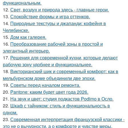
функциональным.
12.
Свет, воздух и природа здесь - главные герои.
13.
Спокойствие формы и игра оттенков.
14.
Природные текстуры и джапанди: кофейня в
Челябинске.
15.
Дом как галерея.
16.
Преобразование рабочей зоны в простой и
элегантный интерьер.
17.
Решения для современной кухни, которые делают
рабочую зону удобнее и функциональнее.
18.
Викторианский шик и современный комфорт: как в
мельбурнском доме объединили две эпохи.
19.
Советы перед началом ремонта.
20.
Pantone: каким будет цвет года 2026.
21.
На звук и цвет: студия подкастов Podimo в Осло.
22.
Шкаф с тайником: стиль и функциональность в
одном.
23.
Современная интерпретация французской классики -
это не о вычурности, а о комфорте и чувстве меры.