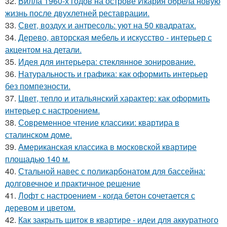
32.
Вилла 1960-х годов на острове Икария обрела новую
жизнь после двухлетней реставрации.
33.
Свет, воздух и антресоль: уют на 50 квадратах.
34.
Дерево, авторская мебель и искусство - интерьер с
акцентом на детали.
35.
Идея для интерьера: стеклянное зонирование.
36.
Натуральность и графика: как оформить интерьер
без помпезности.
37.
Цвет, тепло и итальянский характер: как оформить
интерьер с настроением.
38.
Современное чтение классики: квартира в
сталинском доме.
39.
Американская классика в московской квартире
площадью 140 м.
40.
Стальной навес с поликарбонатом для бассейна:
долговечное и практичное решение
41.
Лофт с настроением - когда бетон сочетается с
деревом и цветом.
42.
Как закрыть щиток в квартире - идеи для аккуратного