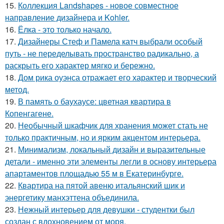
15.
Коллекция Landshapes - новое совместное
направление дизайнера и Kohler.
16.
Ёлка - это только начало.
17.
Дизайнеры Стеф и Памела катч выбрали особый
путь - не переделывать пространство радикально, а
раскрыть его характер мягко и бережно.
18.
Дом рика оуэнса отражает его характер и творческий
метод.
19.
В память о баухаусе: цветная квартира в
Копенгагене.
20.
Необычный шкафчик для хранения может стать не
только практичным, но и ярким акцентом интерьера.
21.
Минимализм, локальный дизайн и выразительные
детали - именно эти элементы легли в основу интерьера
апартаментов площадью 55 м в Екатеринбурге.
22.
Квартира на пятой авеню итальянский шик и
энергетику манхэттена объединила.
23.
Нежный интерьер для девушки - студентки был
создан с вдохновением от моря.