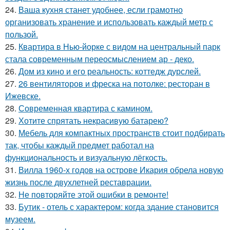
24.
Ваша кухня станет удобнее, если грамотно
организовать хранение и использовать каждый метр с
пользой.
25.
Квартира в Нью-йорке с видом на центральный парк
стала современным переосмыслением ар - деко.
26.
Дом из кино и его реальность: коттедж дурслей.
27.
26 вентиляторов и фреска на потолке: ресторан в
Ижевске.
28.
Современная квартира с камином.
29.
Хотите спрятать некрасивую батарею?
30.
Мебель для компактных пространств стоит подбирать
так, чтобы каждый предмет работал на
функциональность и визуальную лёгкость.
31.
Вилла 1960-х годов на острове Икария обрела новую
жизнь после двухлетней реставрации.
32.
Не повторяйте этой ошибки в ремонте!
33.
Бутик - отель с характером: когда здание становится
музеем.