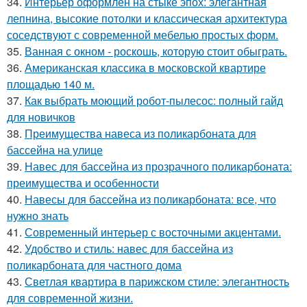
34.
Интерьер оформлен на стыке эпох: элегантная
лепнина, высокие потолки и классическая архитектура
соседствуют с современной мебелью простых форм.
35.
Ванная с окном - роскошь, которую стоит обыграть.
36.
Американская классика в московской квартире
площадью 140 м.
37.
Как выбрать моющий робот-пылесос: полный гайд
для новичков
38.
Преимущества навеса из поликарбоната для
бассейна на улице
39.
Навес для бассейна из прозрачного поликарбоната:
преимущества и особенности
40.
Навесы для бассейна из поликарбоната: все, что
нужно знать
41.
Современный интерьер с восточными акцентами.
42.
Удобство и стиль: навес для бассейна из
поликарбоната для частного дома
43.
Светлая квартира в парижском стиле: элегантность
для современной жизни.