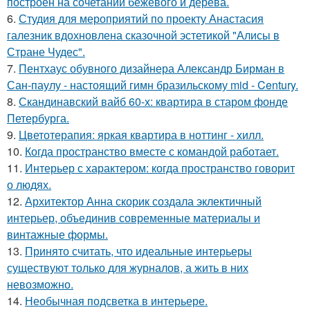
построен на сочетании бежевого и дерева.
6.
Студия для мероприятий по проекту Анастасия
галезник вдохновлена сказочной эстетикой "Алисы в
Стране Чудес".
7.
Пентхаус обувного дизайнера Александр Бирман в
Сан-паулу - настоящий гимн бразильскому mid - Century.
8.
Скандинавский вайб 60-х: квартира в старом фонде
Петербурга.
9.
Цветотерапия: яркая квартира в ноттинг - хилл.
10.
Когда пространство вместе с командой работает.
11.
Интерьер с характером: когда пространство говорит
о людях.
12.
Архитектор Анна скорик создала эклектичный
интерьер, объединив современные материалы и
винтажные формы.
13.
Принято считать, что идеальные интерьеры
существуют только для журналов, а жить в них
невозможно.
14.
Необычная подсветка в интерьере.