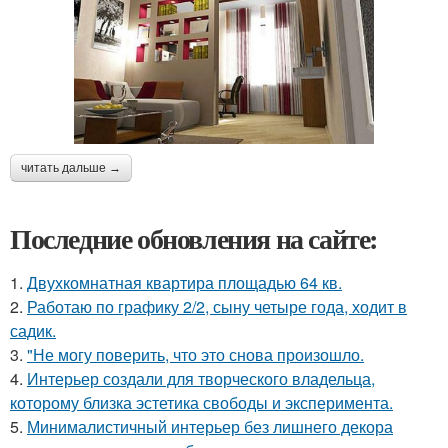
читать дальше →
Последние обновления на сайте:
1.
Двухкомнатная квартира площадью 64 кв.
2.
Работаю по графику 2/2, сыну четыре года, ходит в
садик.
3.
"Не могу поверить, что это снова произошло.
4.
Интерьер создали для творческого владельца,
которому близка эстетика свободы и эксперимента.
5.
Минималистичный интерьер без лишнего декора