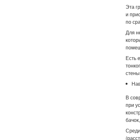
Эта г
и при
по ср
Для н
котор
помещ
Есть 
тонко
стены
Нав
В сов
при у
конст
бачок
Среди
(расс