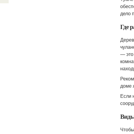
обесп
дело 
Где р
Дерев
чулан
— это
комна
наход
Реком
доме 
Если 
соору
Виды
Чтобы