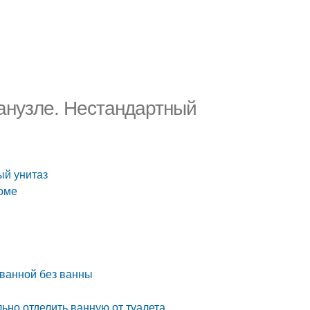
санузле. Нестандартный
ый унитаз
доме
ванной без ванны
ильно отделить ванную от туалета