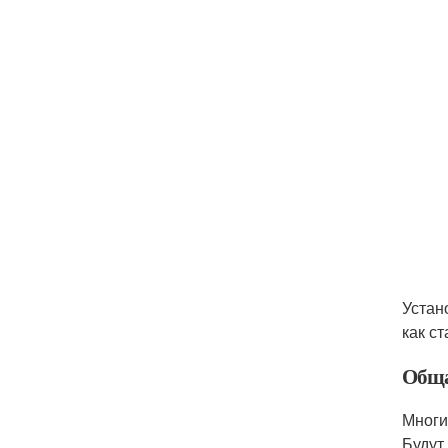
Устан
как с
Обща
Многи
Будут