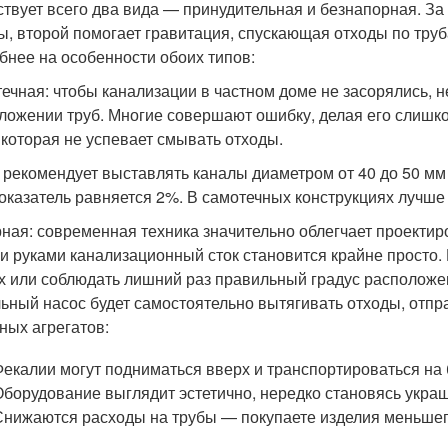
твует всего два вида — принудительная и безнапорная. З
ы, второй помогает гравитация, спускающая отходы по тру
бнее на особенности обоих типов:
ечная: чтобы канализации в частном доме не засорялись, н
ложении труб. Многие совершают ошибку, делая его слишко
 которая не успевает смывать отходы.
рекомендует выставлять каналы диаметром от 40 до 50 мм 
показатель равняется 2%. В самотечных конструкциях лучше
ная: современная техника значительно облегчает проектиро
и руками канализационный сток становится крайне просто.
х или соблюдать лишний раз правильный градус расположе
ьный насос будет самостоятельно вытягивать отходы, отпра
ных агрегатов:
Фекалии могут подниматься вверх и транспортироваться на
Оборудование выглядит эстетично, нередко становясь укра
Снижаются расходы на трубы — покупаете изделия меньшег