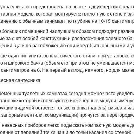
руппа унитазов представлена на рынке в двух версиях: класс
ставная модель, которая монтируется вплотную к стене и за
авнению с обычным занимает по глубине на 10-15 сантимет
ебольших помещений наилучшим образом подходят различн
ые за счет особой конструкции и расположения сливного бач
ении. Да и по расположению они могут быть обычными и у
еще один тип унитазов классического стиля, при установке 
го и широкого бачка (объем его при этом не уменьшается) 
 сантиметров на 6. На первый взгляд, немного, но для мал
есная сантехника
ременных туалетных комнатах сегодня можно часто увидет
становке которой используются инженерные модули, имену
рукции видимой остается только кнопка (панель) смыва и ча
, запорные вентили, коммуникации) прячутся за перегородко
 навесных приборов легко подыскать компактную модель д
тояние от передней точки чаши до точки касания со стеной).