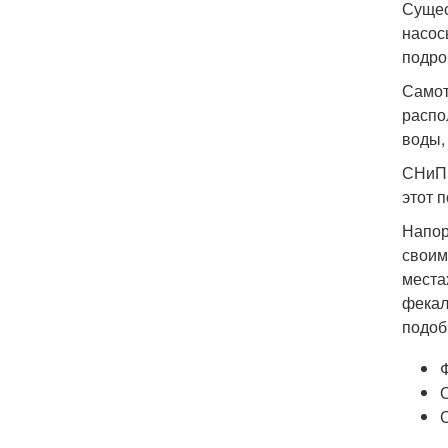
Сущес
насос
подро
Самот
распо
воды,
СНиП 
этот 
Напор
своим
места
фекал
подоб