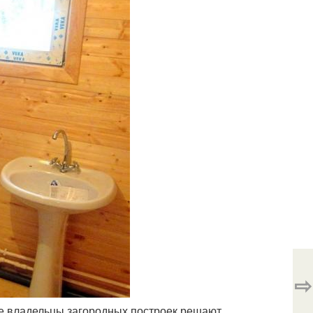
⇨
гие владельцы загородных построек решают