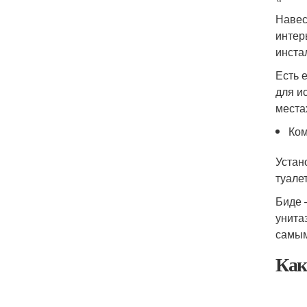
Навес
интер
инста
Есть 
для и
места
Ком
Устан
туале
Биде 
унита
самым
Как