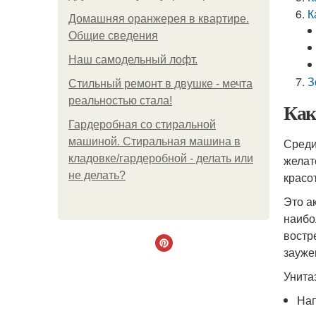
К
Домашняя оранжерея в квартире.
Общие сведения
Наш самодельный лофт.
З
Стильный ремонт в двушке - мечта
реальностью стала!
Как
Гардеробная со стиральной
машиной. Стиральная машина в
Среди
кладовке/гардеробной - делать или
желат
не делать?
красо
Это а
наибо
востр
зауже
Унита
Нап