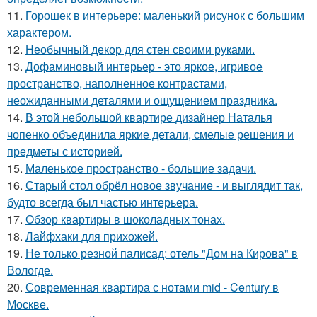
11.
Горошек в интерьере: маленький рисунок с большим
характером.
12.
Необычный декор для стен своими руками.
13.
Дофаминовый интерьер - это яркое, игривое
пространство, наполненное контрастами,
неожиданными деталями и ощущением праздника.
14.
В этой небольшой квартире дизайнер Наталья
чопенко объединила яркие детали, смелые решения и
предметы с историей.
15.
Маленькое пространство - большие задачи.
16.
Старый стол обрёл новое звучание - и выглядит так,
будто всегда был частью интерьера.
17.
Обзор квартиры в шоколадных тонах.
18.
Лайфхаки для прихожей.
19.
Не только резной палисад: отель "Дом на Кирова" в
Вологде.
20.
Современная квартира с нотами mid - Century в
Москве.