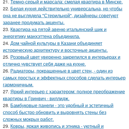
21.
Темно-серый и марсала: смелая квартира в Минске.
22.
Белая кухня действительно универсальна, но чтобы
она не выглядела "Стерильной", дизайнеры советуют
заранее продумать акценты.
23.
Квартира на пятой авеню итальянский шик и
энергетику манхэттена объединила.
24.
Дом чайной культуры в Казани объединяет
историческую архитектуру и восточные акценты.
25.
Розовый цвет уверенно закрепился в интерьерах и
отлично чувствует себя даже на кухне.
26.
Радиаторы, покрашенные в цвет стен, - один из
самых простых и эффектных способов сделать интерьер
гармоничным.
27.
Яркий интерьер с характером: полное преображение
квартиры в Гринвич - виллидж.
28.
Бамбуковые панели - это удобный и эстетичный
способ быстро обновить и выровнять стены без
сложных мокрых работ.
29.
Ковры, яркая живопись и этника - уютный и