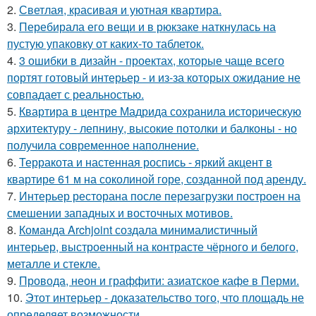
2.
Светлая, красивая и уютная квартира.
3.
Перебирала его вещи и в рюкзаке наткнулась на
пустую упаковку от каких-то таблеток.
4.
3 ошибки в дизайн - проектах, которые чаще всего
портят готовый интерьер - и из-за которых ожидание не
совпадает с реальностью.
5.
Квартира в центре Мадрида сохранила историческую
архитектуру - лепнину, высокие потолки и балконы - но
получила современное наполнение.
6.
Терракота и настенная роспись - яркий акцент в
квартире 61 м на соколиной горе, созданной под аренду.
7.
Интерьер ресторана после перезагрузки построен на
смешении западных и восточных мотивов.
8.
Команда Archjoint создала минималистичный
интерьер, выстроенный на контрасте чёрного и белого,
металле и стекле.
9.
Провода, неон и граффити: азиатское кафе в Перми.
10.
Этот интерьер - доказательство того, что площадь не
определяет возможности.