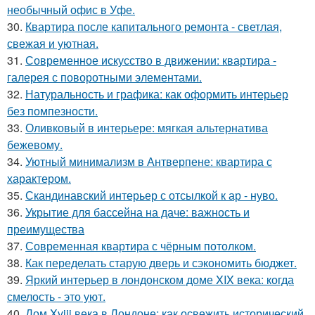
необычный офис в Уфе.
30.
Квартира после капитального ремонта - светлая,
свежая и уютная.
31.
Современное искусство в движении: квартира -
галерея с поворотными элементами.
32.
Натуральность и графика: как оформить интерьер
без помпезности.
33.
Оливковый в интерьере: мягкая альтернатива
бежевому.
34.
Уютный минимализм в Антверпене: квартира с
характером.
35.
Скандинавский интерьер с отсылкой к ар - нуво.
36.
Укрытие для бассейна на даче: важность и
преимущества
37.
Современная квартира с чёрным потолком.
38.
Как переделать старую дверь и сэкономить бюджет.
39.
Яркий интерьер в лондонском доме XIX века: когда
смелость - это уют.
40.
Дом Xviii века в Лондоне: как освежить исторический