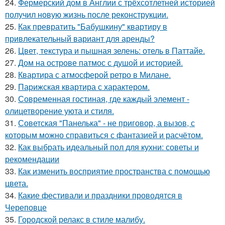
24.
Фермерский дом в Англии с трёхсотлетней историей
получил новую жизнь после реконструкции.
25.
Как превратить "Бабушкину" квартиру в
привлекательный вариант для аренды?
26.
Цвет, текстура и пышная зелень: отель в Паттайе.
27.
Дом на острове патмос с душой и историей.
28.
Квартира с атмосферой ретро в Милане.
29.
Парижская квартира с характером.
30.
Современная гостиная, где каждый элемент -
олицетворение уюта и стиля.
31.
Советская "Панелька" - не приговор, а вызов, с
которым можно справиться с фантазией и расчётом.
32.
Как выбрать идеальный пол для кухни: советы и
рекомендации
33.
Как изменить восприятие пространства с помощью
цвета.
34.
Какие фестивали и праздники проводятся в
Череповце
35.
Городской релакс в стиле малибу.