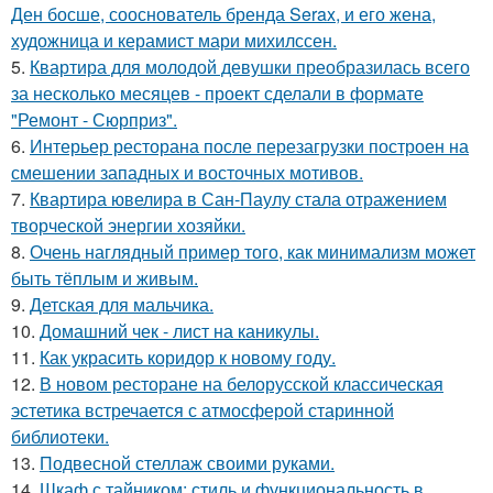
Ден босше, сооснователь бренда Serax, и его жена,
художница и керамист мари михилссен.
5.
Квартира для молодой девушки преобразилась всего
за несколько месяцев - проект сделали в формате
"Ремонт - Сюрприз".
6.
Интерьер ресторана после перезагрузки построен на
смешении западных и восточных мотивов.
7.
Квартира ювелира в Сан-Паулу стала отражением
творческой энергии хозяйки.
8.
Очень наглядный пример того, как минимализм может
быть тёплым и живым.
9.
Детская для мальчика.
10.
Домашний чек - лист на каникулы.
11.
Как украсить коридор к новому году.
12.
В новом ресторане на белорусской классическая
эстетика встречается с атмосферой старинной
библиотеки.
13.
Подвесной стеллаж своими руками.
14.
Шкаф с тайником: стиль и функциональность в