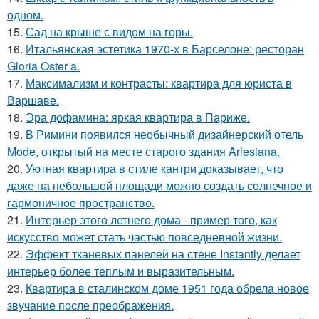
одном.
15.
Сад на крыше с видом на горы.
16.
Итальянская эстетика 1970-х в Барселоне: ресторан
Gloria Oster a.
17.
Максимализм и контрасты: квартира для юриста в
Варшаве.
18.
Эра дофамина: яркая квартира в Париже.
19.
В Римини появился необычный дизайнерский отель
Mode, открытый на месте старого здания Arlesiana.
20.
Уютная квартира в стиле кантри доказывает, что
даже на небольшой площади можно создать солнечное и
гармоничное пространство.
21.
Интерьер этого летнего дома - пример того, как
искусство может стать частью повседневной жизни.
22.
Эффект тканевых панелей на стене Instantly делает
интерьер более тёплым и выразительным.
23.
Квартира в сталинском доме 1951 года обрела новое
звучание после преображения.