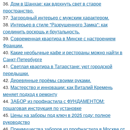
36.
Дом в Шанхае: как вдохнуть свет в старое
пространство.
37.
Загородный интерьер с мужским характером.
38.
Интерьер в стиле "Разрушенного Замка": как
соединить роскошь и брутальность.
39.
Современная квартира в Минске с настроением
Франции.
40.
Какие необычные кафе и рестораны можно найти в
Санкт-Петербурге
41.
Светлая квартира в Татарстане: уют городской
передышки.
42.
Деревянные проёмы своими руками.
43.
Мастерство и инновации: как Виталий Кремень
меняет подход к ремонту
44.
ЗАБОР из профнастила с ФУНДАМЕНТОМ:
пошаговая инструкция по установке
45.
Цены на заборы под ключ в 2025 году: полное
руководство
46.
Преимущества заборов из профнастила в Москве от