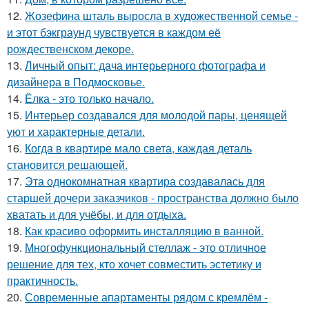
12.
Жозефина шталь выросла в художественной семье -
и этот бэкграунд чувствуется в каждом её
рождественском декоре.
13.
Личный опыт: дача интерьерного фотографа и
дизайнера в Подмосковье.
14.
Ёлка - это только начало.
15.
Интерьер создавался для молодой пары, ценящей
уют и характерные детали.
16.
Когда в квартире мало света, каждая деталь
становится решающей.
17.
Эта однокомнатная квартира создавалась для
старшей дочери заказчиков - пространства должно было
хватать и для учёбы, и для отдыха.
18.
Как красиво оформить инсталляцию в ванной.
19.
Многофункциональный стеллаж - это отличное
решение для тех, кто хочет совместить эстетику и
практичность.
20.
Современные апартаменты рядом с кремлём -