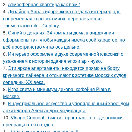
3.
Атмосферная квартира как вам?
4.
Дизайнер Анна сидоренкова создала интерьер, где
современная классика мягко переплетается с
элементами mid - Century.
5.
Синий в деталях: 34 комнаты дома в вирджинии
оформлены так, чтобы каждая имела свой характер, но
всё пространство читалось цельно.
6.
Интерьер оформлен в духе современной классики с
уважением к истории здания эпохи ар - нуво.
7.
Эти яркие апартаменты находятся прямо на борту
круизного лайнера и отсылают к эстетике морских судов
середины XX века.
8.
Игра света и минимум декора: кофейня Plain в
Москве.
9.
Индустриальное искусство и упорядоченный хаос: дом
архитектора Александры мадираццы.
10.
Visage Concept - бьюти - пространство, где покупки
превращаются в отдых.
11.
Дом, в котором разрешено всё.