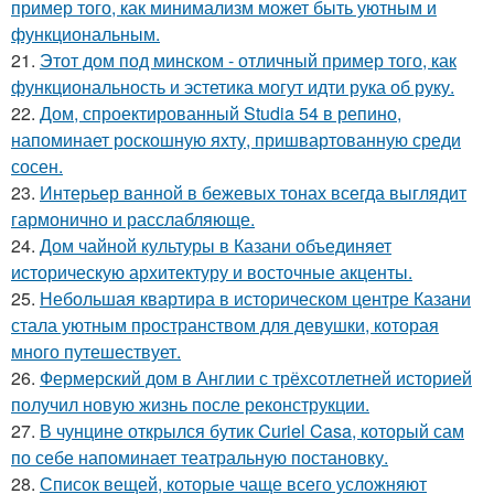
пример того, как минимализм может быть уютным и
функциональным.
21.
Этот дом под минском - отличный пример того, как
функциональность и эстетика могут идти рука об руку.
22.
Дом, спроектированный Studia 54 в репино,
напоминает роскошную яхту, пришвартованную среди
сосен.
23.
Интерьер ванной в бежевых тонах всегда выглядит
гармонично и расслабляюще.
24.
Дом чайной культуры в Казани объединяет
историческую архитектуру и восточные акценты.
25.
Небольшая квартира в историческом центре Казани
стала уютным пространством для девушки, которая
много путешествует.
26.
Фермерский дом в Англии с трёхсотлетней историей
получил новую жизнь после реконструкции.
27.
В чунцине открылся бутик Curiel Casa, который сам
по себе напоминает театральную постановку.
28.
Список вещей, которые чаще всего усложняют