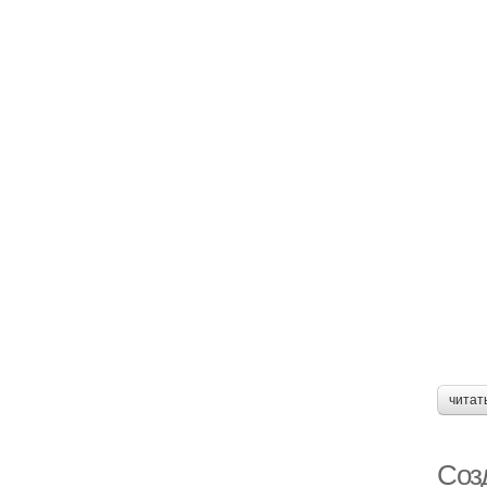
читат
Соз