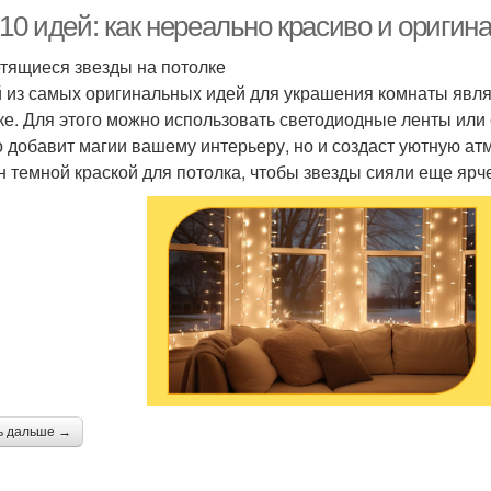
10 идей: как нереально красиво и оригин
етящиеся звезды на потолке
 из самых оригинальных идей для украшения комнаты явля
ке. Для этого можно использовать светодиодные ленты или
о добавит магии вашему интерьеру, но и создаст уютную ат
н темной краской для потолка, чтобы звезды сияли еще ярч
ь дальше →