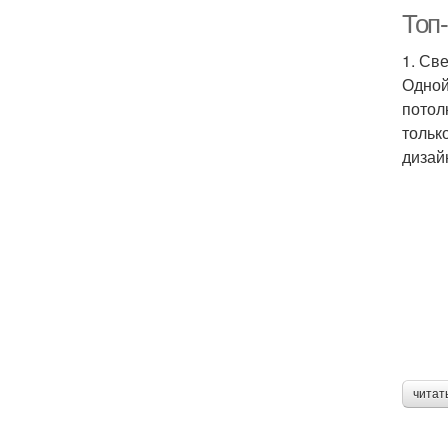
Топ-
1. Св
Одной
потол
тольк
дизай
читат