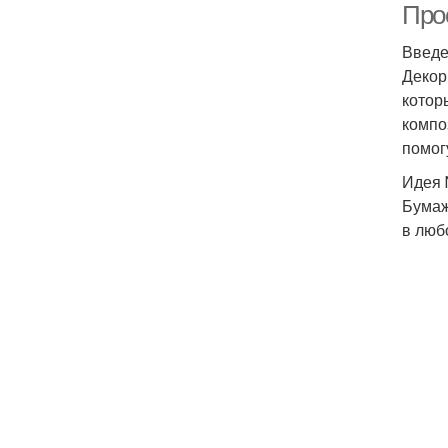
Прос
Введ
Декор
котор
компо
помог
Идея 
Бумаж
в люб