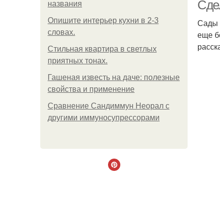
Сде
названия
Опишите интерьер кухни в 2-3
Сады 
словах.
еще б
расск
Стильная квартира в светлых
приятных тонах.
Гашеная известь на даче: полезные
свойства и применение
Сравнение Сандиммун Неорал с
другими иммуносупрессорами