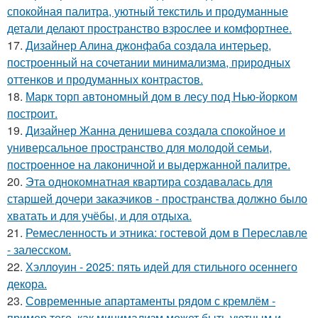
спокойная палитра, уютный текстиль и продуманные
детали делают пространство взрослее и комфортнее.
17.
Дизайнер Алина джонфаба создала интерьер,
построенный на сочетании минимализма, природных
оттенков и продуманных контрастов.
18.
Марк торп автономный дом в лесу под Нью-йорком
построит.
19.
Дизайнер Жанна денишева создала спокойное и
универсальное пространство для молодой семьи,
построенное на лаконичной и выдержанной палитре.
20.
Эта однокомнатная квартира создавалась для
старшей дочери заказчиков - пространства должно было
хватать и для учёбы, и для отдыха.
21.
Ремесленность и этника: гостевой дом в Переславле
- залесском.
22.
Хэллоуин - 2025: пять идей для стильного осеннего
декора.
23.
Современные апартаменты рядом с кремлём -
пример того, как минимализм может быть уютным и