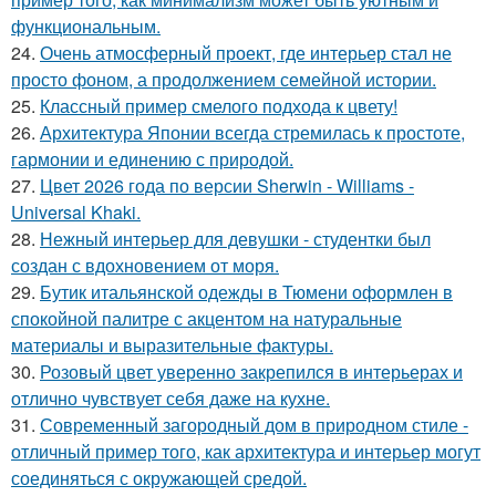
функциональным.
24.
Очень атмосферный проект, где интерьер стал не
просто фоном, а продолжением семейной истории.
25.
Классный пример смелого подхода к цвету!
26.
Архитектура Японии всегда стремилась к простоте,
гармонии и единению с природой.
27.
Цвет 2026 года по версии Sherwin - Williams -
Universal Khaki.
28.
Нежный интерьер для девушки - студентки был
создан с вдохновением от моря.
29.
Бутик итальянской одежды в Тюмени оформлен в
спокойной палитре с акцентом на натуральные
материалы и выразительные фактуры.
30.
Розовый цвет уверенно закрепился в интерьерах и
отлично чувствует себя даже на кухне.
31.
Современный загородный дом в природном стиле -
отличный пример того, как архитектура и интерьер могут
соединяться с окружающей средой.