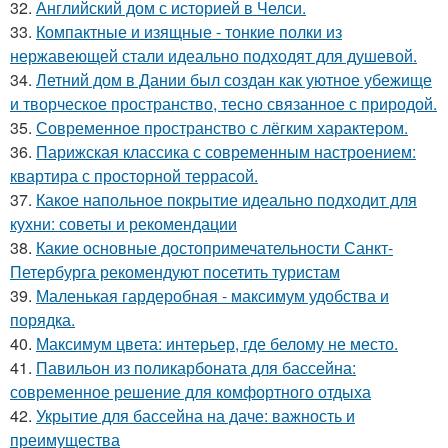
32.
Английский дом с историей в Челси.
33.
Компактные и изящные - тонкие полки из
нержавеющей стали идеально подходят для душевой.
34.
Летний дом в Дании был создан как уютное убежище
и творческое пространство, тесно связанное с природой.
35.
Современное пространство с лёгким характером.
36.
Парижская классика с современным настроением:
квартира с просторной террасой.
37.
Какое напольное покрытие идеально подходит для
кухни: советы и рекомендации
38.
Какие основные достопримечательности Санкт-
Петербурга рекомендуют посетить туристам
39.
Маленькая гардеробная - максимум удобства и
порядка.
40.
Максимум цвета: интерьер, где белому не место.
41.
Павильон из поликарбоната для бассейна:
современное решение для комфортного отдыха
42.
Укрытие для бассейна на даче: важность и
преимущества