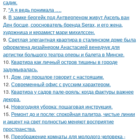
садик.
7.
"А я ведь понимала ….
8.
В замке бергейк под Антверпеном живут Аксель ван
Ден босше, сооснователь бренда Serax, и его жена,
художница и керамист мари михилссен.
9.
Светлая элегантная квартира в сталинском доме была
оформлена дизайнером Анастасией венедчук для
артистки большого театра оперы и балета в Минске.
10.
Квартира как личный остров тишины в городе
задумывалась.
11.
Дом, где прошлое говорит с настоящим.
12.
Современный офис с русским характером.
13.
Квартира у садов пале-рояль: когда фактуры важнее
декора.
14.
Новогодняя уборка: пошаговая инструкция.
15.
Ремонт до и после: спокойная палитра, чистые линии
и акцент на свет полностью меняют восприятие
пространства.
16.
Преображение комнаты для молодого человека -