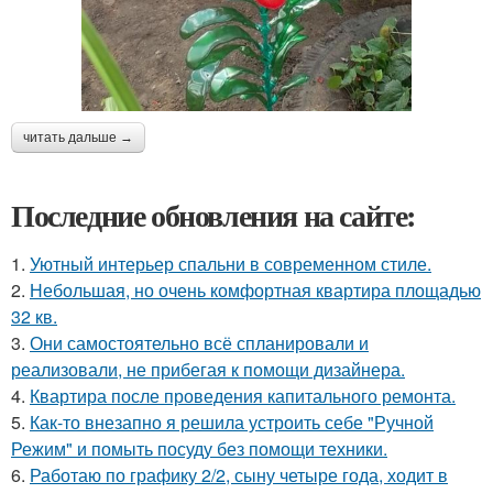
читать дальше →
Последние обновления на сайте:
1.
Уютный интерьер спальни в современном стиле.
2.
Небольшая, но очень комфортная квартира площадью
32 кв.
3.
Они самостоятельно всё спланировали и
реализовали, не прибегая к помощи дизайнера.
4.
Квартира после проведения капитального ремонта.
5.
Как-то внезапно я решила устроить себе "Ручной
Режим" и помыть посуду без помощи техники.
6.
Работаю по графику 2/2, сыну четыре года, ходит в