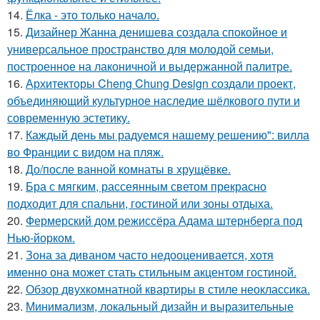
14.
Ёлка - это только начало.
15.
Дизайнер Жанна денишева создала спокойное и
универсальное пространство для молодой семьи,
построенное на лаконичной и выдержанной палитре.
16.
Архитекторы Cheng Chung Design создали проект,
объединяющий культурное наследие шёлкового пути и
современную эстетику.
17.
Каждый день мы радуемся нашему решению": вилла
во Франции с видом на пляж.
18.
До/после ванной комнаты в хрущёвке.
19.
Бра с мягким, рассеянным светом прекрасно
подходит для спальни, гостиной или зоны отдыха.
20.
Фермерский дом режиссёра Адама штернберга под
Нью-йорком.
21.
Зона за диваном часто недооценивается, хотя
именно она может стать стильным акцентом гостиной.
22.
Обзор двухкомнатной квартиры в стиле неоклассика.
23.
Минимализм, локальный дизайн и выразительные