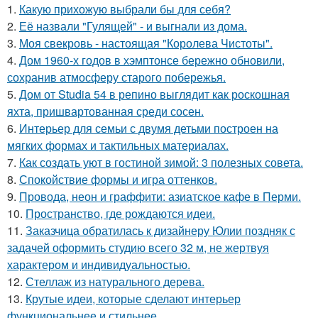
1.
Какую прихожую выбрали бы для себя?
2.
Её назвали "Гулящей" - и выгнали из дома.
3.
Моя свекровь - настоящая "Королева Чистоты".
4.
Дом 1960-х годов в хэмптонсе бережно обновили,
сохранив атмосферу старого побережья.
5.
Дом от Studia 54 в репино выглядит как роскошная
яхта, пришвартованная среди сосен.
6.
Интерьер для семьи с двумя детьми построен на
мягких формах и тактильных материалах.
7.
Как создать уют в гостиной зимой: 3 полезных совета.
8.
Спокойствие формы и игра оттенков.
9.
Провода, неон и граффити: азиатское кафе в Перми.
10.
Пространство, где рождаются идеи.
11.
Заказчица обратилась к дизайнеру Юлии поздняк с
задачей оформить студию всего 32 м, не жертвуя
характером и индивидуальностью.
12.
Стеллаж из натурального дерева.
13.
Крутые идеи, которые сделают интерьер
функциональнее и стильнее.