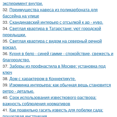
эксперимент внутри.
32.
Преимущества навеса из поликарбоната для
бассейна на улице
33.
Скандинавский интерьер с отсылкой к ар - нуво.
34.
Светлая квартира в Татарстане: уют городской
передышки.
35.
Светлая квартира с видом на северный речной
вокзал.
36.
Кухня в бело - синей гамме - спокойствие, свежесть и
благородство.
37.
Заборы из профнастила в Москве: установка под
ключ
38.
Дом с характером в Коннектикуте.
39.
Изюминка интерьера: как обычная вещь становится
ретро - деталью.
40.
Срок использования известкового раствора:
важность соблюдения нормативов
41.
Как правильно гасить известь для побелки сада:
пошаговая инструкция