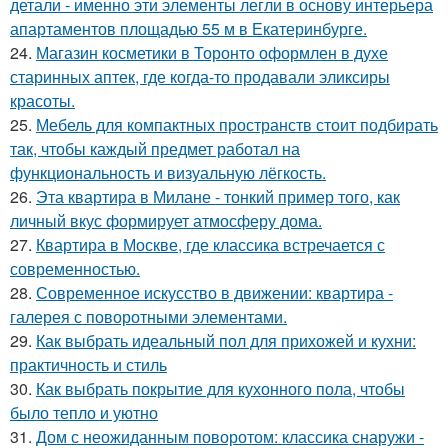
детали - именно эти элементы легли в основу интерьера
апартаментов площадью 55 м в Екатеринбурге.
24.
Магазин косметики в Торонто оформлен в духе
старинных аптек, где когда-то продавали эликсиры
красоты.
25.
Мебель для компактных пространств стоит подбирать
так, чтобы каждый предмет работал на
функциональность и визуальную лёгкость.
26.
Эта квартира в Милане - тонкий пример того, как
личный вкус формирует атмосферу дома.
27.
Квартира в Москве, где классика встречается с
современностью.
28.
Современное искусство в движении: квартира -
галерея с поворотными элементами.
29.
Как выбрать идеальный пол для прихожей и кухни:
практичность и стиль
30.
Как выбрать покрытие для кухонного пола, чтобы
было тепло и уютно
31.
Дом с неожиданным поворотом: классика снаружи -