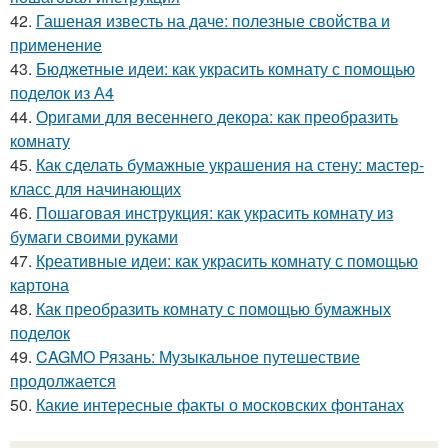
42.
Гашеная известь на даче: полезные свойства и
применение
43.
Бюджетные идеи: как украсить комнату с помощью
поделок из А4
44.
Оригами для весеннего декора: как преобразить
комнату
45.
Как сделать бумажные украшения на стену: мастер-
класс для начинающих
46.
Пошаговая инструкция: как украсить комнату из
бумаги своими руками
47.
Креативные идеи: как украсить комнату с помощью
картона
48.
Как преобразить комнату с помощью бумажных
поделок
49.
CAGMO Рязань: Музыкальное путешествие
продолжается
50.
Какие интересные факты о московских фонтанах